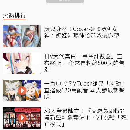
火熱排行
魔鬼身材！Coser扮《勝利女
神：妮姬》瑪律恰那泳裝造型
日V大代真白「畢業計數器」宣
布終止 一份來自粉絲500天的告
別
一直呻吟？VTuber詭異「抖動」
直播破130萬觀看 本人發最新聲
明
30人全數陣亡！《艾恩葛朗特迴
盪新聲》邀實況主、VT挑戰「死
亡模式」