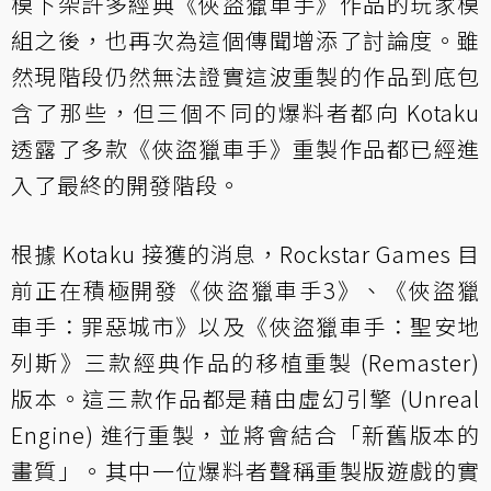
模下架許多經典《俠盜獵車手》作品的玩家模
組之後，也再次為這個傳聞增添了討論度。雖
然現階段仍然無法證實這波重製的作品到底包
含了那些，但三個不同的爆料者都向 Kotaku
透露了多款《俠盜獵車手》重製作品都已經進
入了最終的開發階段。
根據 Kotaku 接獲的消息，Rockstar Games 目
前正在積極開發《俠盜獵車手3》、《俠盜獵
車手：罪惡城市》以及《俠盜獵車手：聖安地
列斯》三款經典作品的移植重製 (Remaster)
版本。這三款作品都是藉由虛幻引擎 (Unreal
Engine) 進行重製，並將會結合「新舊版本的
畫質」。其中一位爆料者聲稱重製版遊戲的實