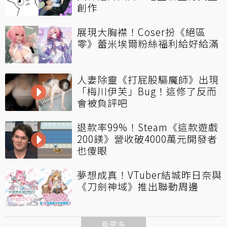
創作
展現大胸襟！Coser扮《絕區
零》蕾米埃爾粉絲福利給好給滿
人妻除靈《打屁股驅魔師》出現
「梅川伊芙」Bug！這修了反而
會被負評吧
退款率99%！Steam《這款遊戲
200鎂》營收破4000萬元開發者
也傻眼
夢想成真！VTuber結城昨日奈與
《刀劍神域》推出聯動周邊
看更多