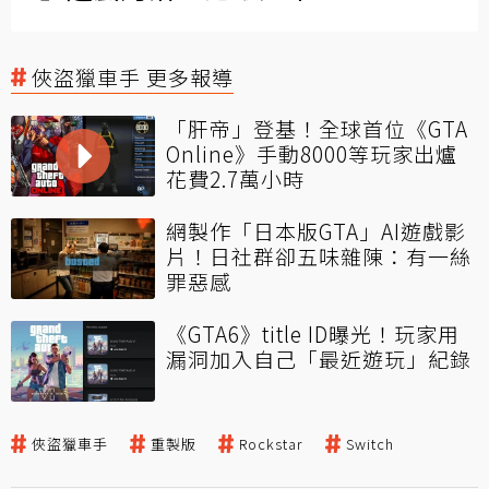
俠盜獵車手 更多報導
「肝帝」登基！全球首位《GTA
Online》手動8000等玩家出爐
花費2.7萬小時
網製作「日本版GTA」AI遊戲影
片！日社群卻五味雜陳：有一絲
罪惡感
《GTA6》title ID曝光！玩家用
漏洞加入自己「最近遊玩」紀錄
俠盜獵車手
重製版
Rockstar
Switch