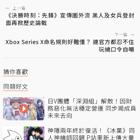
←
上一篇
《決勝時刻：先鋒》宣傳圖外流 黑人及女兵登封
面再掀歷史論戰
下一篇
→
Xbox Series X命名規則好難懂？ 連官方都忍不住
玩繞口令自嘲
猜你喜歡
同類好文
日V團體「深淵組」解散！因財
務惡化無法穩定營運 同步揭成員
未來去向
神隱兩年終於復活！《冰菓》同
人神繪師回歸 P站重新上傳大量