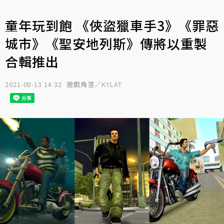
童年玩到飽 《俠盜獵車手3》《罪惡
城市》《聖安地列斯》傳將以重製
合輯推出
2021-08-13 14:32
遊戲角落／KYLAT