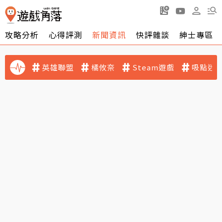
攻略分析
心得評測
新聞資訊
快評雜談
紳士專區
英雄聯盟
橘攸奈
Steam遊戲
吸點迷