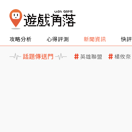
攻略分析
心得評測
新聞資訊
快評
話題傳送門
英雄聯盟
橘攸奈