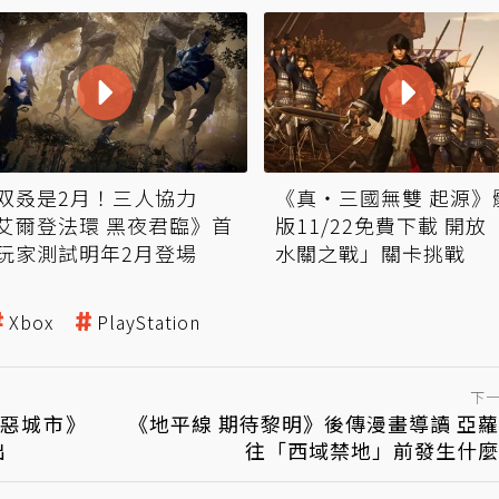
双叒是2月！三人協力
《真・三國無雙 起源》
艾爾登法環 黑夜君臨》首
版11/22免費下載 開放
玩家測試明年2月登場
水關之戰」關卡挑戰
Xbox
PlayStation
下
罪惡城市》
《地平線 期待黎明》後傳漫畫導讀 亞
出
往「西域禁地」前發生什麼