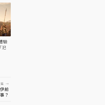
體驗
「汜
一篇
→
蘿伊前
事？