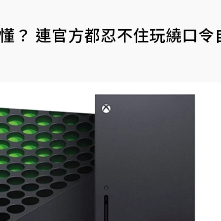
規則好難懂？ 連官方都忍不住玩繞口