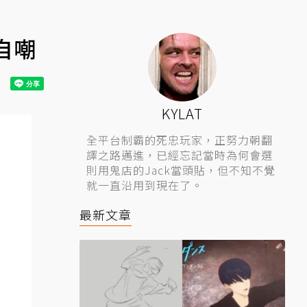
令自嘲
KYLAT
全平台制霸的死忠玩家，正努力朝翻
譯之路邁進，已經忘記當時為何會選
則用鬼店的Jack當頭貼，但不知不覺
就一直沿用到現在了。
最新文章