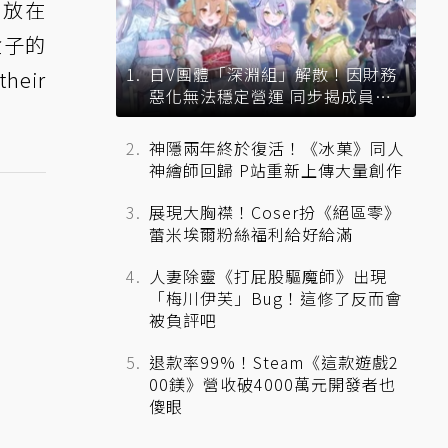
X 放在
進盒子的
日V團體「深淵組」解散！因財務
their
惡化無法穩定營運 同步揭成員未
來去向
神隱兩年終於復活！《冰菓》同人
神繪師回歸 P站重新上傳大量創作
展現大胸襟！Coser扮《絕區零》
蕾米埃爾粉絲福利給好給滿
人妻除靈《打屁股驅魔師》出現
「梅川伊芙」Bug！這修了反而會
被負評吧
退款率99%！Steam《這款遊戲2
00鎂》營收破4000萬元開發者也
傻眼