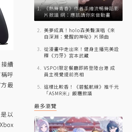
《熱舞青春》作者手繪流暢舞蹈影
片掀議 網：應該請你來做動畫
美夢成真！holo森美聲演唱《來
自深淵：覺醒的神秘》片頭曲
從漫畫中走出來！健身主播完美詮
釋《刃牙》宮本武藏
是接續
VSPO!限定餐廳即將登陸台港 成
何稱呼
員主視覺提前亮相
官方最
這樣比較香！《碧藍航線》推千元
「ASMR米」飯糰掀議
最多瀏覽
。先是以
Xbox