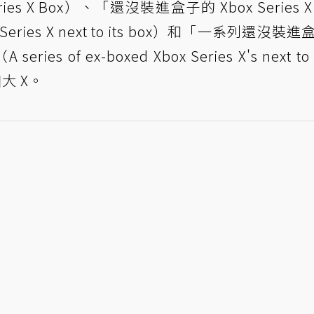
eries X Box）、「還沒裝進盒子的 Xbox Series 
 Series X next to its box）和「一系列還沒裝
ies of ex-boxed Xbox Series X's next to 
大 X。