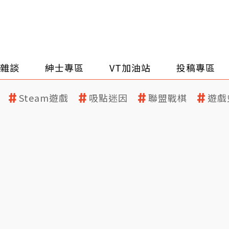
雜談
紳士專區
VT加油站
投稿專區
Steam遊戲
吸點迷因
聯盟戰棋
遊戲