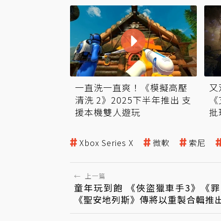
一直洗一直爽！《模擬高壓
又
清洗 2》2025下半年推出 支
《
援本機雙人遊玩
批
Xbox Series X
微軟
索尼
←
上一篇
童年玩到飽 《俠盜獵車手3》《
《聖安地列斯》傳將以重製合輯推