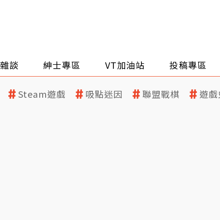
雜談
紳士專區
VT加油站
投稿專區
Steam遊戲
吸點迷因
聯盟戰棋
遊戲