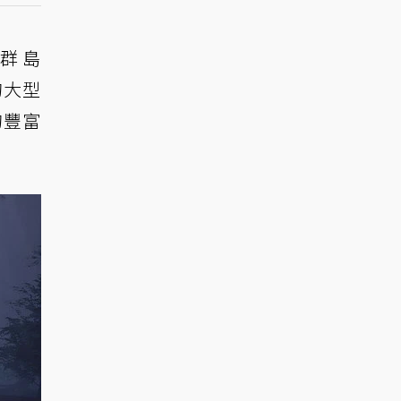
的群島
的大型
的豐富