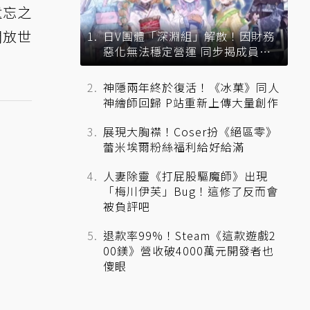
遺忘之
開放世
日V團體「深淵組」解散！因財務
惡化無法穩定營運 同步揭成員未
來去向
神隱兩年終於復活！《冰菓》同人
神繪師回歸 P站重新上傳大量創作
展現大胸襟！Coser扮《絕區零》
蕾米埃爾粉絲福利給好給滿
人妻除靈《打屁股驅魔師》出現
「梅川伊芙」Bug！這修了反而會
被負評吧
退款率99%！Steam《這款遊戲2
00鎂》營收破4000萬元開發者也
傻眼