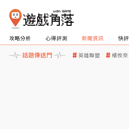
攻略分析
心得評測
新聞資訊
快評
話題傳送門
英雄聯盟
橘攸奈