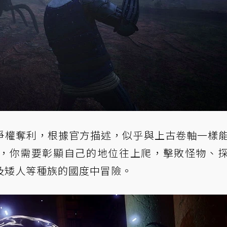
爭權奪利，根據官方描述，似乎與上古卷軸一樣
，你需要彰顯自己的地位往上爬，擊敗怪物、
及矮人等種族的國度中冒險。