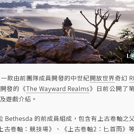
另一款由前團隊成員開發的中世紀
開放世界
奇幻
R
s 開發的《
The Wayward Realms
》日前公開了
面及遊戲介紹。
由幾位 Bethesda 的前成員組成，包含有上古卷軸之
開發過《上古卷軸：競技場》、《上古卷軸2：匕首雨》