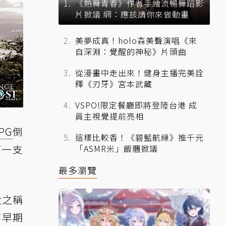
《熱舞青春》作者手繪流暢舞蹈影
片掀議 網：應該請你來做動畫
美夢成真！holo森美聲演唱《來
自深淵：覺醒的神秘》片頭曲
從漫畫中走出來！健身主播完美詮
釋《刃牙》宮本武藏
VSPO!限定餐廳即將登陸台港 成
員主視覺提前亮相
PG
倒
這樣比較香！《碧藍航線》推千元
第一支
「ASMR米」飯糰掀議
最多瀏覽
父之稱
等早期