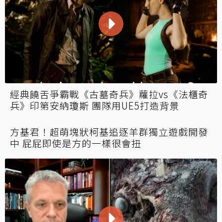
經典饒舌爭霸戰《古墓奇兵》蘿拉vs《法櫃奇
兵》印第安納瓊斯 團隊用UE5打造背景