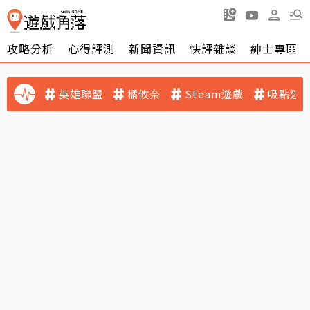
攻略分析
心得評測
新聞資訊
快評雜談
紳士專區
英雄聯盟
橘攸奈
Steam遊戲
吸點迷