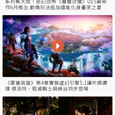
系列集大成！迷幻恐怖《層層恐懼》UE5最新
作6月推出 劇情玩法追加還能化身畫家之妻
《要塞英雄》第4章實裝虛幻引擎5.1讓外媒讚
嘆 傑洛特、毀滅戰士與綠谷同步登場