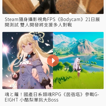
Steam隨身攝影視角FPS《Bodycam》21日展
開測試 雙人開發將支援多人對戰
魂と蘿！國產日系類魂RPG《茵蓓塔》參戰G-
EIGHT 小酪梨單挑大Boss