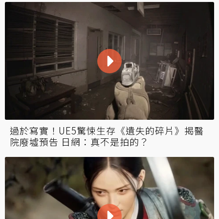
過於寫實！UE5驚悚生存《遺失的碎片》揭醫
院廢墟預告 日網：真不是拍的？