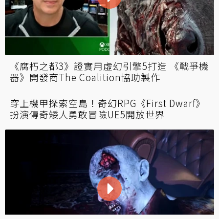
方基君！超萌塊狀柯基追逐羊群獨立遊戲開發
中 屁屁即使是方的一樣很會扭
《腐朽之都3》證實用虛幻引擎5打造 《戰爭機
器》開發商The Coalition協助製作