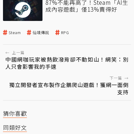
87%不能再高了！Steam「AI生
成內容遊戲」僅13%賣得好
Steam
仙境傳說
RPG
←
上一篇
中國網咖玩家被熱飲潑背卻不動如山！網笑：別
人只會影響我的手速
下一篇
→
獨立開發者宣布製作企鵝爬山遊戲！獲網一面倒
支持
猜你喜歡
同類好文