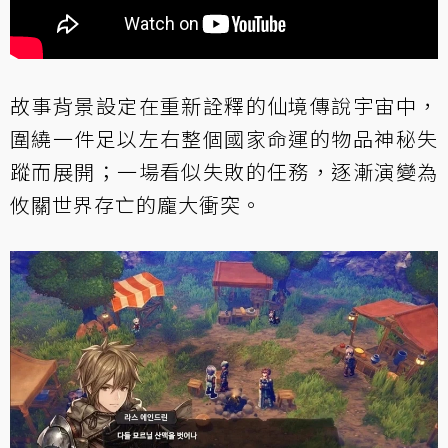
故事背景設定在重新詮釋的仙境傳說宇宙中，
圍繞一件足以左右整個國家命運的物品神秘失
蹤而展開；一場看似失敗的任務，逐漸演變為
攸關世界存亡的龐大衝突。