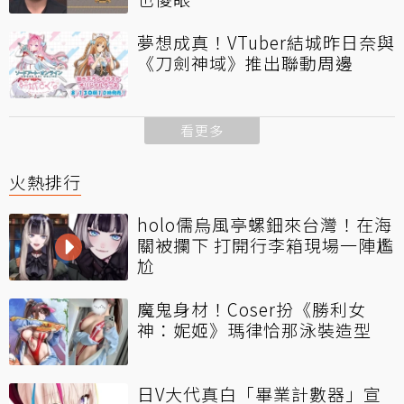
夢想成真！VTuber結城昨日奈與
《刀劍神域》推出聯動周邊
看更多
火熱排行
holo儒烏風亭螺鈿來台灣！在海
關被攔下 打開行李箱現場一陣尷
尬
魔鬼身材！Coser扮《勝利女
神：妮姬》瑪律恰那泳裝造型
日V大代真白「畢業計數器」宣