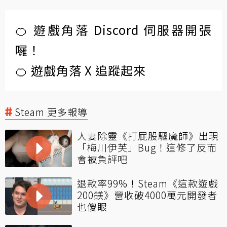
🍊 遊戲角落 Discord 伺服器開張
囉！
🍊 遊戲角落 X 追蹤起來
Steam 更多報導
人妻除靈《打屁股驅魔師》出現
「梅川伊芙」Bug！這修了反而
會被負評吧
退款率99%！Steam《這款遊戲
200鎂》營收破4000萬元開發者
也傻眼