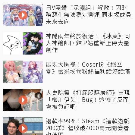
日V團體「深淵組」解散！因財
務惡化無法穩定營運 同步揭成員
未來去向
神隱兩年終於復活！《冰菓》同
人神繪師回歸 P站重新上傳大量
創作
展現大胸襟！Coser扮《絕區
零》蕾米埃爾粉絲福利給好給滿
人妻除靈《打屁股驅魔師》出現
「梅川伊芙」Bug！這修了反而
會被負評吧
退款率99%！Steam《這款遊戲
200鎂》營收破4000萬元開發者
也傻眼