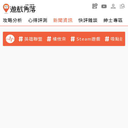
攻略分析
心得評測
新聞資訊
快評雜談
紳士專區
英雄聯盟
橘攸奈
Steam遊戲
吸點迷