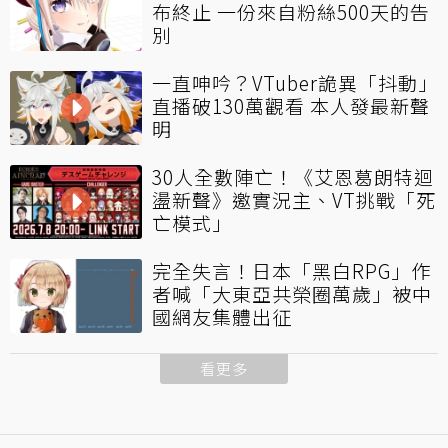
布終止 一份來自粉絲500天的告
別
一直呻吟？VTuber詭異「抖動」
直播破130萬觀看 本人發最新聲
明
30人全數陣亡！《艾恩葛朗特迴
盪新聲》邀實況主、VT挑戰「死
亡模式」
完全失言！日本「黑白RPG」作
者喊「大東亞共榮圈萬歲」被中
國網友集體出征
看更多