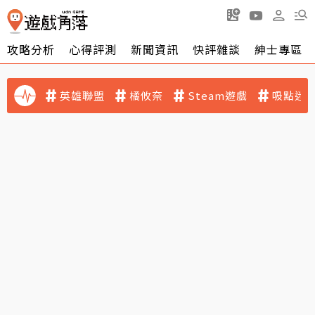
攻略分析
心得評測
新聞資訊
快評雜談
紳士專區
英雄聯盟
橘攸奈
Steam遊戲
吸點迷