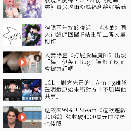
零》蕾米埃爾粉絲福利給好給滿
神隱兩年終於復活！《冰菓》同
人神繪師回歸 P站重新上傳大量
創作
人妻除靈《打屁股驅魔師》出現
「梅川伊芙」Bug！這修了反而
會被負評吧
LOL／對方先罵的！Aiming離隊
聲明還原始末稱對方「不願與他
共事」
退款率99%！Steam《這款遊戲
200鎂》營收破4000萬元開發者
也傻眼