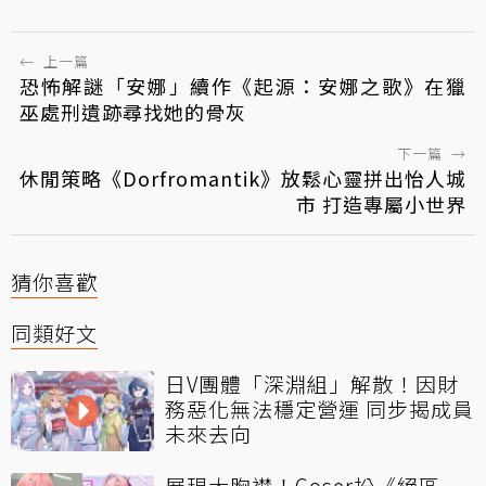
←
上一篇
恐怖解謎「安娜」續作《起源：安娜之歌》在獵
巫處刑遺跡尋找她的骨灰
下一篇
→
休閒策略《Dorfromantik》放鬆心靈拼出怡人城
市 打造專屬小世界
猜你喜歡
同類好文
日V團體「深淵組」解散！因財
務惡化無法穩定營運 同步揭成員
未來去向
展現大胸襟！Coser扮《絕區