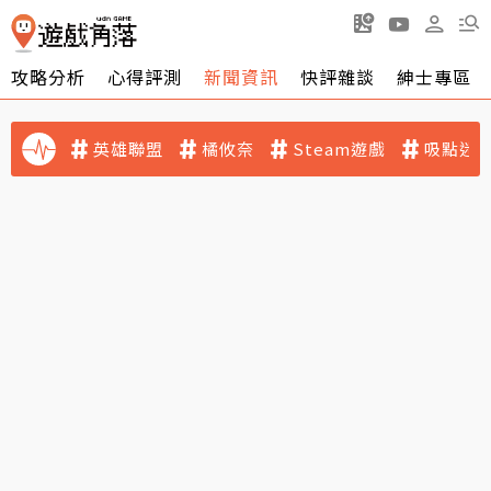
攻略分析
心得評測
新聞資訊
快評雜談
紳士專區
英雄聯盟
橘攸奈
Steam遊戲
吸點迷