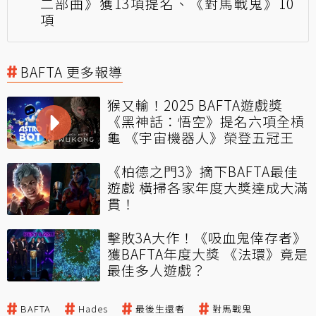
二部曲》獲13項提名、《對馬戰鬼》10
項
BAFTA 更多報導
猴又輸！2025 BAFTA遊戲獎
《黑神話：悟空》提名六項全槓
龜 《宇宙機器人》榮登五冠王
《柏德之門3》摘下BAFTA最佳
遊戲 橫掃各家年度大獎達成大滿
貫！
擊敗3A大作！《吸血鬼倖存者》
獲BAFTA年度大獎 《法環》竟是
最佳多人遊戲？
BAFTA
Hades
最後生還者
對馬戰鬼