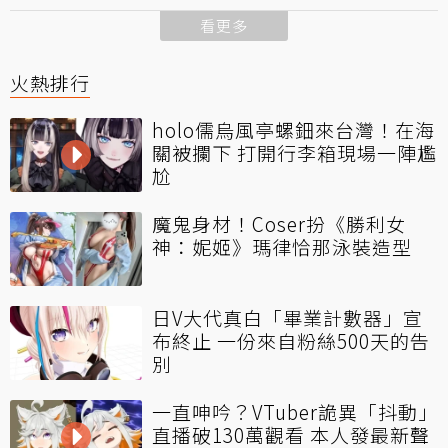
看更多
火熱排行
holo儒烏風亭螺鈿來台灣！在海
關被攔下 打開行李箱現場一陣尷
尬
魔鬼身材！Coser扮《勝利女
神：妮姬》瑪律恰那泳裝造型
日V大代真白「畢業計數器」宣
布終止 一份來自粉絲500天的告
別
一直呻吟？VTuber詭異「抖動」
直播破130萬觀看 本人發最新聲