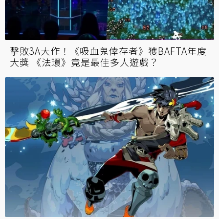
擊敗3A大作！《吸血鬼倖存者》獲BAFTA年度
大獎 《法環》竟是最佳多人遊戲？