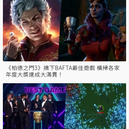
《柏德之門3》摘下BAFTA最佳遊戲 橫掃各家
年度大獎達成大滿貫！