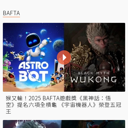
BAFTA
猴又輸！2025 BAFTA遊戲獎《黑神話：悟
空》提名六項全槓龜 《宇宙機器人》榮登五冠
王