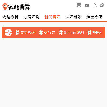
攻略分析
心得評測
新聞資訊
快評雜談
紳士專區
英雄聯盟
橘攸奈
Steam遊戲
吸點迷