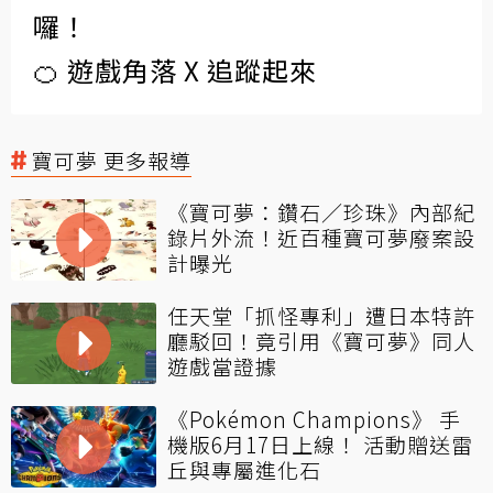
囉！
🍊 遊戲角落 X 追蹤起來
寶可夢 更多報導
《寶可夢：鑽石／珍珠》內部紀
錄片外流！近百種寶可夢廢案設
計曝光
任天堂「抓怪專利」遭日本特許
廳駁回！竟引用《寶可夢》同人
遊戲當證據
《Pokémon Champions》 手
機版6月17日上線！ 活動贈送雷
丘與專屬進化石