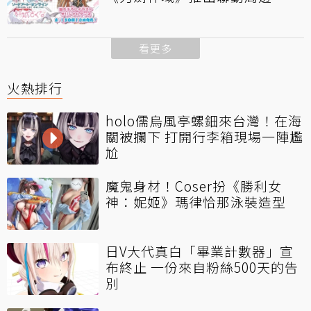
看更多
火熱排行
holo儒烏風亭螺鈿來台灣！在海
關被攔下 打開行李箱現場一陣尷
尬
魔鬼身材！Coser扮《勝利女
神：妮姬》瑪律恰那泳裝造型
日V大代真白「畢業計數器」宣
布終止 一份來自粉絲500天的告
別