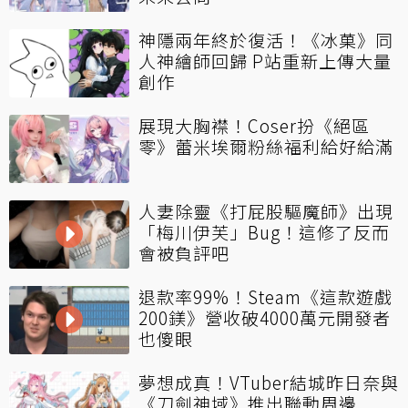
神隱兩年終於復活！《冰菓》同
人神繪師回歸 P站重新上傳大量
創作
展現大胸襟！Coser扮《絕區
零》蕾米埃爾粉絲福利給好給滿
人妻除靈《打屁股驅魔師》出現
「梅川伊芙」Bug！這修了反而
會被負評吧
退款率99%！Steam《這款遊戲
200鎂》營收破4000萬元開發者
也傻眼
夢想成真！VTuber結城昨日奈與
《刀劍神域》推出聯動周邊