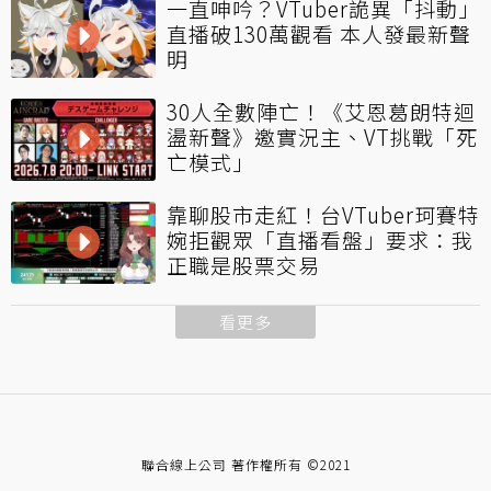
一直呻吟？VTuber詭異「抖動」
直播破130萬觀看 本人發最新聲
明
30人全數陣亡！《艾恩葛朗特迴
盪新聲》邀實況主、VT挑戰「死
亡模式」
靠聊股市走紅！台VTuber珂賽特
婉拒觀眾「直播看盤」要求：我
正職是股票交易
看更多
聯合線上公司 著作權所有 ©2021