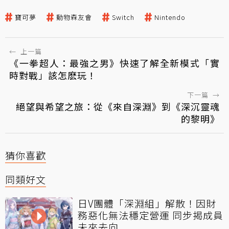
寶可夢
動物森友會
Switch
Nintendo
←
上一篇
《一拳超人：最強之男》快速了解全新模式「實
時對戰」該怎麽玩！
下一篇
→
絕望與希望之旅：從《來自深淵》到《深沉靈魂
的黎明》
猜你喜歡
同類好文
日V團體「深淵組」解散！因財
務惡化無法穩定營運 同步揭成員
未來去向