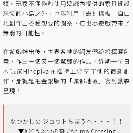
鎮。玩家不僅能夠使用遊戲內提供的家具擺設
來裝飾小島之外，也能利用「設計樣板」自由
地創作出各種想要的圖案，這也為遊戲帶來了
無窮的可能性。
在遊戲推出後，世界各地的網友們紛紛揮灑創
意，作出一個又一個驚豔的作品。近期一位日
本玩家Hinopika在推特上分享了他的最新創
作，那就是把金銀版的「城都地區」搬到動森
呈現！
なつかしの ジョウトちほうへ・・・！！
▼
#どうぶつの森
#AnimalCrossing