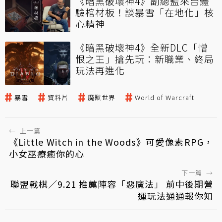
《暗黑破壞神4》副總監來台體
驗棺材板！談暴雪「在地化」核
心精神
《暗黑破壞神4》全新DLC「憎
恨之王」搶先玩：新職業、終局
玩法再進化
暴雪
資料片
魔獸世界
World of Warcraft
←
上一篇
《Little Witch in the Woods》可愛像素RPG，
小女巫療癒你的心
下一篇
→
聯盟戰棋／9.21 推薦陣容「惡魔法」 前中後期營
運玩法通通報你知