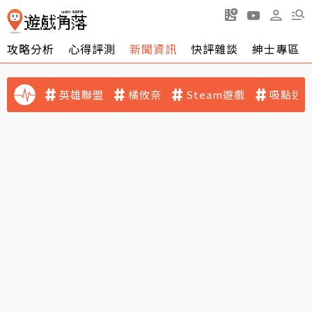
攻略分析
心得評測
新聞資訊
快評雜談
紳士專區
英雄聯盟
橘攸奈
Steam遊戲
吸點迷