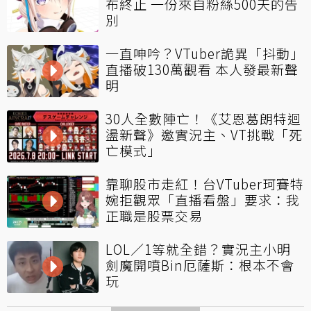
布終止 一份來自粉絲500天的告
別
一直呻吟？VTuber詭異「抖動」
直播破130萬觀看 本人發最新聲
明
30人全數陣亡！《艾恩葛朗特迴
盪新聲》邀實況主、VT挑戰「死
亡模式」
靠聊股市走紅！台VTuber珂賽特
婉拒觀眾「直播看盤」要求：我
正職是股票交易
LOL／1等就全錯？實況主小明
劍魔開噴Bin厄薩斯：根本不會
玩