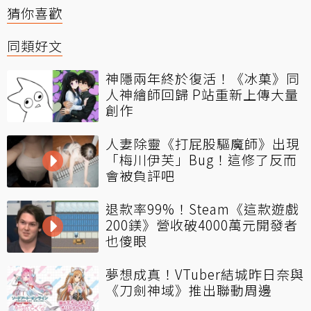
猜你喜歡
同類好文
神隱兩年終於復活！《冰菓》同
人神繪師回歸 P站重新上傳大量
創作
人妻除靈《打屁股驅魔師》出現
「梅川伊芙」Bug！這修了反而
會被負評吧
退款率99%！Steam《這款遊戲
200鎂》營收破4000萬元開發者
也傻眼
夢想成真！VTuber結城昨日奈與
《刀劍神域》推出聯動周邊