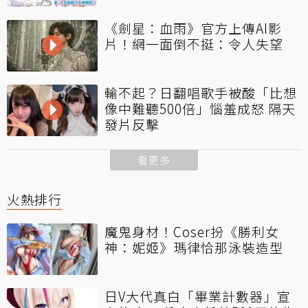
《劍星：血雨》官方上傳AI影
片！網一面倒不挺：令人失望
輸不起？日翻唱歌手被酸「比想
像中難聽500倍」惱羞成怒 隔天
發片反擊
看更多
火熱排行
魔鬼身材！Coser扮《勝利女
神：妮姬》瑪律恰那泳裝造型
日V大代真白「畢業計數器」宣