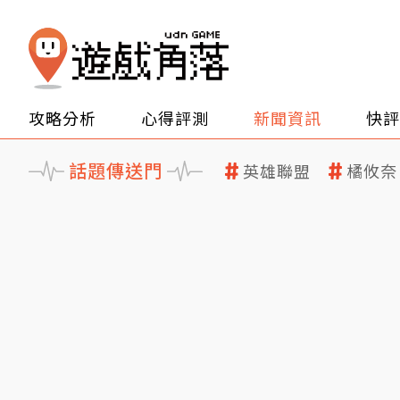
攻略分析
心得評測
新聞資訊
快評
話題傳送門
英雄聯盟
橘攸奈