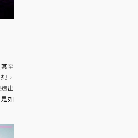
家甚至
感想，
塑造出
會是如