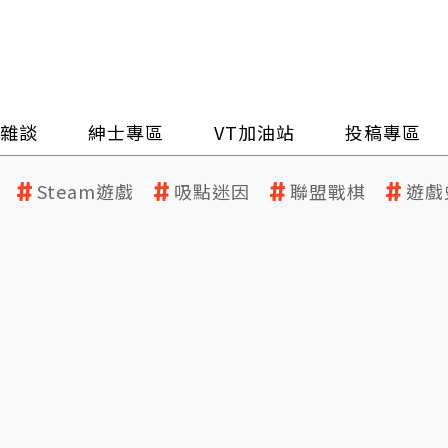
雜談
紳士專區
VT加油站
投稿專區
Steam遊戲
吸點迷因
聯盟戰棋
遊戲