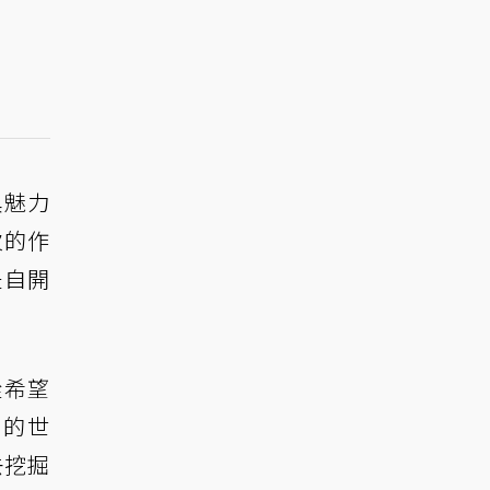
具魅力
次的作
是自開
從希望
》的世
去挖掘