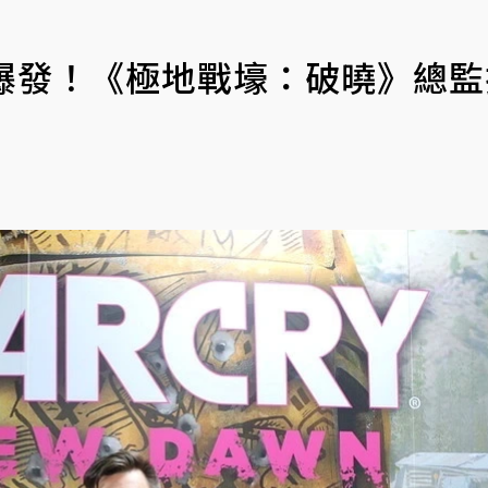
心爆發！《極地戰壕：破曉》總