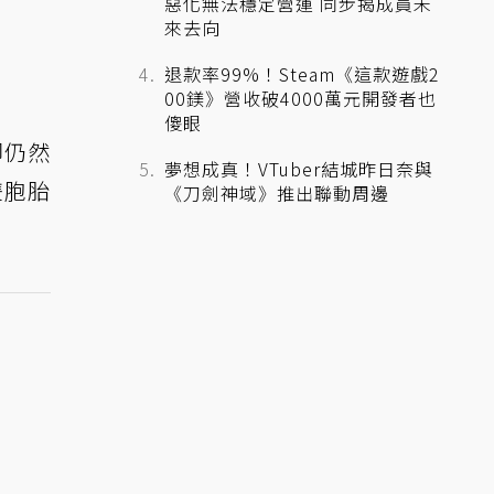
惡化無法穩定營運 同步揭成員未
來去向
退款率99%！Steam《這款遊戲2
00鎂》營收破4000萬元開發者也
傻眼
卻仍然
夢想成真！VTuber結城昨日奈與
雙胞胎
《刀劍神域》推出聯動周邊