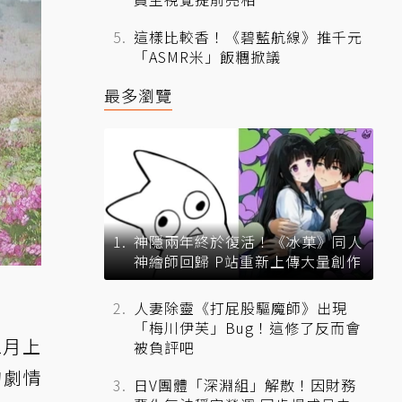
這樣比較香！《碧藍航線》推千元
「ASMR米」飯糰掀議
最多瀏覽
神隱兩年終於復活！《冰菓》同人
神繪師回歸 P站重新上傳大量創作
人妻除靈《打屁股驅魔師》出現
「梅川伊芙」Bug！這修了反而會
2月上
被負評吧
的劇情
日V團體「深淵組」解散！因財務