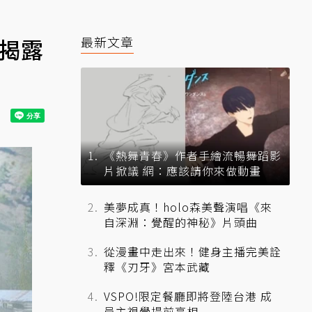
監揭露
最新文章
《熱舞青春》作者手繪流暢舞蹈影
片掀議 網：應該請你來做動畫
美夢成真！holo森美聲演唱《來
自深淵：覺醒的神秘》片頭曲
從漫畫中走出來！健身主播完美詮
釋《刃牙》宮本武藏
VSPO!限定餐廳即將登陸台港 成
員主視覺提前亮相