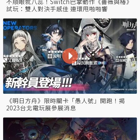
不順眼就八蕊！Switch巴掌動作《薔薇與椿》
試玩：雙人對決手感佳 連環甩啪啪響
《明日方舟》限時關卡「愚人號」開跑！揭
2023台北電玩展參展消息