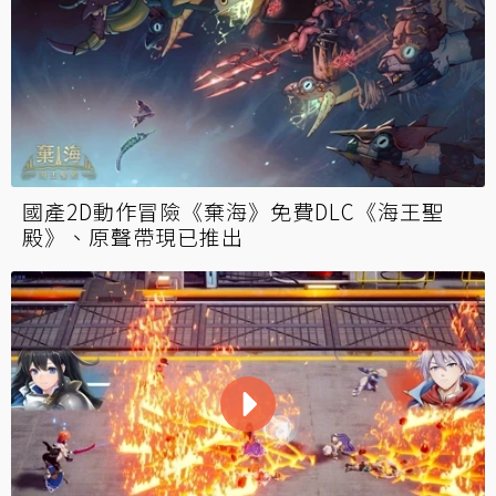
國產2D動作冒險《棄海》免費DLC《海王聖
殿》、原聲帶現已推出