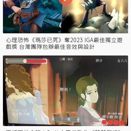
心理恐怖《瑪莎已死》奪2023 IGA最佳獨立遊
戲獎 台灣團隊包辦最佳音效與設計