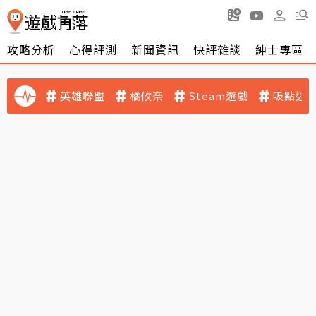
攻略分析
心得評測
新聞資訊
快評雜談
紳士專區
英雄聯盟
橘攸奈
Steam遊戲
吸點迷