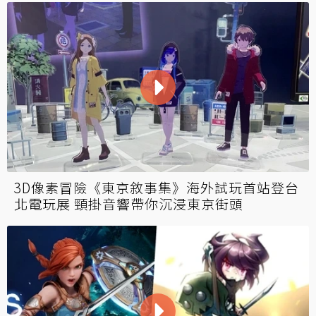
3D像素冒險《東京敘事集》海外試玩首站登台
北電玩展 頸掛音響帶你沉浸東京街頭