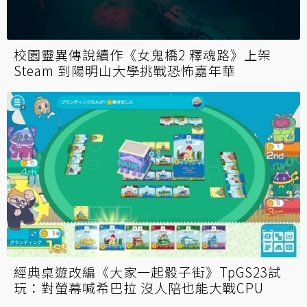
校園靈異傳說續作《女鬼橋2 釋魂路》上架
Steam 到陽明山大學挑戰恐怖嘉年華
經典桌遊改編《大家一起骰子街》TpGS23試
玩：對螢幕喊希巴拉 沒人陪也能大戰CPU