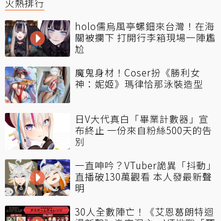
火熱排行
holo儒烏風亭螺鈿來台灣！在海
關被攔下 打開行李箱現場一陣尷
尬
魔鬼身材！Coser扮《勝利女
神：妮姬》瑪律恰那泳裝造型
日V大代真白「畢業計數器」宣
布終止 一份來自粉絲500天的告
別
一直呻吟？VTuber詭異「抖動」
直播破130萬觀看 本人發最新聲
明
30人全數陣亡！《艾恩葛朗特迴