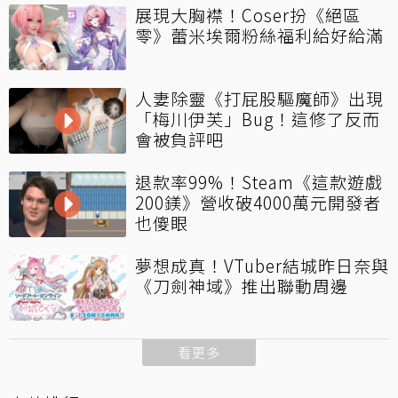
展現大胸襟！Coser扮《絕區
零》蕾米埃爾粉絲福利給好給滿
人妻除靈《打屁股驅魔師》出現
「梅川伊芙」Bug！這修了反而
會被負評吧
退款率99%！Steam《這款遊戲
200鎂》營收破4000萬元開發者
也傻眼
夢想成真！VTuber結城昨日奈與
《刀劍神域》推出聯動周邊
看更多