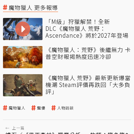
魔物獵人 更多報導
「M級」狩獵解禁！全新
DLC《魔物獵人 荒野：
Ascendance》將於2027年登場
《魔物獵人：荒野》後繼無力 卡
普空財報揭熱度迅速冷卻
《魔物獵人 荒野》最新更新爆當
機潮 Steam評價再跌回「大多負
評」
魔物獵人
聲優
人物訪談
←
上一篇