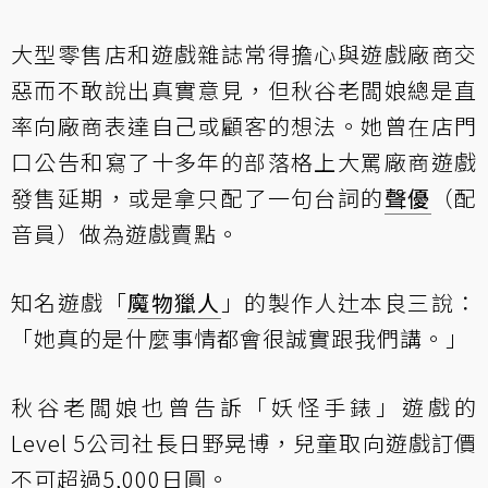
大型零售店和遊戲雜誌常得擔心與遊戲廠商交
惡而不敢說出真實意見，但秋谷老闆娘總是直
率向廠商表達自己或顧客的想法。她曾在店門
口公告和寫了十多年的部落格上大罵廠商遊戲
發售延期，或是拿只配了一句台詞的
聲優
（配
音員）做為遊戲賣點。
知名遊戲「
魔物獵人
」的製作人辻本良三說：
「她真的是什麼事情都會很誠實跟我們講。」
秋谷老闆娘也曾告訴「妖怪手錶」遊戲的
Level 5公司社長日野晃博，兒童取向遊戲訂價
不可超過5,000日圓。