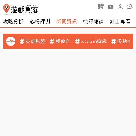
攻略分析
心得評測
新聞資訊
快評雜談
紳士專區
英雄聯盟
橘攸奈
Steam遊戲
吸點迷