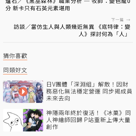
爐石／《黑巫森林》職業分析 ─ 牧師：變色龍0
分 新卡只有石英元素堪用
下一篇
→
訪談／當仿生人與人類幾近無異 《底特律：變
人》探討何為「人」
猜你喜歡
同類好文
日V團體「深淵組」解散！因財
務惡化無法穩定營運 同步揭成員
未來去向
神隱兩年終於復活！《冰菓》同
人神繪師回歸 P站重新上傳大量
創作