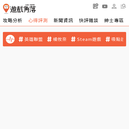
攻略分析
心得評測
新聞資訊
快評雜談
紳士專區
英雄聯盟
橘攸奈
Steam遊戲
吸點迷