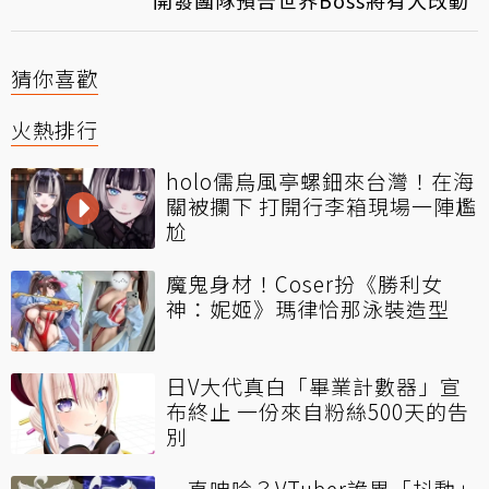
猜你喜歡
火熱排行
holo儒烏風亭螺鈿來台灣！在海
關被攔下 打開行李箱現場一陣尷
尬
魔鬼身材！Coser扮《勝利女
神：妮姬》瑪律恰那泳裝造型
日V大代真白「畢業計數器」宣
布終止 一份來自粉絲500天的告
別
一直呻吟？VTuber詭異「抖動」