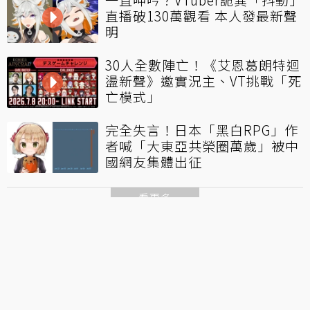
直播破130萬觀看 本人發最新聲
明
30人全數陣亡！《艾恩葛朗特迴
盪新聲》邀實況主、VT挑戰「死
亡模式」
完全失言！日本「黑白RPG」作
者喊「大東亞共榮圈萬歲」被中
國網友集體出征
看更多
聯合線上公司 著作權所有 ©2021