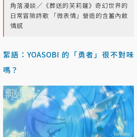
角落漫談／《葬送的芙莉蓮》奇幻世界的
日常冒險詩歌 「微表情」營造的含蓄內斂
情感
絮語：YOASOBI 的「勇者」很不對味
嗎？