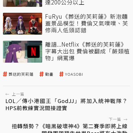
達200公分以上
FuRyu《葬送的芙莉蓮》新泡麵
蓋景品模型！費倫又氣噗噗、芙
修兩人低頭認錯
離譜...Netflix《葬送的芙莉蓮》
字幕大出包 費倫被翻成「蕨類植
物」網罵爆
葬送的芙莉蓮
動畫
YOASOBI
←
上一篇
LOL／傳小港國王「GodJJ」將加入統神戰隊？
HPS前教練實況間接證實
下一篇
→
扭轉頹勢？《暗黑破壞神4》第二賽季即將上線
開發團隊預告世界Boss將有大改動