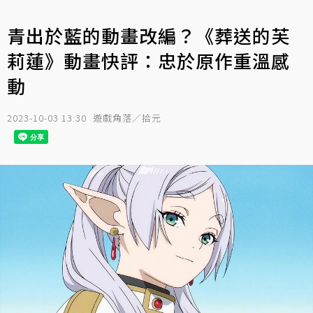
青出於藍的動畫改編？《葬送的芙
莉蓮》動畫快評：忠於原作重溫感
動
2023-10-03 13:30
遊戲角落／拾元