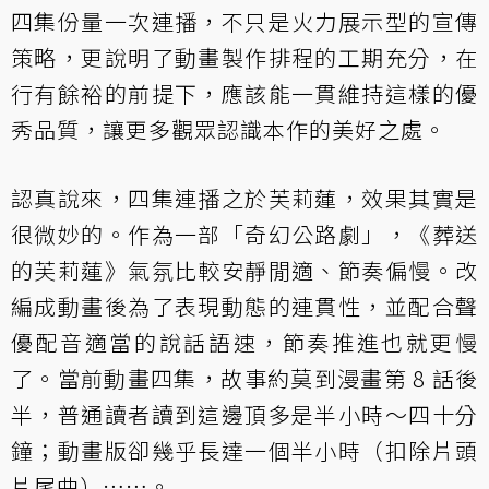
四集份量一次連播，不只是火力展示型的宣傳
策略，更說明了動畫製作排程的工期充分，在
行有餘裕的前提下，應該能一貫維持這樣的優
秀品質，讓更多觀眾認識本作的美好之處。
認真說來，四集連播之於芙莉蓮，效果其實是
很微妙的。作為一部「奇幻公路劇」，《葬送
的芙莉蓮》氣氛比較安靜閒適、節奏偏慢。改
編成動畫後為了表現動態的連貫性，並配合聲
優配音適當的說話語速，節奏推進也就更慢
了。當前動畫四集，故事約莫到漫畫第 8 話後
半，普通讀者讀到這邊頂多是半小時～四十分
鐘；動畫版卻幾乎長達一個半小時（扣除片頭
片尾曲）……。