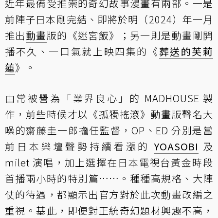
近年最備受推崇的奇幻故事漫畫有兩部。一是
前陣子日本剛完結、即將於明（2024）年一月
推出
動畫
版的《迷宮飯》；另一則是動畫剛開
播不久、一口氣就上映四集的《
葬送的芙莉
蓮
》。
由常被譽為「業界良心」的 MADHOUSE 製
作，前些時候才以《孤獨搖滾》動畫版聲名大
噪的齋藤圭一郎擔任監督，OP、ED 分別是當
前日本樂壇聲勢持續看漲的
YOASOBI
及
milet 演唱，加上選擇在日本電視台黃金時段
首播兩小時的特別篇……。種種高規格、大陣
仗的待遇，都顯示出官方對於此次動畫改編之
重視。基此，即便對正統奇幻題材興趣不高，