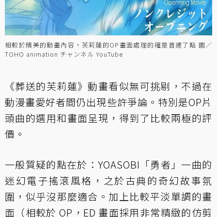
相較於精美的動畫內容，芙莉蓮的OP畫面處理的確是普通了點 圖／
TOHO animation チャンネル YouTube
《葬送的芙莉蓮》動畫看似無可挑剔，不過在
動漫畫愛好者間仍出現些許爭論。特別是OP片
頭曲的選用和畫面呈現，得到了比較兩極的評
價。
一般質疑的點在於：YOASOBI「勇者」一曲的
迷幻電子搖滾風格，之於古典的奇幻故事氛
圍，似乎沒那麼適合。加上比較平淡單調的畫
面（相較於 OP，ED 畫面採用非常精緻的仿剪