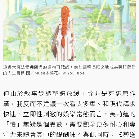
透過大魔法使弗蘭梅的遺物再確認，前往靈魂長眠之地成為芙莉蓮新
的人生目標 圖／Muse木棉花-TW YouTube
但由於敘事步調整體放緩，除非是死忠原作
黨，我反而不建議一次看太多集。和現代講求
快速、立即性刺激的娛樂常態而言，芙莉蓮的
「慢」無疑是個異數，需要觀眾更多耐心和專
注力來體會其中的醍醐味。與此同時，
《葬送