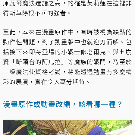
庫瓦爾魔法造詣之高，的確是芙莉蓮在這裡非
得斬草除根不可的強者。
至此，本來在漫畫原作中，有時被視為缺點的
動作性問題，到了動畫版中也就迎刃而解。包
括接下來即將登場的小戰士修塔爾克、與七崩
賢「斷頭台的阿烏拉」等魔族的戰鬥，乃至於
一級魔法使資格考試，將能透過動畫有多麼精
彩的展演，實在令人萬分期待。
漫畫原作或動畫改編，該看哪一種？