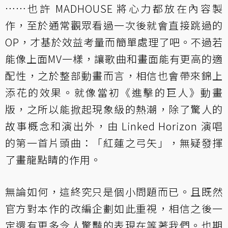
……也許 MADHOUSE 將心力都放在內容製
作，至於通常觀眾看過一次後就會直接跳過的
OP，才基於效益考量而簡單處理了吧。不過若
能像上面MV一樣，讓歌曲和畫面能有更高的適
配性，之於整部動畫而言，相信也會帶來錦上
添花的效果。就像當初《進擊的巨人》動畫
版，之所以能掀起現象級的熱潮，除了驚人的
故事概念和演出外，由 Linked Horizon 演唱
的第一首片頭曲：「紅蓮之弓矢」，無疑發揮
了畫龍點睛的作用。
無論如何，這終究只是個小問題而已。且既然
官方對本作的改編企劃如此重視，相信之後一
定還有更多令人驚豔的表現在等著我們。也期