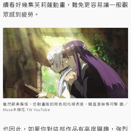
續看好幾集芙莉蓮動畫，難免更容易讓一般觀
眾感到疲勞。
雖然節奏偏慢，但動畫版的用色和光線表達，簡直是無懈可擊 圖／
Muse木棉花-TW YouTube
也因此，如果你對這部作品有高度興趣，強烈