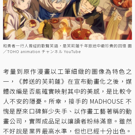
和勇者一行人曾經的歡聲笑語，是芙莉蓮千年旅途中最珍貴的回憶 圖
／TOHO animation チャンネル YouTube
考量到原作漫畫以工筆細緻的圖像為特色之
一，《葬送的芙莉蓮》在宣布動畫化之後，媒
體改編是否能確實映射其中的美感，是比較令
人不安的隱憂。所幸，接手的 MADHOUSE 不
愧是歷來口碑鮮少失手、以作畫工藝著稱的動
畫公司，實際成品足以讓讀者粉絲滿意。雖然
不好說是業界最高水準，但也已經十分出色。