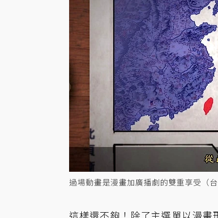
過場動畫是漫畫加廣播劇的雙重享受（台
這樣還不夠！除了主選單以漫畫