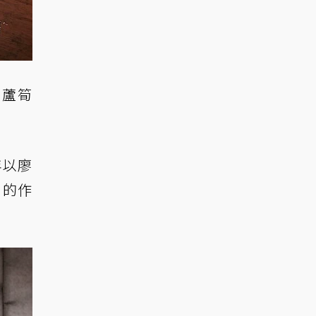
津蘆筍
年以廖
」的作