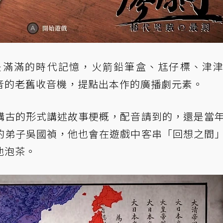
是滿滿的時代記憶，火箭鉛筆盒、尪仔標、津
音的老舊收音機，提點出本作的廣播劇元素。
講古的形式講述故事梗概，配音請到的，還是當
的弟子吳國禎，他也會在遊戲中客串「回想之間
他泡茶。