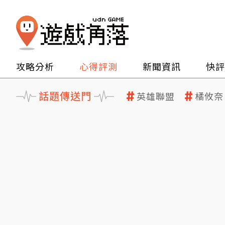
攻略分析
心得評測
新聞資訊
快評
話題傳送門
英雄聯盟
橘攸奈