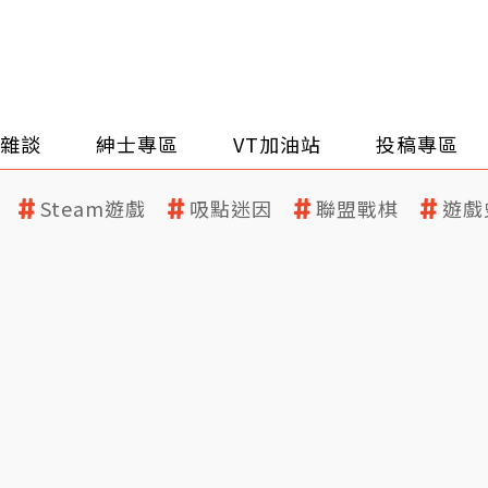
雜談
紳士專區
VT加油站
投稿專區
Steam遊戲
吸點迷因
聯盟戰棋
遊戲