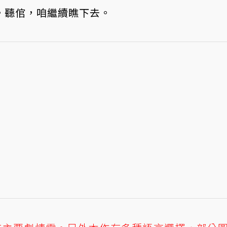
。
聽倌，咱繼續瞧下去。