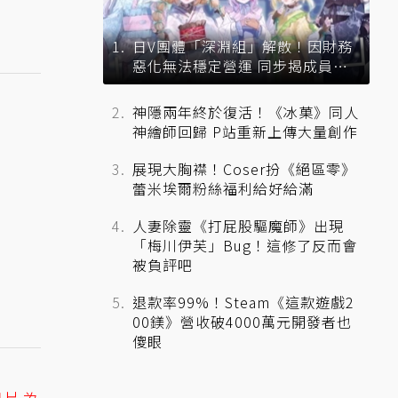
日V團體「深淵組」解散！因財務
惡化無法穩定營運 同步揭成員未
來去向
神隱兩年終於復活！《冰菓》同人
神繪師回歸 P站重新上傳大量創作
展現大胸襟！Coser扮《絕區零》
蕾米埃爾粉絲福利給好給滿
人妻除靈《打屁股驅魔師》出現
「梅川伊芙」Bug！這修了反而會
被負評吧
退款率99%！Steam《這款遊戲2
00鎂》營收破4000萬元開發者也
傻眼