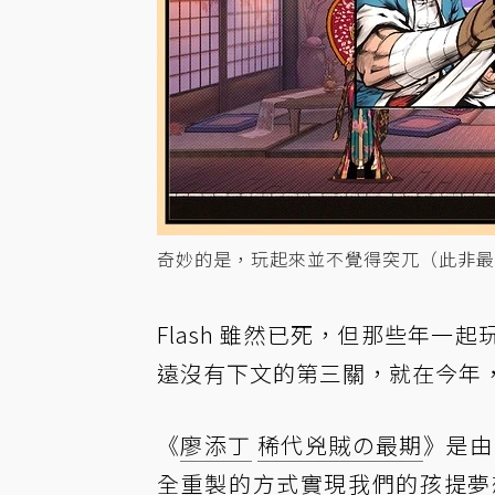
奇妙的是，玩起來並不覺得突兀（此非最終
Flash 雖然已死，但那些年
遠沒有下文的第三關，就在今年
《
廖添丁
稀代兇賊の最期
》是由
全重製的方式實現我們的孩提夢