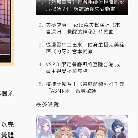
《熱舞青春》作者手繪流暢舞蹈影
片掀議 網：應該請你來做動畫
美夢成真！holo森美聲演唱《來
自深淵：覺醒的神秘》片頭曲
從漫畫中走出來！健身主播完美詮
釋《刃牙》宮本武藏
VSPO!限定餐廳即將登陸台港 成
員主視覺提前亮相
這樣比較香！《碧藍航線》推千元
「ASMR米」飯糰掀議
那個永
最多瀏覽
，以完
聽覺體