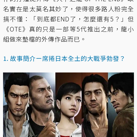
名實在是太莫名其妙了，使得很多路人粉完全
搞不懂：「到底都END了，怎麼還有5？」但
《OTE》真的只是一部等5代推出之前，龍小
組做來墊檔的外傳作品而已。
1. 故事簡介ー席捲日本全土的大戰爭勃發？