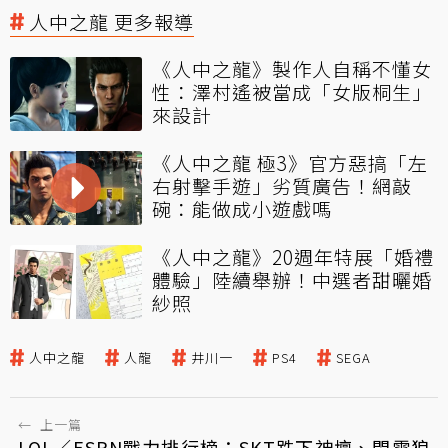
人中之龍 更多報導
《人中之龍》製作人自稱不懂女
性：澤村遙被當成「女版桐生」
來設計
《人中之龍 極3》官方惡搞「左
右射擊手遊」劣質廣告！網敲
碗：能做成小遊戲嗎
《人中之龍》20週年特展「婚禮
體驗」陸續舉辦！中選者甜曬婚
紗照
人中之龍
人龍
井川一
PS4
SEGA
←
上一篇
LOL／ESPN戰力排行榜：SKT跌下神壇、閃電狼