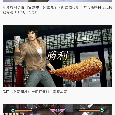
冴島跑到了雪山當獵師，狩獵兔子、狐狸還有熊，你的最終目標是挑
戰傳說「山神」大黑熊！
品田的則是圍繞在一個打棒球的青春故事！