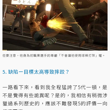
但要注意，他身為前職業選手的尊嚴「不會讓他使用球棒打架」喔。
5. 缺陷ー目標太高導致摔跤？
一路看下來，看到我全程猛誇了5代一頓，是
不是覺得有些詭異呢？是的，我相信有稍微涉
獵過系列歷史的，應該不難發現5的評價一向