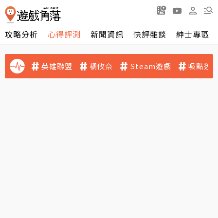
攻略分析
心得評測
新聞資訊
快評雜談
紳士專區
英雄聯盟
橘攸奈
Steam遊戲
吸點迷