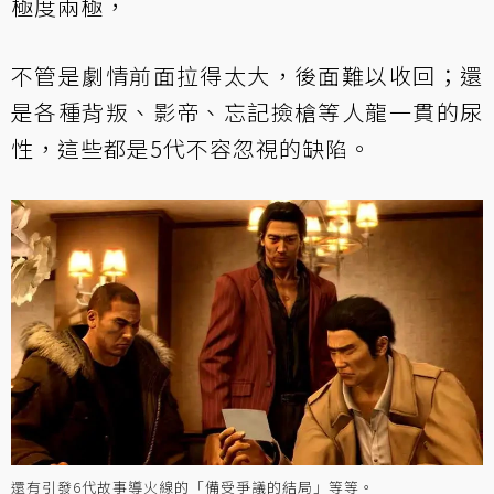
極度兩極，
不管是劇情前面拉得太大，後面難以收回；還
是各種背叛、影帝、忘記撿槍等人龍一貫的尿
性，這些都是5代不容忽視的缺陷。
還有引發6代故事導火線的「備受爭議的結局」等等。