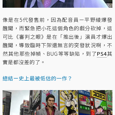
像是在5代發售前，因為配音員ー平野綾爆發
醜聞，而緊急把小花這個角色的戲分砍掉，這
可比《審判之眼》是在「推出後」演員才爆出
醜聞，導致臨時下架還無言的突發狀況啊，不
然其他那些掉幀、BUG等等缺陷，到了
PS4
其
實是都沒差的了。
總結ー史上最被低估的一作？