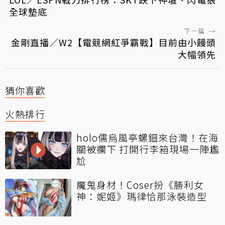
全球墊底
下一篇
→
金剛直播／W2【電競網紅爭霸戰】目前由小饅頭
大幅領先
猜你喜歡
火熱排行
holo儒烏風亭螺鈿來台灣！在海
關被攔下 打開行李箱現場一陣尷
尬
魔鬼身材！Coser扮《勝利女
神：妮姬》瑪律恰那泳裝造型