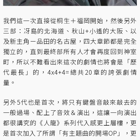
我們這一次直接從桐生＋福岡開始，然後另外
三部：冴島的北海道、秋山+小遙的大阪、以
及新主角ー品田的名古屋，四大章節都是完全
獨立的，直到最終部所有人才會再度回到神室
町，所以不難看出來這次的劇情也將會是「歷
代最長」的，4x4+4=總共20章的誇張劇情
量。
另外5代也是首次，將只有鍵盤音敲來敲去的
一般過場、配上了音效＆演出，這讓一向演出
都很講究的《人龍》系列代入感更上層樓，更
是首次加入了所謂「有主題曲的開場OP」，更