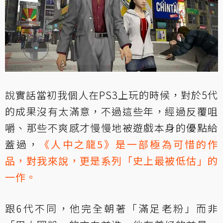
說實話當初我個人在PS3上玩的時候，對於5代
的成果沒有太滿意，不過這些年，經過反覆咀
嚼、那些不爽感才慢慢地被遊戲本身的優點給
蓋過，
《人中之龍5》是一部極為可惜的作
品，對我來說，更是系列「史上最被低估」的
一作。
跟6代不同，他完全朝著「滿足老粉」而非