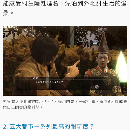
能感受桐生隱姓埋名、漂泊到外地討生活的滄
桑。
如果有人不知道的話，5、0、極用的是同一款引擎，直到6才換成他
們自己開發的龍引擎。
2. 五大都市ー系列最高的耐玩度？