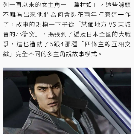
列一直以來的女主角ー「澤村遙」，這些噱頭
不難看出來他們為何會想花兩年打磨這一作
了，故事的規模一下子從「某個地方 VS 東城
會的小衝突」，擴張到了遍及日本全國的大戰
爭，這也造就了5跟4那種「四條主線互相交
織」完全不同的多主角說故事模式。