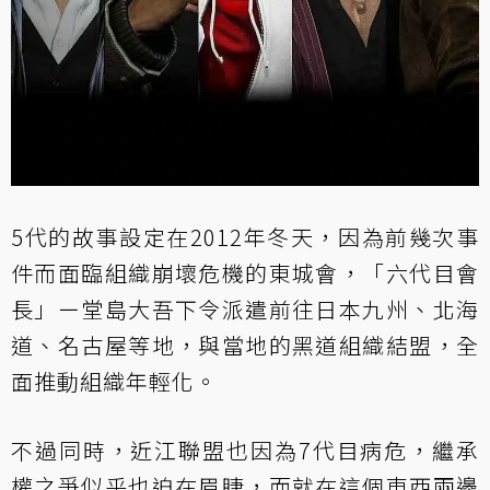
5代的故事設定在2012年冬天，因為前幾次事
件而面臨組織崩壞危機的東城會，「六代目會
長」ー堂島大吾下令派遣前往日本九州、北海
道、名古屋等地，與當地的黑道組織結盟，全
面推動組織年輕化。
不過同時，近江聯盟也因為7代目病危，繼承
權之爭似乎也迫在眉睫，而就在這個東西兩邊