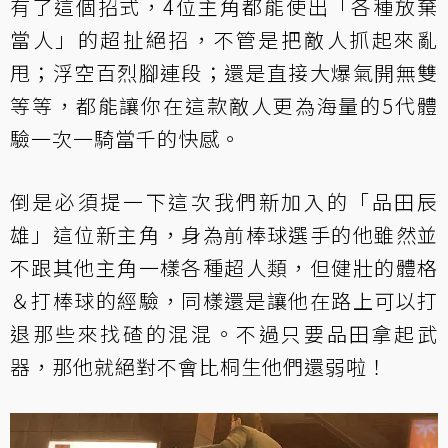
有了這個招式，4位主角都能使出「各種放棄
當人」的超扯絕招，不管是把敵人抓起來亂
甩；浮空百烈腳連段；還是直接大爆氣開無雙
等等，都能讓你在這款敵人更為海量的5代體
驗一次一騎當千的快感。
倒是必須提一下這次我們新加入的「品田辰
雄」這位新主角，身為前棒球選手的他雖然並
不跟其他主角一樣各種超人類，但健壯的體格
＆打棒球的經驗，同樣還是讓他在路上可以打
退那些來找碴的混混。不過只要品田拿起武
器，那他就絕對不會比桐生他們還弱啦！