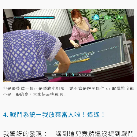
但是最後這一位可是隱藏小姐喔，她不管是解開條件 or 取悅難度都
不是一般的高，大家快去挑戰吧！
4. 戰鬥系統ー我放棄當人啦！遙遙！
我驚訝的發現：「講到這兒竟然還沒提到戰鬥