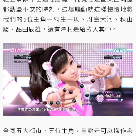
都動盪不安的時刻，這場騷動就這樣慢慢地將
我們的5位主角ー桐生一馬、冴島大河、秋山
駿、品田辰雄，還有澤村遙給捲入其中。
全國五大都市、五位主角，重點是可以操作系