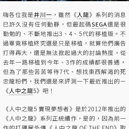
嗨各位我是
井川一
，雖然《
人龍
》系列的消息
已許久沒有任何動靜，但最起碼
SEGA
還是很
勤勉的、不斷地推出3、4、5代的移植版。不
過畢竟移植終究還是只是移植，就算他們廣告
打得再大，還是無法掀起過大的討論熱度，從
去年一路移植到今年、3作的成績都很普通，
但為了那些苦苦等待7代、想找東西解渴的死
忠龍粉們，我們還是來評測一下最近推出的ー
《
人中之龍
5》吧！
《人中之龍5 實現夢想者》是於2012年推出的
《人中之龍》系列正統續作，是的，因為前一
作的打殭屍外傳《人中之龍 OF THE END》取