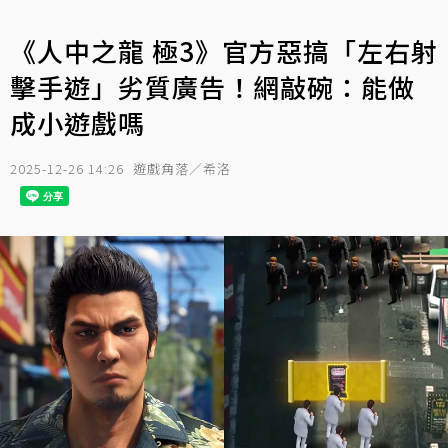
《人中之龍 極3》官方惡搞「左右射
擊手遊」劣質廣告！網敲碗：能做
成小遊戲嗎
2025-12-26 14:26
遊戲角落／希洛