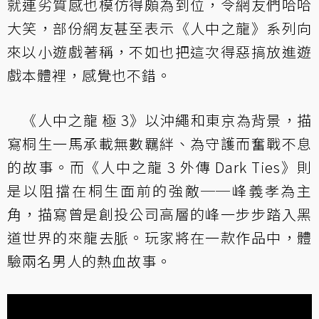
就連劣質感也模仿得頗為到位，令網友們哈哈
大笑，部份網友甚至表示《人中之龍》系列向
來以小遊戲著稱，不如也把這次得惡搞放進遊
戲本體裡，感覺也不錯。
《人中之龍 極 3》以沖繩和東京為背景，描
寫桐生一馬承載無數羈絆、為守護而奮戰不息
的故事。而《人中之龍 3 外傳 Dark Ties》則
是以阻擋在桐生面前的強敵──峰義孝為主
角，描寫曾是創投公司高層的峰一步步踏入黑
道世界的來龍去脈。玩家將在一款作品中，體
驗兩名男人的熱血故事。