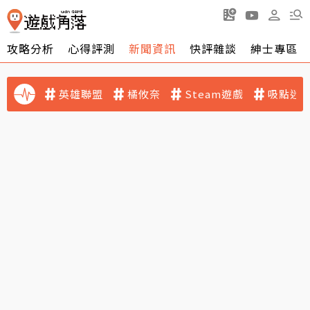
攻略分析
心得評測
新聞資訊
快評雜談
紳士專區
英雄聯盟
橘攸奈
Steam遊戲
吸點迷