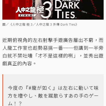
圖／《人中之龍 極 3／人中之龍 3 外傳 Dark Ties》
近期俯視角的左右射擊手遊廣告層出不窮，而
人龍工作室也趁勢惡搞一番──但講到一半旁
白就不禁吐嘈「才不是這樣的咧」，並秀出遊
戲真正的內容。
今度の『
#龍が如く
』は左右に動いて味
方を増やし、敵を蹴散らすあの手のゲー
ム！？