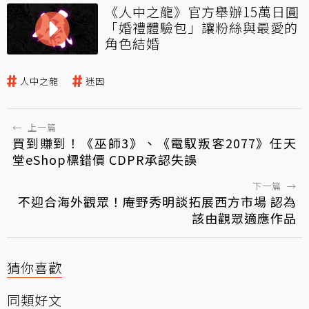
《人中之龍》官方舉辦15萬日圓
「婚禮體驗包」讓粉絲與最愛的
角色結婚
人中之龍
迷因
←
上一篇
買到賺到！《巫師3》、《電馭叛客2077》任天
堂eShop標錯價 CDPR承認失誤
下一篇
→
不迎合海外觀眾！庵野秀明談拓展西方市場 認為
該由觀眾適應作品
猜你喜歡
同類好文