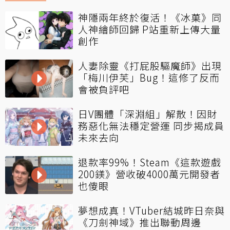
神隱兩年終於復活！《冰菓》同
人神繪師回歸 P站重新上傳大量
創作
人妻除靈《打屁股驅魔師》出現
「梅川伊芙」Bug！這修了反而
會被負評吧
日V團體「深淵組」解散！因財
務惡化無法穩定營運 同步揭成員
未來去向
退款率99%！Steam《這款遊戲
200鎂》營收破4000萬元開發者
也傻眼
夢想成真！VTuber結城昨日奈與
《刀劍神域》推出聯動周邊