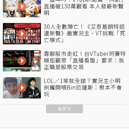
直播破130萬觀看 本人發最新聲
明
30人全數陣亡！《艾恩葛朗特迴
盪新聲》邀實況主、VT挑戰「死
亡模式」
靠聊股市走紅！台VTuber珂賽特
婉拒觀眾「直播看盤」要求：我
正職是股票交易
LOL／1等就全錯？實況主小明
劍魔開噴Bin厄薩斯：根本不會
玩
看更多