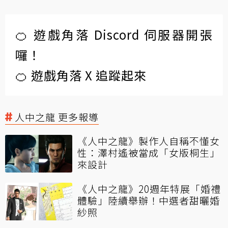
🍊 遊戲角落 Discord 伺服器開張
囉！
🍊 遊戲角落 X 追蹤起來
人中之龍 更多報導
《人中之龍》製作人自稱不懂女
性：澤村遙被當成「女版桐生」
來設計
《人中之龍》20週年特展「婚禮
體驗」陸續舉辦！中選者甜曬婚
紗照