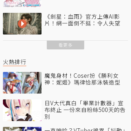
《劍星：血雨》官方上傳AI影
片！網一面倒不挺：令人失望
看更多
火熱排行
魔鬼身材！Coser扮《勝利女
神：妮姬》瑪律恰那泳裝造型
日V大代真白「畢業計數器」宣
布終止 一份來自粉絲500天的告
別
一直呻吟？VTuber詭異「抖動」