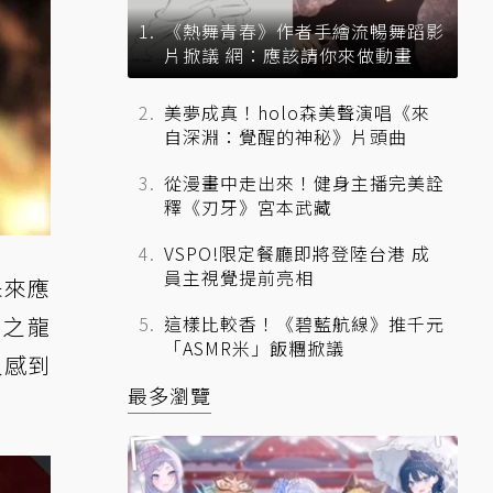
《熱舞青春》作者手繪流暢舞蹈影
片掀議 網：應該請你來做動畫
美夢成真！holo森美聲演唱《來
自深淵：覺醒的神秘》片頭曲
從漫畫中走出來！健身主播完美詮
釋《刃牙》宮本武藏
VSPO!限定餐廳即將登陸台港 成
員主視覺提前亮相
未來應
中之龍
這樣比較香！《碧藍航線》推千元
「ASMR米」飯糰掀議
人感到
最多瀏覽