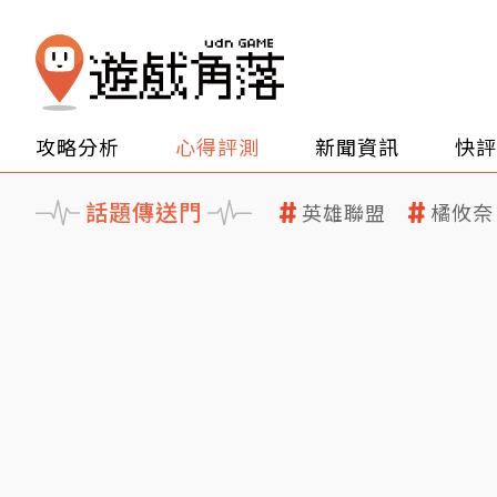
攻略分析
心得評測
新聞資訊
快評
話題傳送門
英雄聯盟
橘攸奈