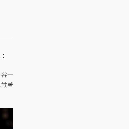
吧：
中谷一
象徵著