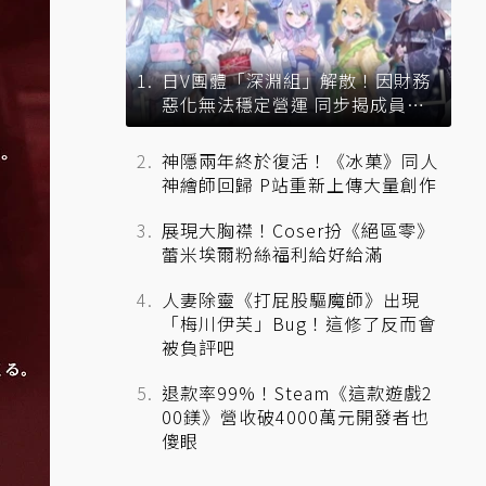
日V團體「深淵組」解散！因財務
惡化無法穩定營運 同步揭成員未
來去向
神隱兩年終於復活！《冰菓》同人
神繪師回歸 P站重新上傳大量創作
展現大胸襟！Coser扮《絕區零》
蕾米埃爾粉絲福利給好給滿
人妻除靈《打屁股驅魔師》出現
「梅川伊芙」Bug！這修了反而會
被負評吧
退款率99%！Steam《這款遊戲2
00鎂》營收破4000萬元開發者也
傻眼