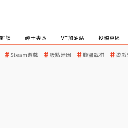
雜談
紳士專區
VT加油站
投稿專區
Steam遊戲
吸點迷因
聯盟戰棋
遊戲