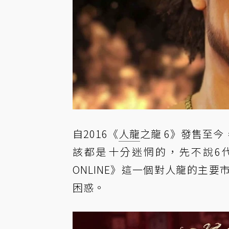
自2016《
人龍
之龍 6》發售至
該都是十分迷惘的，先不說6
ONLINE》這一個對人龍的主要
困惑。