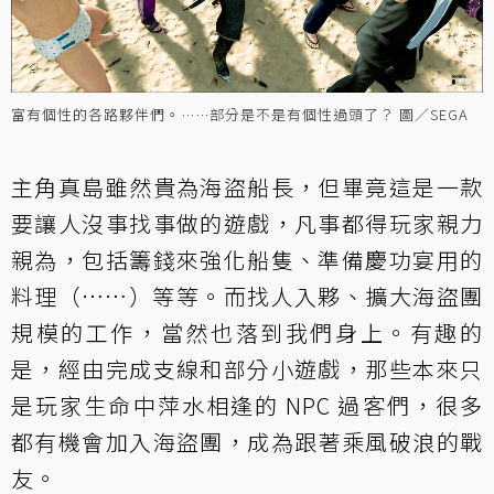
富有個性的各路夥伴們。……部分是不是有個性過頭了？ 圖／SEGA
主角真島雖然貴為海盜船長，但畢竟這是一款
要讓人沒事找事做的遊戲，凡事都得玩家親力
親為，包括籌錢來強化船隻、準備慶功宴用的
料理（……）等等。而找人入夥、擴大海盜團
規模的工作，當然也落到我們身上。有趣的
是，經由完成支線和部分小遊戲，那些本來只
是玩家生命中萍水相逢的 NPC 過客們，很多
都有機會加入海盜團，成為跟著乘風破浪的戰
友。