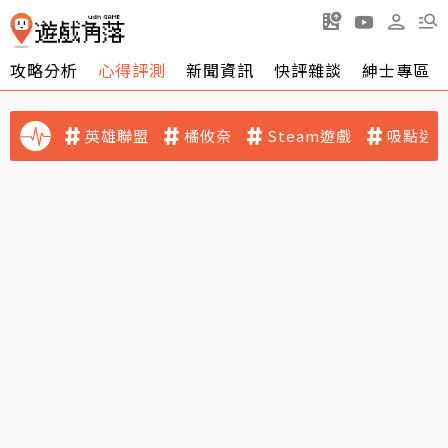
攻略分析
心得評測
新聞資訊
快評雜談
紳士專區
英雄聯盟
橘攸奈
Steam遊戲
吸點迷