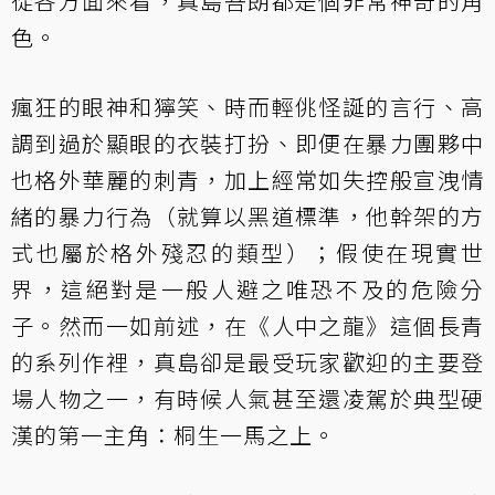
從各方面來看，真島吾朗都是個非常神奇的角
色。
瘋狂的眼神和獰笑、時而輕佻怪誕的言行、高
調到過於顯眼的衣裝打扮、即便在暴力團夥中
也格外華麗的刺青，加上經常如失控般宣洩情
緒的暴力行為（就算以黑道標準，他幹架的方
式也屬於格外殘忍的類型）；假使在現實世
界，這絕對是一般人避之唯恐不及的危險分
子。然而一如前述，在《人中之龍》這個長青
的系列作裡，真島卻是最受玩家歡迎的主要登
場人物之一，有時候人氣甚至還凌駕於典型硬
漢的第一主角：桐生一馬之上。