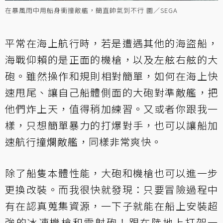
在暴風雨中用船身衝撞敵艦，簡直帥氣到不行 圖／SEGA
平常在海上航行時，若是遭遇其他的海盜船，
海戰仰賴的是正面的機槍，以及左舷右舷的大
砲。雖然操作和規則相對簡單，如何在海上快
速甩尾、讓自己船體側面的大砲對準敵艦，把
他們炸上天，值得稍加練習。又或者你跟我一
樣，只想簡單暴力的打爆對手，也可以讓船加
速航行撞爛敵艦，同樣非常爽快。
除了船隻本體性能，大砲和機槍也可以進一步
更換改裝。而我很快就發現：只要冒險過程中
有在認真蒐集資源，一下子就能在船上安裝超
強的冰凍機槍和雷射砲！跟在陸地上打架一