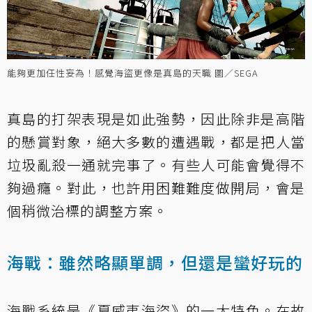
能夠更加任性妄為！感覺海盜更像是真島的天職 圖／SEGA
真島的打架表現是如此強勢，因此除非是高階
的懸賞對象，絕大多數的遭遇戰，都是把人當
垃圾亂殺一通就完事了。有些人可能會覺得不
夠過癮。對此，也許用困難難度做開局，會是
個稍微治標的調整方案。
海戰：雖然略顯單調，但還是蠻好玩的
海戰系統是《夏威夷海盜》的一大特色。在故