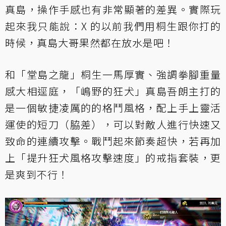
真島，操作手感也有非常顯著的差異。實際玩
起來我只能說：X 的以前我們用桐生跟你打的
時候，真島大哥果然都在放水是吧！
和「堂島之龍」桐生一馬厚實、強調拳腳重量
感大相逕庭，「嶋野的狂犬」真島吾朗主打的
是一個敏捷凌厲的的格鬥風格，配上手上靈活
運使的短刀（脇差），可以對敵人進行快速又
致命的連續攻擊。戰鬥起來節奏超快，若再加
上「提升狂犬風格攻擊速度」的戒指套裝，更
是爽到不行！