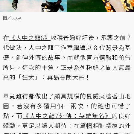
圖／SEGA
在
《人中之龍8》
收穫普遍好評後，承襲之前 7
代做法，
人中之龍
工作室繼續以 8 代背景為基
礎，延伸外傳的故事。而就像官方情報和預告
所見，這次的主角，正是系列粉絲之間人氣最
高的「狂犬」：真島吾朗大哥！
畢竟難得都做出了頗具規模的夏威夷檀香山地
圖，若沒有多覆用個一兩次，的確也可惜了
點。而
《人中之龍7外傳：英雄無名》
的良好
體驗，更足以讓人期待：在篇幅相對精練的外