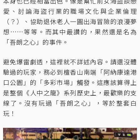
本身也已經相當出色。像是幫忙前女海盜談戀
愛、討論海盜行業的職場文化與企業倫理
（？）、協助退休老人一圓出海冒險的浪漫夢
想……等等。而其中最讚的，果然還是名為
「吾朗之心」的事件。
避免爆雷劇透，這裡就不詳述內容。請還沒體
驗過的玩家，務必到檀香山南端「阿納康達港
口公園」的「多彩市場」觸發。這應該算得上
是整個《人中之龍》系列歷史上，最歡樂的支
線了。沒有玩過「吾朗之心」，等於整套白
玩！