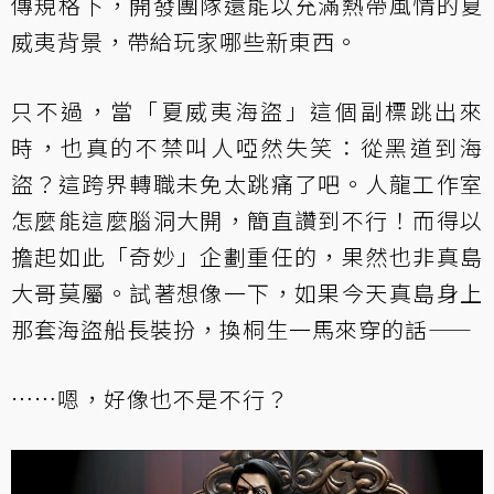
傳規格下，開發團隊還能以充滿熱帶風情的夏
威夷背景，帶給玩家哪些新東西。
只不過，當「夏威夷海盜」這個副標跳出來
時，也真的不禁叫人啞然失笑：從黑道到海
盜？這跨界轉職未免太跳痛了吧。人龍工作室
怎麼能這麼腦洞大開，簡直讚到不行！而得以
擔起如此「奇妙」企劃重任的，果然也非真島
大哥莫屬。試著想像一下，如果今天真島身上
那套海盜船長裝扮，換桐生一馬來穿的話——
……嗯，好像也不是不行？