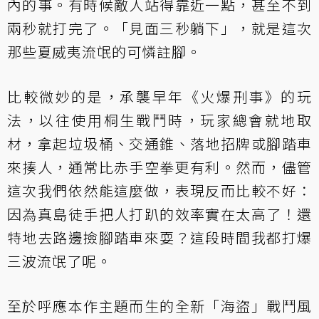
內的事。有時候敵人站得靠近一點，甚至不到
兩秒就打完了。「見面三秒躺下」，就是這次
那些夏威夷流氓的可憐註腳。
比較微妙的是，承襲早年《火爆刑事》的玩
法，以往使用桐生戰鬥時，玩家總會就地取
材，拿起垃圾桶、交通錐、落地招牌或腳踏車
來揍人，通常比赤手空拳更有利。然而，儘管
這次我們依然能這麼做，表現反而比較不好：
因為真島徒手把人打趴的效率實在太高了！還
特地去路邊撿腳踏車來耍？這段時間我都打爆
三波流氓了呢。
至於呼應本作主題而生的全新「海盜」戰鬥風