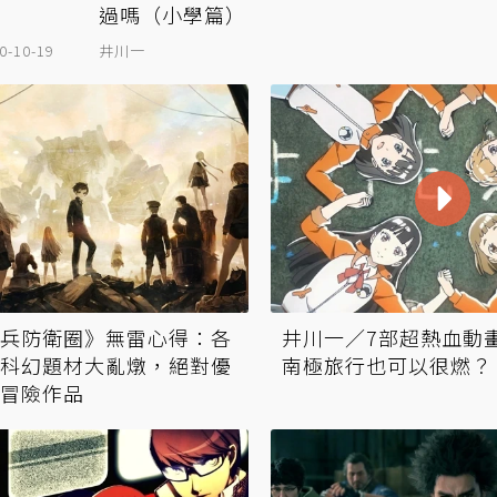
過嗎（小學篇）
0-10-19
井川一
兵防衛圈》無雷心得：各
井川一／7部超熱血動
科幻題材大亂燉，絕對優
南極旅行也可以很燃？
冒險作品