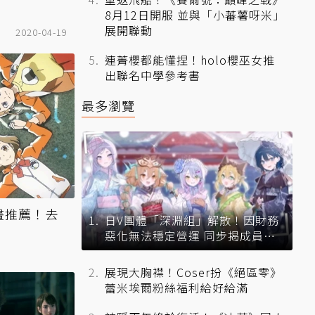
8月12日開服 並與「小蕃薯呀米」
展開聯動
2020-04-19
連菁櫻都能懂捏！holo櫻巫女推
出聯名中學參考書
最多瀏覽
畫推薦！去
日V團體「深淵組」解散！因財務
惡化無法穩定營運 同步揭成員未
來去向
展現大胸襟！Coser扮《絕區零》
蕾米埃爾粉絲福利給好給滿