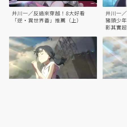
井川一／反過來穿越！8大好看
井川一／
「逆・異世界番」推薦（上）
豬頭少年
影其實超
《天氣之子》隱藏意涵解析：一部
《天氣之
有自我意識又不失娛樂性的電影
＋各種致