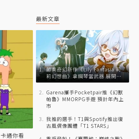
最新文章
節奏奇幻新作《Lily Fantasia 莉
莉幻想曲》拿鋼琴當武器 展開華
麗音聲對決
Garena攜手Pocketpair推《幻獸
帕魯》MMORPG手遊 預計年內上
市
我推的選手！T1與Spotify推出復
古風偶像團體「T1 STARS」
方卡通你看
重返飛船！《賽爾號：巔峰之戰》