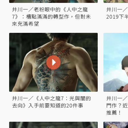
井川一／老粉眼中的《人中之龍
井川一／
7》：槽點滿滿的轉型作，但對未
2019
來充滿希望
井川一／《人中之龍7：光與闇的
井川一／
去向》入手前要知道的20件事
門作？近
推薦！