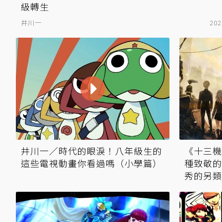
級轉生
井川一
202
井川一／時代的眼淚！八年級生的
《十三機
這些電視動畫你看過嗎（小學篇）
種致敬的
秀的另類