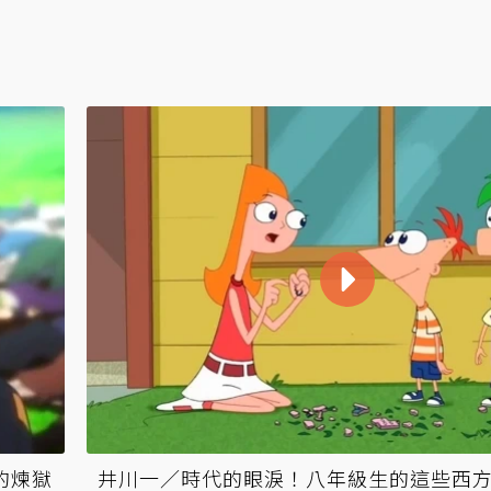
的煉獄
井川一／時代的眼淚！八年級生的這些西