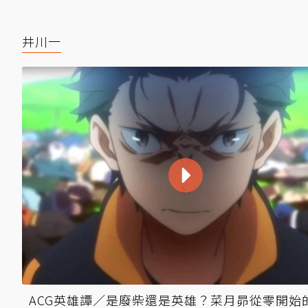
井川一
ACG英雄譚／是廢柴還是英雄？菜月昴從零開始