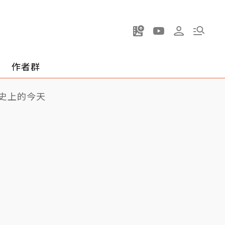
作者群
史上的今天