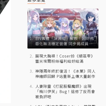
日V團體「深淵組」解散！因財務
惡化無法穩定營運 同步揭成員未
來去向
展現大胸襟！Coser扮《絕區零》
蕾米埃爾粉絲福利給好給滿
神隱兩年終於復活！《冰菓》同人
神繪師回歸 P站重新上傳大量創作
人妻除靈《打屁股驅魔師》出現
「梅川伊芙」Bug！這修了反而會
被負評吧