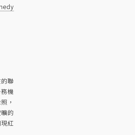
medy
在的聯
出公務機
像照，
空曠的
閃現紅