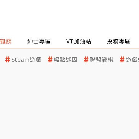
雜談
紳士專區
VT加油站
投稿專區
Steam遊戲
吸點迷因
聯盟戰棋
遊戲