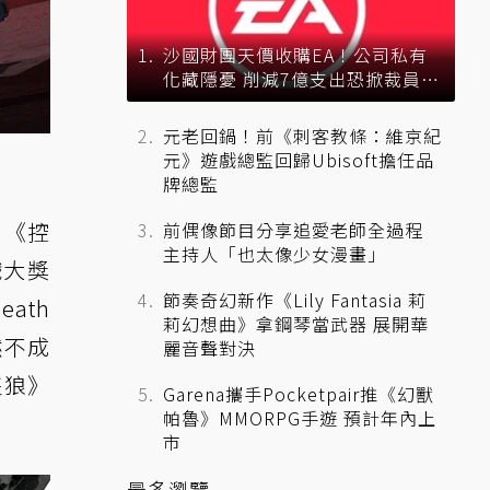
沙國財團天價收購EA！公司私有
化藏隱憂 削減7億支出恐掀裁員風
暴？
元老回鍋！前《刺客教條：維京紀
元》遊戲總監回歸Ubisoft擔任品
牌總監
。《控
前偶像節目分享追愛老師全過程
主持人「也太像少女漫畫」
戲大獎
節奏奇幻新作《Lily Fantasia 莉
ath
莉幻想曲》拿鋼琴當武器 展開華
然不成
麗音聲對決
隻狼》
Garena攜手Pocketpair推《幻獸
帕魯》MMORPG手遊 預計年內上
。
市
最多瀏覽