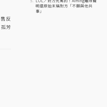
LOL／對方先罵的！Aiming離隊聲
明還原始末稱對方「不願與他共
事」
銷售反
，孤芳