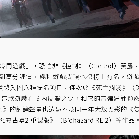
的冷門遊戲」，恐怕非《
控制
》（
Control
）莫屬
到高分評價，幾種遊戲獎項也都榜上有名。遊
TGA）更強勢入圍八種提名項目，僅次於《死亡擱淺》（De
然而，這款遊戲在國內反響之少，和它的普遍好評顯
制》的討論聲量也遠遠不及同一年大放異彩的《
惡靈古堡2 重製版》（Biohazard RE:2）等作品