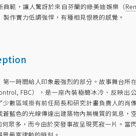
新典範，讓人驚訝於來自芬蘭的綠美迪娛樂（
Re
Remedy）製作實力低調強悍，有種相見恨晚的感覺。
ption
》第一時間給人印象最強烈的部分。故事舞台所
of Control, FBC），是一座內裝極簡冰冷、反映
了少數區域掛有前任局長和研究計畫負責人的肖
或蒼藍色的光線傳達出建築物內無機質的氣息，
額如何眾多，而今由於突發事故呈現死寂一片。當
場景最富律動的時刻。