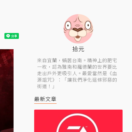
拾元
來自宜蘭，蝸居台南。精神上的肥宅
一枚，認為雅南和羅德蘭的世界要比
走出戶外更吸引人。最愛當然是《血
源詛咒》：「讓我們淨化這條邪惡的
街道！」
最新文章