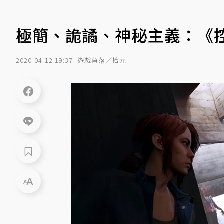
極簡、詭譎、神秘主義：《
2020-04-12 19:37
遊戲角落／拾元