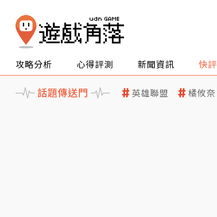
攻略分析
心得評測
新聞資訊
快評
話題傳送門
英雄聯盟
橘攸奈