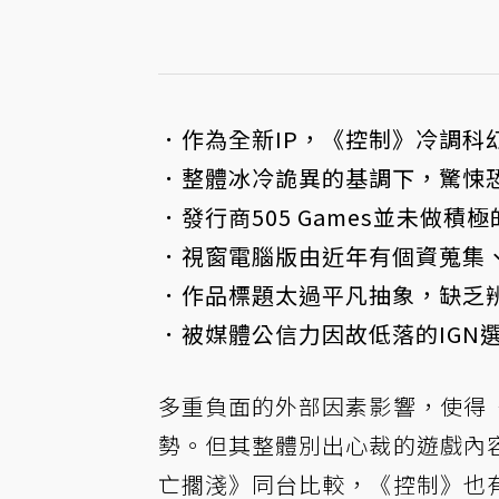
．作為全新IP，《控制》冷調科
．整體冰冷詭異的基調下，驚悚
．發行商505 Games並未做
．視窗電腦版由近年有
個資蒐集、
．作品標題太過平凡抽象，缺乏
．被
媒體公信力因故低落的IGN
多重負面的外部因素影響，使得
勢。但其整體別出心裁的遊戲內
亡擱淺》同台比較，《控制》也