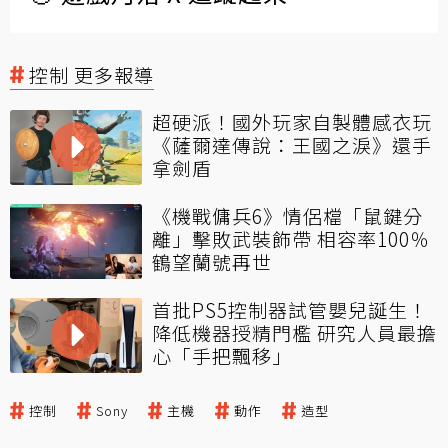
控制 更多報導
超硬派！國外玩家自製體感衣玩
《薩爾達傳說：王國之淚》還手
拿劍盾
《機戰傭兵6》情侶檔「鼠鍵分
離」擊敗武裝飾帶 相容率100％
鶴望蘭號再世
首批PS5控制器試管嬰兒誕生！
降低機器授精門檻 研究人員最擔
心「手把飄移」
控制
Sony
主機
動作
造型