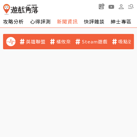
攻略分析
心得評測
新聞資訊
快評雜談
紳士專區
英雄聯盟
橘攸奈
Steam遊戲
吸點迷