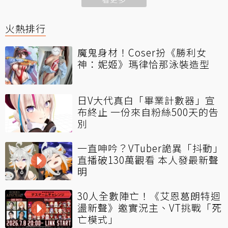
火熱排行
魔鬼身材！Coser扮《勝利女
神：妮姬》瑪律恰那泳裝造型
日V大代真白「畢業計數器」宣
布終止 一份來自粉絲500天的告
別
一直呻吟？VTuber詭異「抖動」
直播破130萬觀看 本人發最新聲
明
30人全數陣亡！《艾恩葛朗特迴
盪新聲》邀實況主、VT挑戰「死
亡模式」