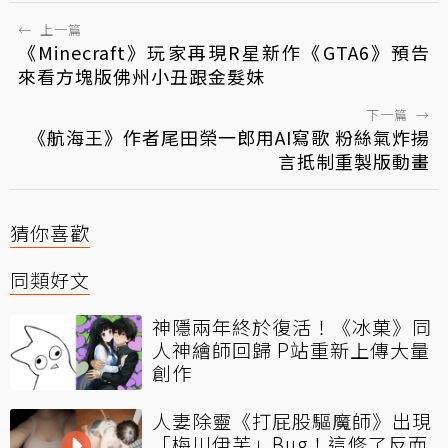
←
上一篇
《Minecraft》玩家再現R星新作《GTA6》預告
來看方塊版佛州小丑跟金髮妹
下一篇
→
《航海王》作者尾田榮一郎用AI寫歌 粉絲氣炸揚
言抵制重製版動畫
猜你喜歡
同類好文
神隱兩年終於復活！《冰菓》同
人神繪師回歸 P站重新上傳大量
創作
人妻除靈《打屁股驅魔師》出現
「梅川伊芙」Bug！這修了反而