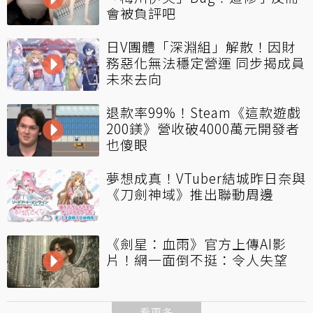
會被負評吧
日V團體「深淵組」解散！因財
務惡化無法穩定營運 同步揭成員
未來去向
退款率99%！Steam《這款遊戲
200鎂》營收破4000萬元開發者
也傻眼
夢想成真！VTuber結城昨日奈與
《刀劍神域》推出聯動周邊
《劍星：血雨》官方上傳AI影
片！網一面倒不挺：令人失望
看更多