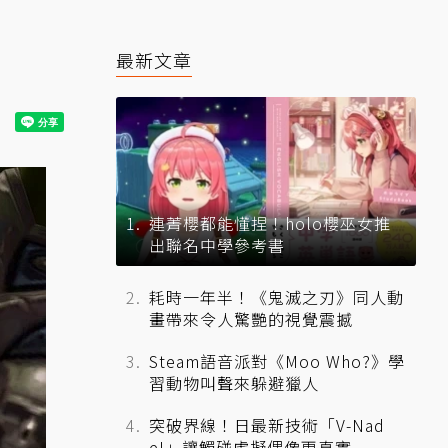
最新文章
連菁櫻都能懂捏！holo櫻巫女推
出聯名中學參考書
耗時一年半！《鬼滅之刃》同人動
畫帶來令人驚艷的視覺震撼
Steam語音派對《Moo Who?》學
習動物叫聲來躲避獵人
突破界線！日最新技術「V-Nad
e!」讓觸碰虛擬偶像更真實