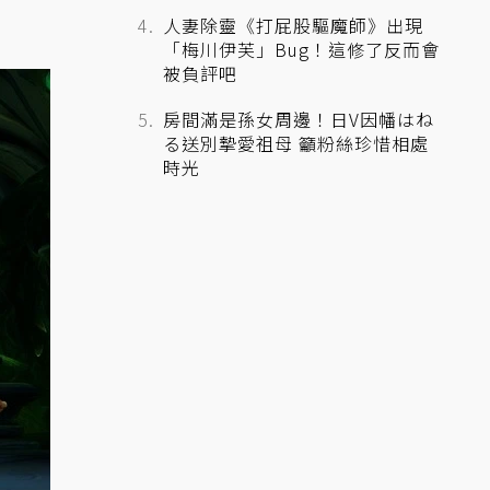
人妻除靈《打屁股驅魔師》出現
「梅川伊芙」Bug！這修了反而會
被負評吧
房間滿是孫女周邊！日V因幡はね
る送別摯愛祖母 籲粉絲珍惜相處
時光