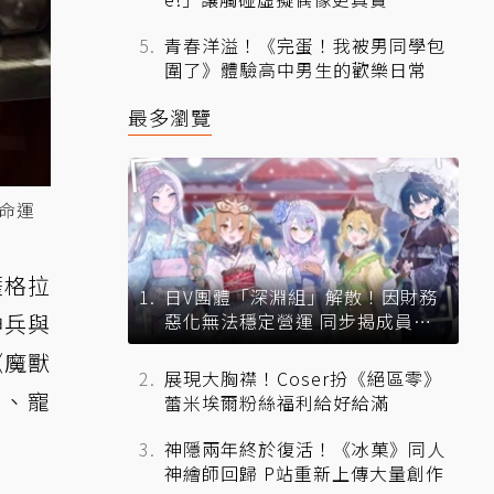
青春洋溢！《完蛋！我被男同學包
圍了》體驗高中男生的歡樂日常
最多瀏覽
的命運
薩格拉
日V團體「深淵組」解散！因財務
神兵與
惡化無法穩定營運 同步揭成員未
來去向
《魔獸
展現大胸襟！Coser扮《絕區零》
就、寵
蕾米埃爾粉絲福利給好給滿
神隱兩年終於復活！《冰菓》同人
神繪師回歸 P站重新上傳大量創作