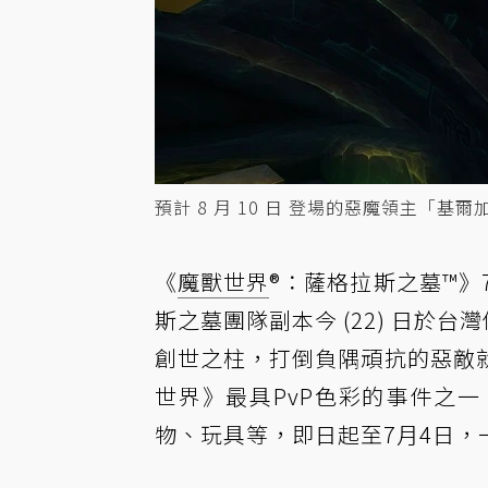
預計 8 月 10 日 登場的惡魔領主
《
魔獸世界
®：薩格拉斯之墓™》
斯之墓團隊副本今 (22) 日於
創世之柱，打倒負隅頑抗的惡敵
世界》最具PvP色彩的事件之
物、玩具等，即日起至7月4日，