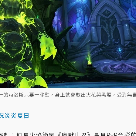
領之一的苟洛斯只要一移動，身上就會散出火花與黑煙，受到無
祝炎炎夏日
燃起！
仲夏火焰節
是《魔獸世界》最具PvP色彩