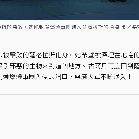
頑抗的惡敵，就能封鎖燃燒軍團進入艾澤拉斯的通道 圖／暴
印被擊敗的薩格拉斯化身。她希望被深埋在地底
吸引邪惡的生物來到這個地方。古爾丹再度回到
開通燃燒軍團入侵的洞口，惡魔大軍不斷湧入！