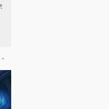
荒
格
。