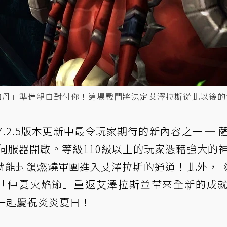
「基爾加丹」準備親自對付你！這場戰鬥將決定艾澤拉斯從此以後
7.2.5版本更新中最令玩家期待的新內容之一 ─ 
台灣伺服器開啟。等級110級以上的玩家憑藉強大的
就能封鎖燃燒軍團進入艾澤拉斯的通道！此外，
一「仲夏火焰節」重返艾澤拉斯並帶來全新的成
一起慶祝炎炎夏日！