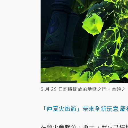
6 月 29 日即將開放的地獄之門，首
「仲夏火焰節」帶來全新玩意 慶
在營火旁就位，勇士，戰火已經