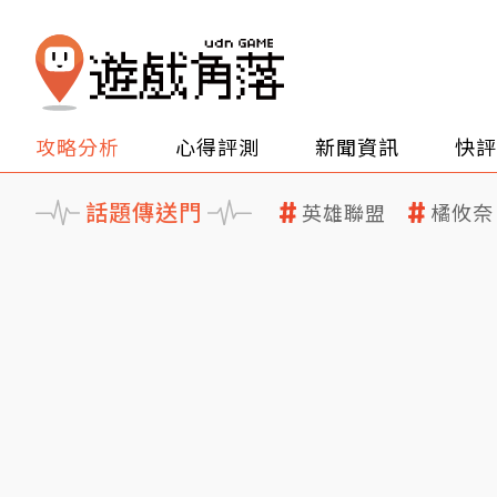
攻略分析
心得評測
新聞資訊
快評
話題傳送門
英雄聯盟
橘攸奈