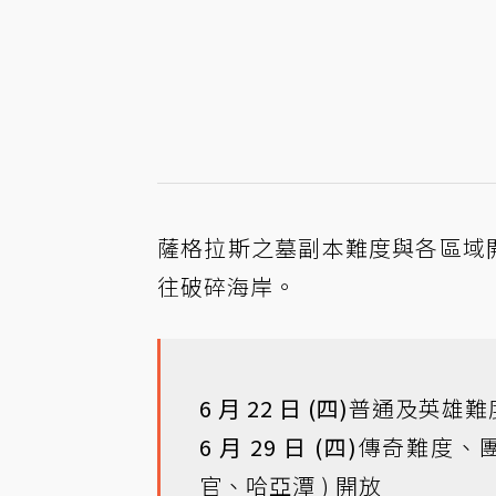
薩格拉斯之墓副本難度與各區域
往破碎海岸。
6 月 22 日 (四)
普通及英雄難
6 月 29 日 (四)
傳奇難度、團
官、哈亞潭 ) 開放