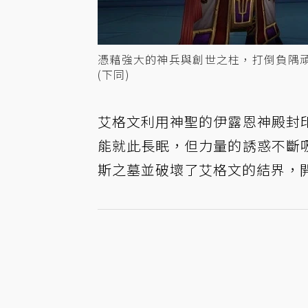
憑藉強大的神兵與創世之柱，打倒負隅
(下同)
艾格文利用神聖的伊露恩神殿封
能就此長眠，但力量的誘惑不斷
斯之墓並破壞了艾格文的結界，