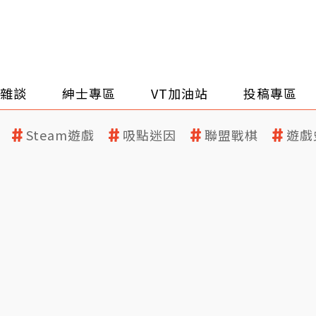
雜談
紳士專區
VT加油站
投稿專區
Steam遊戲
吸點迷因
聯盟戰棋
遊戲