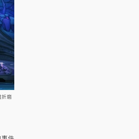
盡折磨
的事件