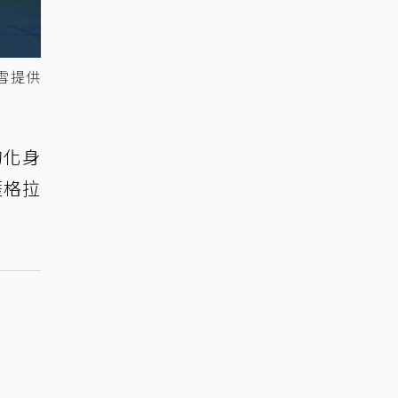
雪提供
的化身
薩格拉