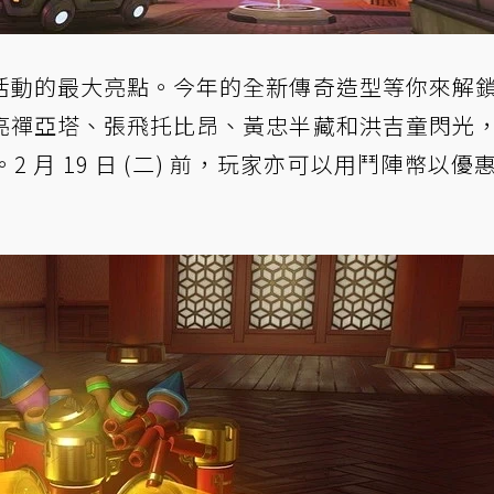
活動的最大亮點。今年的全新傳奇造型等你來解
亮禪亞塔、張飛托比昂、黃忠半藏和洪吉童閃光
 月 19 日 (二) 前，玩家亦可以用鬥陣幣以優