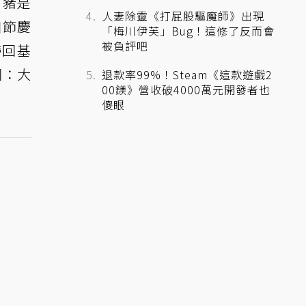
「豬是
人妻除靈《打屁股驅魔師》出現
個節慶
「梅川伊芙」Bug！這修了反而會
被負評吧
帶回基
圖：大
退款率99%！Steam《這款遊戲2
00鎂》營收破4000萬元開發者也
傻眼