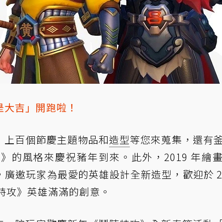
是大吉」開跑啦！
二) 止，上百個節慶主題物品和
造型
等您來蒐集，還有
》的風格來慶祝豬年到來。此外，2019 年繪
廣邀玩家為最愛的英雄設計全新造型，歡迎於 2
陣特攻》英雄滿滿的創意。