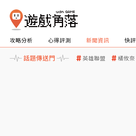
攻略分析
心得評測
新聞資訊
快評
話題傳送門
英雄聯盟
橘攸奈