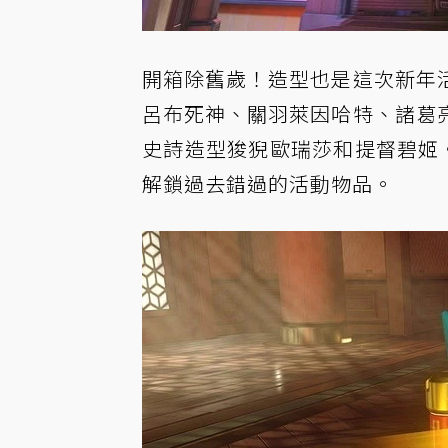
開箱除舊歲！造型也是這次新年
呂布死神、關羽萊因哈特、諸葛
史詩造型狻猊歐瑞莎和提督碧姬。2
解鎖過去錯過的活動物品。