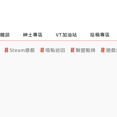
雜談
紳士專區
VT加油站
投稿專區
Steam遊戲
吸點迷因
聯盟戰棋
遊戲