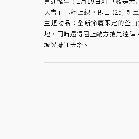
喜迎豬年！2月19日前 「豬是
大吉」已經上線。即日 (25) 起至
主題物品；全新節慶限定的釜山
地，同時還得阻止敵方搶先達陣
城與灕江天塔。