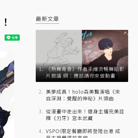
啦！
最新文章
《熱舞青春》作者手繪流暢舞蹈影
片掀議 網：應該請你來做動畫
美夢成真！holo森美聲演唱《來
自深淵：覺醒的神秘》片頭曲
從漫畫中走出來！健身主播完美詮
釋《刃牙》宮本武藏
VSPO!限定餐廳即將登陸台港 成
員主視覺提前亮相