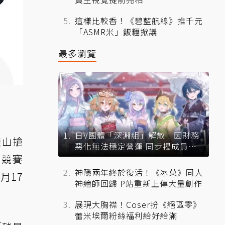
這樣比較香！《碧藍航線》推千元
「ASMR米」飯糰掀議
最多瀏覽
日V團體「深淵組」解散！因財務
釜山搶
惡化無法穩定營運 同步揭成員未
來去向
畫競賽
神隱兩年終於復活！《冰菓》同人
月17
神繪師回歸 P站重新上傳大量創作
展現大胸襟！Coser扮《絕區零》
蕾米埃爾粉絲福利給好給滿