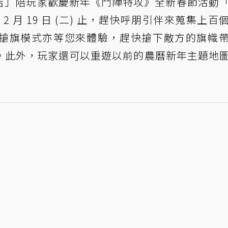
大吉」陪玩家歡慶新年《鬥陣特攻》全新春節活動
 2 月 19 日 (二) 止，趕快呼朋引伴來蒐集上百
搶旗模式亦等您來體驗，趕快搶下敵方的旗幟
。此外，玩家還可以重遊以前的農曆新年主題地