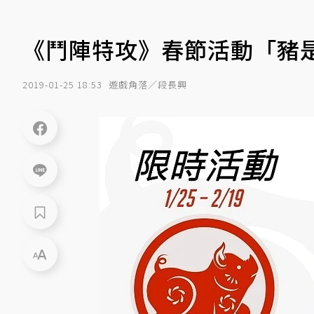
《鬥陣特攻》春節活動「豬
2019-01-25 18:53
遊戲角落／段長興