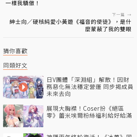
一樣我驕傲！
下一篇
→
紳士向／硬核純愛小黃遊《福音的使徒》，是什
麼蒙蔽了我的雙眼
猜你喜歡
同類好文
日V團體「深淵組」解散！因財
務惡化無法穩定營運 同步揭成員
未來去向
展現大胸襟！Coser扮《絕區
零》蕾米埃爾粉絲福利給好給滿
神隱兩年終於復活！《冰菓》同