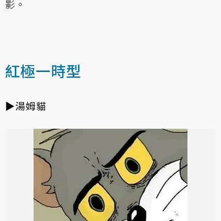
影。
紅極一時型
▶湯姆貓