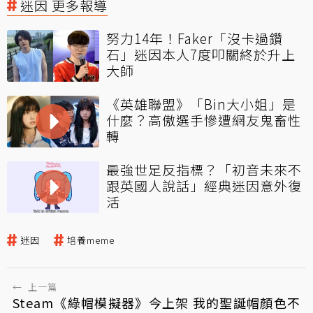
迷因 更多報導
努力14年！Faker「沒卡過鑽
石」迷因本人7度叩關終於升上
大師
《英雄聯盟》「Bin大小姐」是
什麼？高傲選手慘遭網友鬼畜性
轉
最強世足反指標？「初音未來不
跟英國人說話」經典迷因意外復
活
迷因
培養meme
←
上一篇
Steam《綠帽模擬器》今上架 我的聖誕帽顏色不