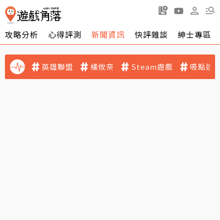
攻略分析
心得評測
新聞資訊
快評雜談
紳士專區
英雄聯盟
橘攸奈
Steam遊戲
吸點迷