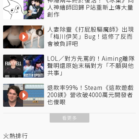
人神繪師回歸 P站重新上傳大量
創作
人妻除靈《打屁股驅魔師》出現
「梅川伊芙」Bug！這修了反而
會被負評吧
LOL／對方先罵的！Aiming離隊
聲明還原始末稱對方「不願與他
共事」
退款率99%！Steam《這款遊戲
200鎂》營收破4000萬元開發者
也傻眼
看更多
火熱排行