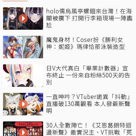
holo儒烏風亭螺鈿來台灣！在海
關被攔下 打開行李箱現場一陣尷
尬
魔鬼身材！Coser扮《勝利女
神：妮姬》瑪律恰那泳裝造型
日V大代真白「畢業計數器」宣
布終止 一份來自粉絲500天的告
別
一直呻吟？VTuber詭異「抖動」
直播破130萬觀看 本人發最新聲
明
30人全數陣亡！《艾恩葛朗特迴
盪新聲》邀實況主、VT挑戰「死