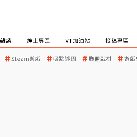
雜談
紳士專區
VT加油站
投稿專區
Steam遊戲
吸點迷因
聯盟戰棋
遊戲