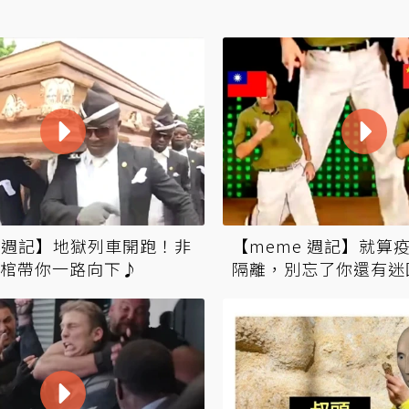
e週記】地獄列車開跑！非
【meme 週記】就算
棺帶你一路向下♪
隔離，別忘了你還有迷