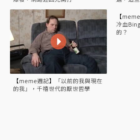
【meme週記】「以前的我與現在
【meme
的我」，千禧世代的厭世哲學
冷血Bi
的？