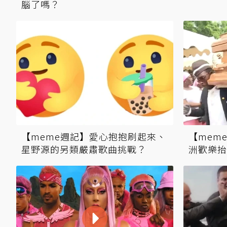
腦了嗎？
【meme週記】愛心抱抱刷起來、
【mem
星野源的另類嚴肅歌曲挑戰？
洲歡樂抬