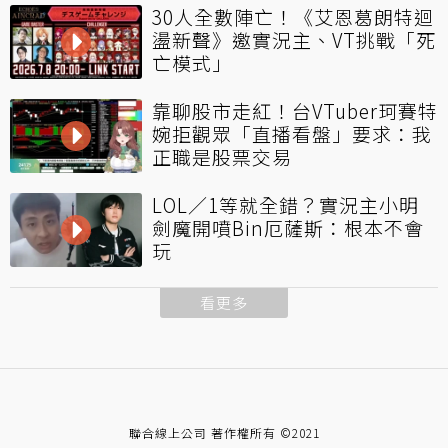
30人全數陣亡！《艾恩葛朗特迴
盪新聲》邀實況主、VT挑戰「死
亡模式」
靠聊股市走紅！台VTuber珂賽特
婉拒觀眾「直播看盤」要求：我
正職是股票交易
LOL／1等就全錯？實況主小明
劍魔開噴Bin厄薩斯：根本不會
玩
看更多
聯合線上公司 著作權所有 ©2021