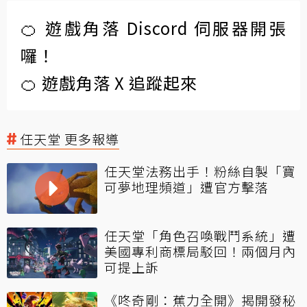
🍊 遊戲角落 Discord 伺服器開張
囉！
🍊 遊戲角落 X 追蹤起來
任天堂 更多報導
任天堂法務出手！粉絲自製「寶
可夢地理頻道」遭官方擊落
任天堂「角色召喚戰鬥系統」遭
美國專利商標局駁回！兩個月內
可提上訴
《咚奇剛：蕉力全開》揭開發秘