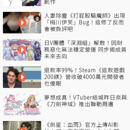
創作
人妻除靈《打屁股驅魔師》出現
「梅川伊芙」Bug！這修了反而
會被負評吧
日V團體「深淵組」解散！因財
務惡化無法穩定營運 同步揭成員
未來去向
退款率99%！Steam《這款遊戲
200鎂》營收破4000萬元開發者
也傻眼
夢想成真！VTuber結城昨日奈與
《刀劍神域》推出聯動周邊
《劍星：血雨》官方上傳AI影