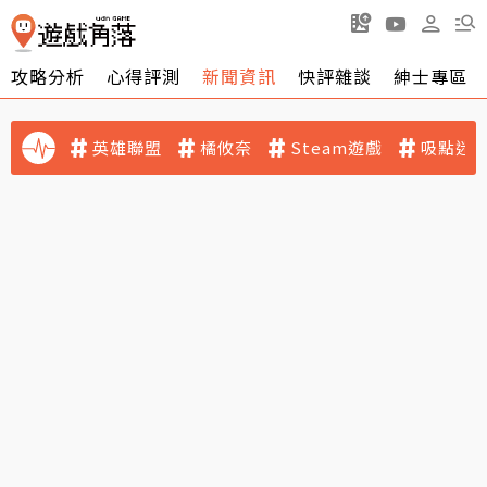
攻略分析
心得評測
新聞資訊
快評雜談
紳士專區
英雄聯盟
橘攸奈
Steam遊戲
吸點迷