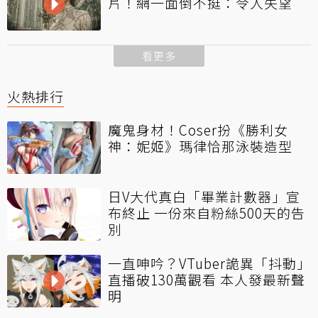
片！網一面倒不挺：令人失望
看更多
火熱排行
魔鬼身材！Coser扮《勝利女
神：妮姬》瑪律恰那泳裝造型
日V大代真白「畢業計數器」宣
布終止 一份來自粉絲500天的告
別
一直呻吟？VTuber詭異「抖動」
直播破130萬觀看 本人發最新聲
明