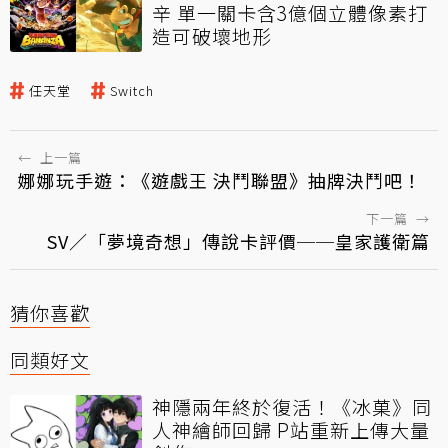
辛 單一關卡含3億個立體像素打
造可破壞地形
任天堂
Switch
←
上一篇
娜娜玩手遊：《遊戲王 決鬥聯盟》抽牌決鬥吧！
下一篇
→
SV／「夢境奇想」傳說卡評價──皇家護衛篇
猜你喜歡
同類好文
神隱兩年終於復活！《冰菓》同
人神繪師回歸 P站重新上傳大量