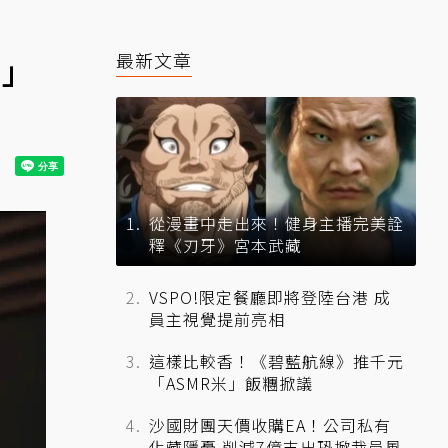
兵」
最新文章
從漫畫中走出來！健身主播完美詮
釋《刃牙》宮本武藏
VSPO!限定餐廳即將登陸台港 成
員主視覺提前亮相
這樣比較香！《碧藍航線》推千元
「ASMR米」飯糰掀議
沙國財團天價收購EA！公司私有
化藏隱憂 削減7億支出恐掀裁員風