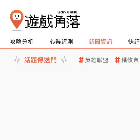
攻略分析
心得評測
新聞資訊
快評
話題傳送門
英雄聯盟
橘攸奈