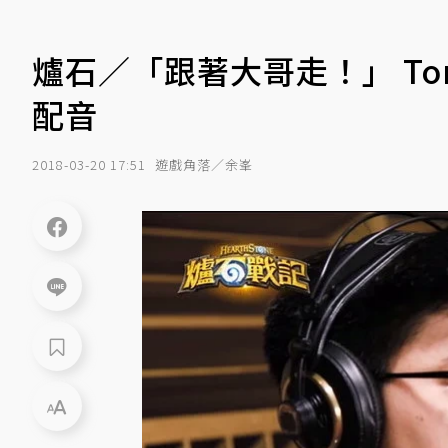
爐石／「跟著大哥走！」 To
配音
2018-03-20 17:51
遊戲角落／余峯