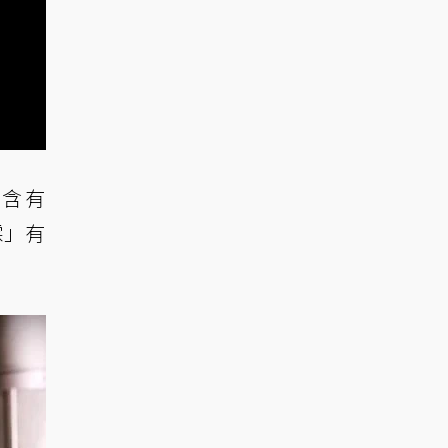
中含有
霖」有