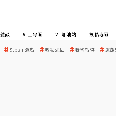
雜談
紳士專區
VT加油站
投稿專區
Steam遊戲
吸點迷因
聯盟戰棋
遊戲