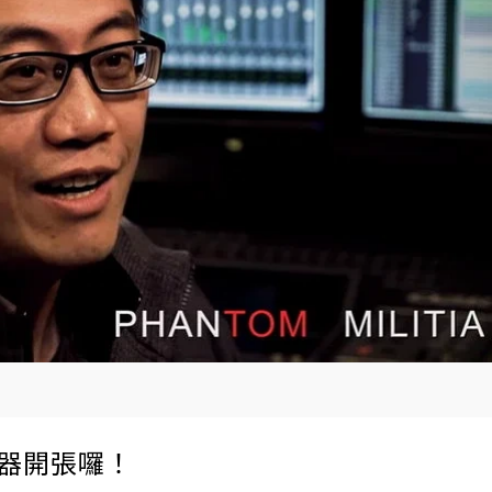
伺服器開張囉！