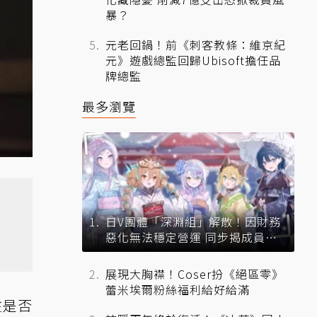
暴？
元老回鍋！前《刺客教條：維京紀
元》遊戲總監回歸Ubisoft擔任品
牌總監
最多瀏覽
日V團體「深淵組」解散！因財務
惡化無法穩定營運 同步揭成員未
來去向
展現大胸襟！Coser扮《絕區零》
蕾米埃爾粉絲福利給好給滿
注是否