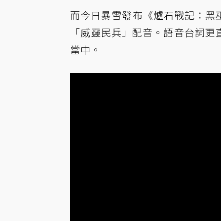
而今日暴雪發布《爐石戰記：黑巫
「威靈民兵」配音。語音台詞更
當中。