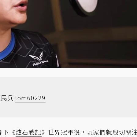
靈民兵
tom60229
奪下《
爐石戰記
》世界冠軍後，玩家們就殷切關