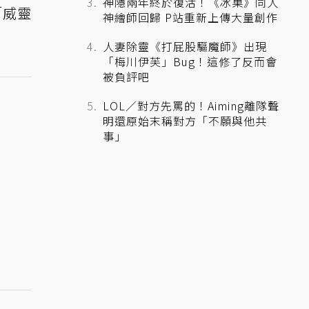
神隱兩年終於復活！《冰菓》同人
「威靈
神繪師回歸 P站重新上傳大量創作
人妻除靈《打屁股驅魔師》出現
「梅川伊芙」Bug！這修了反而會
被負評吧
LOL／對方先罵的！Aiming離隊聲
明還原始末稱對方「不願與他共
事」