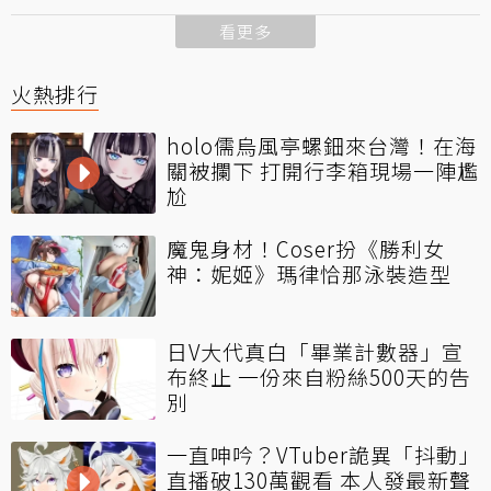
看更多
火熱排行
holo儒烏風亭螺鈿來台灣！在海
關被攔下 打開行李箱現場一陣尷
尬
魔鬼身材！Coser扮《勝利女
神：妮姬》瑪律恰那泳裝造型
日V大代真白「畢業計數器」宣
布終止 一份來自粉絲500天的告
別
一直呻吟？VTuber詭異「抖動」
直播破130萬觀看 本人發最新聲