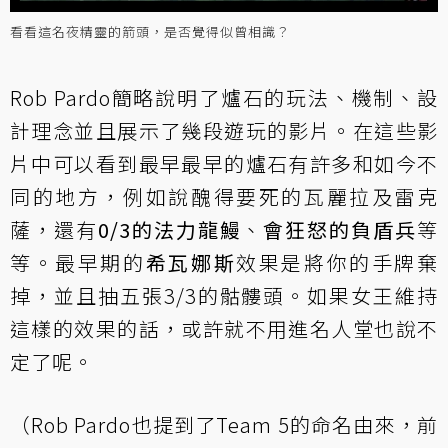
看看這名夜精靈的箭頭，是否覺得似曾相識？
Rob Pardo簡略說明了爐石的玩法、機制、設
計理念並且展示了幾段遊玩的影片。在這些影
片中可以看到最早最早的爐石有許多和如今不
同的地方，例如說醜得要死的瓦麗拉及雷克
薩，還有
0/3的法力龍鰻
、
會狂怒的負盾兵
等
等。最早期的
希瓦娜斯
效果是將你的手牌棄
掉，並且抽五張3/3的骷髏頭。如果女王維持
這樣的效果的話，或許就不用進名人堂也說不
定了呢。
（Rob Pardo也提到了Team 5的命名由來，前