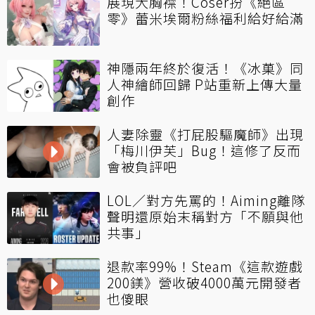
展現大胸襟！Coser扮《絕區
零》蕾米埃爾粉絲福利給好給滿
神隱兩年終於復活！《冰菓》同
人神繪師回歸 P站重新上傳大量
創作
人妻除靈《打屁股驅魔師》出現
「梅川伊芙」Bug！這修了反而
會被負評吧
LOL／對方先罵的！Aiming離隊
聲明還原始末稱對方「不願與他
共事」
退款率99%！Steam《這款遊戲
200鎂》營收破4000萬元開發者
也傻眼