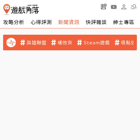
攻略分析
心得評測
新聞資訊
快評雜談
紳士專區
英雄聯盟
橘攸奈
Steam遊戲
吸點迷