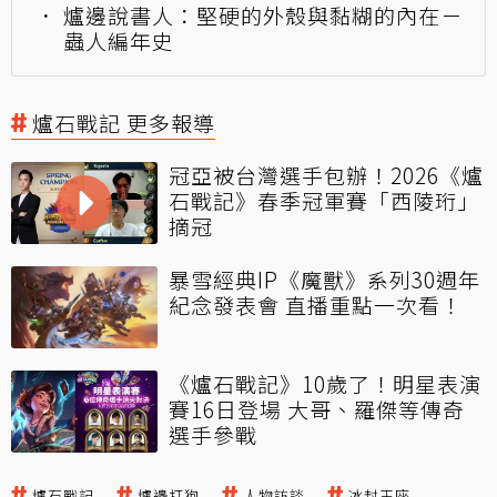
爐邊說書人：堅硬的外殼與黏糊的內在－
蟲人編年史
爐石戰記 更多報導
冠亞被台灣選手包辦！2026《爐
石戰記》春季冠軍賽「西陵珩」
摘冠
暴雪經典IP《魔獸》系列30週年
紀念發表會 直播重點一次看！
《爐石戰記》10歲了！明星表演
賽16日登場 大哥、羅傑等傳奇
選手參戰
爐石戰記
爐邊打狗
人物訪談
冰封王座