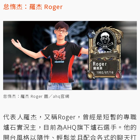
怠惰杰：
羅杰 Roger
怠惰杰：羅杰 Roger 圖／ahq官網
代表人羅杰，又稱Roger，曾經是短暫的專職
爐石實況主，目前為AHQ旗下爐石選手。他的
開台風格以隨性、輕鬆並且配合各式的聊天打