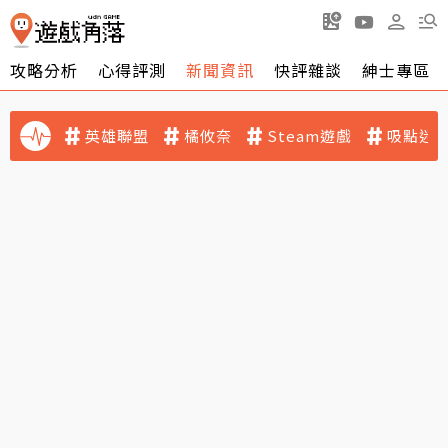
攻略分析
心得評測
新聞資訊
快評雜談
紳士專區
英雄聯盟
橘攸奈
Steam遊戲
吸點迷