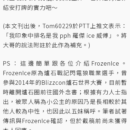
紹安打牌的實力吧～
(本文刊出後，
Tom60229於PTT上推文表示：
「我印象中排名是我 pph 羅傑 ice 威傅」
。將
大哥的說法附註於此作為補充。)
PS：這邊簡單跟各位介紹FrozenIce。
FrozenIce原為爐石戰記閃電狼職業選手，曾
參與2014年的Blizzcon爐石世界大賽，目前暫
時離開爐石圈前往國外念書；根據有力人士指
出，被眾人稱為小公主的原因乃是長相較於其
他人較為中性，也因此以五妹稱呼。筆者試著
傳訊與FrozenIce確認，但於截稿前尚未獲得