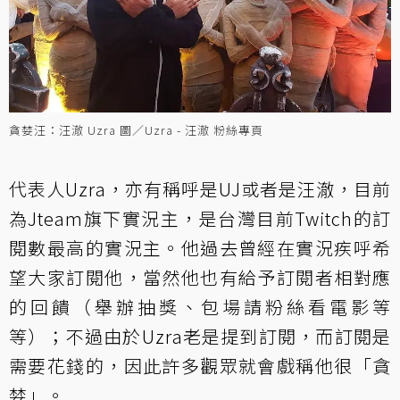
貪婪汪：汪澈 Uzra 圖／Uzra - 汪澈 粉絲專頁
代表人Uzra，亦有稱呼是UJ或者是汪澈，目前
為Jteam旗下實況主，是台灣目前Twitch的訂
閱數最高的實況主。他過去曾經在實況疾呼希
望大家訂閱他，當然他也有給予訂閱者相對應
的回饋（舉辦抽獎、包場請粉絲看電影等
等）；不過由於Uzra老是提到訂閱，而訂閱是
需要花錢的，因此許多觀眾就會戲稱他很「貪
婪」。