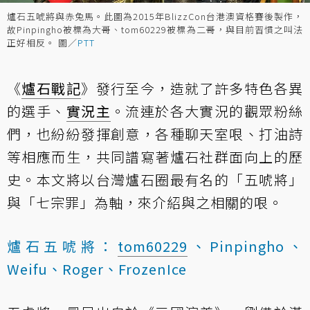
爐石五唬將與赤兔馬。此圖為2015年BlizzCon台港澳資格賽後製作，
故Pinpingho被標為大哥、tom60229被標為二哥，與目前習慣之叫法
正好相反。 圖／
PTT
《
爐石戰記
》發行至今，造就了許多特色各異
的選手、
實況主
。流連於各大實況的觀眾粉絲
們，也紛紛發揮創意，各種聊天室哏、打油詩
等相應而生，共同譜寫著爐石社群面向上的歷
史。本文將以台灣爐石圈最有名的「五唬將」
與「七宗罪」為軸，來介紹與之相關的哏。
爐石五唬將：
tom60229
、Pinpingho、
Weifu、Roger、FrozenIce