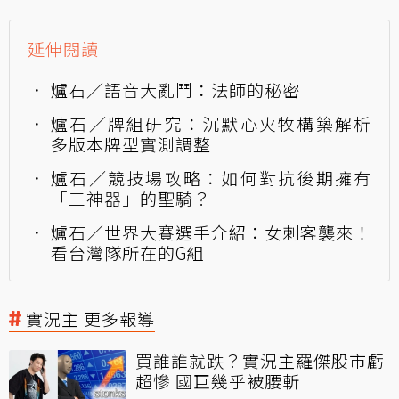
延伸閱讀
爐石／語音大亂鬥：法師的秘密
爐石／牌組研究：沉默心火牧構築解析
多版本牌型實測調整
爐石／競技場攻略：如何對抗後期擁有
「三神器」的聖騎？
爐石／世界大賽選手介紹：女刺客襲來！
看台灣隊所在的G組
實況主 更多報導
買誰誰就跌？實況主羅傑股市虧
超慘 國巨幾乎被腰斬