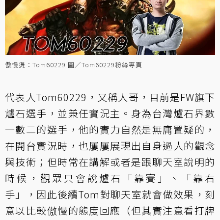
傲慢燙：Tom60229 圖／Tom60229粉絲專頁
代表人Tom60229，又稱大哥，目前是FW旗下
爐石選手，並兼任實況主。身為台灣爐石界數
一數二的選手，他的實力自然是無庸置疑的，
在開台實況時，也屢屢展現出自身過人的觀念
與技術；但時常在講解或者是跟聊天室說明的
時候，觀眾只會說爐石「靠賽」、「靠右
手」，因此後續Tom對聊天室就會做效果，刻
意以比較傲慢的態度回應（但其實注意看打牌