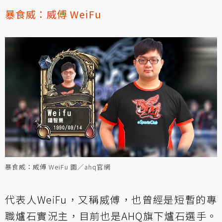
暴食威：
威傅 WeiFu
暴食威：威傅 WeiFu 圖／ahq官網
代表人WeiFu，又稱威傅，也曾經是短暫的專
職爐石實況主，目前也是AHQ旗下爐石選手。