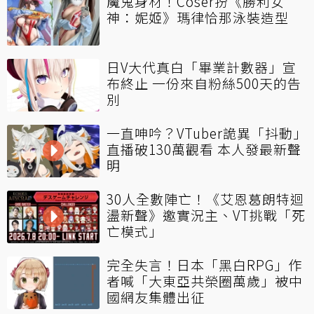
魔鬼身材！Coser扮《勝利女
神：妮姬》瑪律恰那泳裝造型
日V大代真白「畢業計數器」宣
布終止 一份來自粉絲500天的告
別
一直呻吟？VTuber詭異「抖動」
直播破130萬觀看 本人發最新聲
明
30人全數陣亡！《艾恩葛朗特迴
盪新聲》邀實況主、VT挑戰「死
亡模式」
完全失言！日本「黑白RPG」作
者喊「大東亞共榮圈萬歲」被中
國網友集體出征