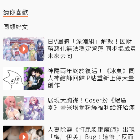
猜你喜歡
同類好文
日V團體「深淵組」解散！因財
務惡化無法穩定營運 同步揭成員
未來去向
神隱兩年終於復活！《冰菓》同
人神繪師回歸 P站重新上傳大量
創作
展現大胸襟！Coser扮《絕區
零》蕾米埃爾粉絲福利給好給滿
人妻除靈《打屁股驅魔師》出現
「梅川伊芙」Bug！這修了反而