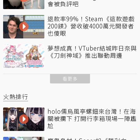
會被負評吧
退款率99%！Steam《這款遊戲
200鎂》營收破4000萬元開發者
也傻眼
夢想成真！VTuber結城昨日奈與
《刀劍神域》推出聯動周邊
看更多
火熱排行
holo儒烏風亭螺鈿來台灣！在海
關被攔下 打開行李箱現場一陣尷
尬