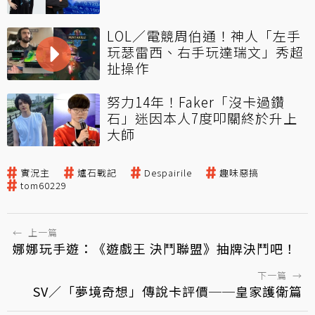
LOL／電競周伯通！神人「左手
玩瑟雷西、右手玩達瑞文」秀超
扯操作
努力14年！Faker「沒卡過鑽
石」迷因本人7度叩關終於升上
大師
實況主
爐石戰記
Despairile
趣味惡搞
tom60229
←
上一篇
娜娜玩手遊：《遊戲王 決鬥聯盟》抽牌決鬥吧！
下一篇
→
SV／「夢境奇想」傳說卡評價──皇家護衛篇