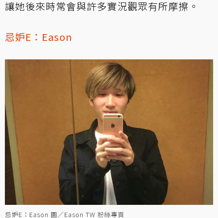
讓她後來時常會與許多實況觀眾有所摩擦。
忌妒E：
Eason
忌妒E：Eason 圖／Eason TW 粉絲專頁