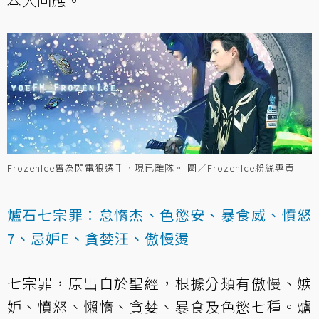
本人回應。
FrozenIce曾為閃電狼選手，現已離隊。 圖／FrozenIce粉絲專頁
爐石七宗罪：怠惰杰、色慾安、暴食威、憤怒
7、忌妒E、貪婪汪、傲慢燙
七宗罪，原出自於聖經，根據分類有傲慢、嫉
妒、憤怒、懶惰、貪婪、暴食及色慾七種。爐