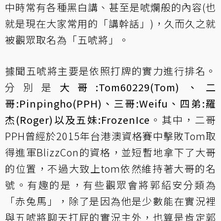
中時常有各種黑白講、甚至是唬爛般的內容(也
就是現在大家常用的「講幹話」)，久而久之就
被觀眾取名為「五唬將」。
據聞五唬將主要是依照打牌的實力進行排名。
分別是
大哥:Tom60229(Tom)、二
哥:Pinpingho(PPH)、三哥:Weifu、四弟:羅
杰(Roger)以及五妹:FrozenIce
。其中，二哥
PPH曾經於2015年台港澳資格賽中擊敗Tom取
得進軍BlizzCon的資格，並短暫地拿下了大哥
的位置，不過大致上tom依然維持著大哥的名
號。有趣的是，有些觀眾會將郭紹安分類為
「赤兔馬」，除了是因為他是少數能在實況裡
與五唬將聊天打屁的實況主外，也算是肯定郭