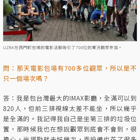
UZRA在西門町包場的電影活動吸引了700位的實況觀眾參加。
問：那天電影包場有700多位觀眾，所以是不
只一個場次嗎？
答：我是包台灣最大的IMAX影廳，全滿可以到
820人，但前三排視線太差不能坐，所以幾乎
是全滿的。我記得我自己是坐第三排的垃圾位
置，那時候我也在想說觀眾到底會不會到，很
擔心，光場勘就去好幾次，弄設備也花了很多