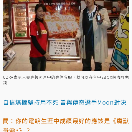
UZRA表示只要穿著照片中的這件隊服，就可以在台中EBOX網咖打免
錢！
自信爆棚堅持用不死 曾與傳奇選手Moon對決
問：你的電競生涯中成績最好的應該是《魔獸
爭霸3》？