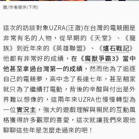
圖/作者提供(下同)
這次的訪談對象UZRA(汪澈)在台灣的電競圈是
非常有名的人物，從早期的《天堂》、《龍
族》到近年來的《英雄聯盟》、《
爐石戰記
》
他都有非常好的成績，
在《
魔獸爭霸
3》當中
他甚至拿過台灣第一的成績
，然而他為了追逐
自己的電競夢，高中念了長達七年，甚至翹家
就只為了繼續打電動，背後的辛酸與付出是外
界難以想像的，這兩年來UZRA也慢慢轉型為
一位
實況主
，強大的遊戲理解與親民的互動風
格獲得許多觀眾的喜愛，這次就讓我們來跟他
聊聊這些年是怎麼走過來的吧！