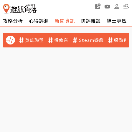
攻略分析
心得評測
新聞資訊
快評雜談
紳士專區
英雄聯盟
橘攸奈
Steam遊戲
吸點迷