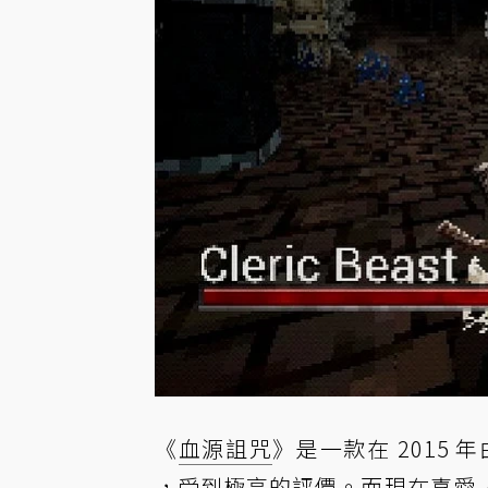
《
血源詛咒
》是一款在 2015 年由 
，受到極高的評價。而現在喜愛