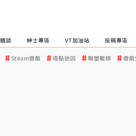
雜談
紳士專區
VT加油站
投稿專區
Steam遊戲
吸點迷因
聯盟戰棋
遊戲