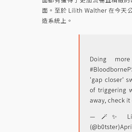
面。至於 Lilith Walth
造系統上。
Doing more
#BloodborneP
'gap closer' 
of triggering 
away, check it
— 🪄✨ Lily
(@b0tster)
Apri