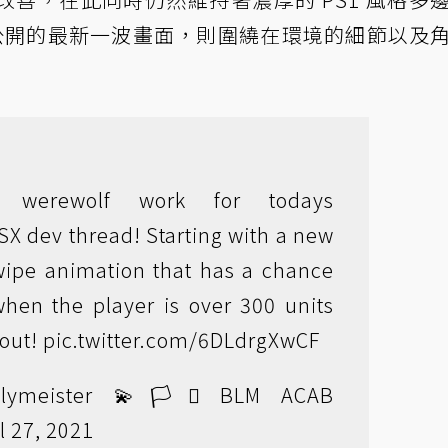
er 在今天公開的最新一波畫面，則圍繞在環境的細節以及
 werewolf work for todays
SX
dev thread! Starting with a new
swipe animation that has a chance
when the player is over 300 units
 out!
pic.twitter.com/6DLdrgXwCF
meister 💫🏳️‍⚧️ BLM ACAB
l 27, 2021