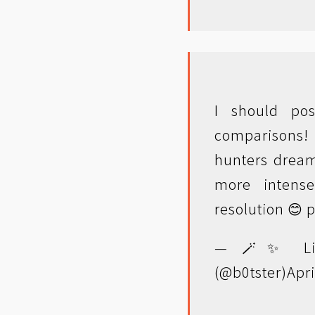
I should p
comparisons! 
hunters dream
more intens
resolution 😊
p
— 🪄✨ Lily
(@b0tster)
Apri