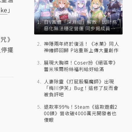
ke
」
日V團體「深淵組」解散！因財務
惡化無法穩定營運 同步揭成員未
來去向
詛咒》
神隱兩年終於復活！《冰菓》同人
入停擺
神繪師回歸 P站重新上傳大量創作
展現大胸襟！Coser扮《絕區零》
蕾米埃爾粉絲福利給好給滿
人妻除靈《打屁股驅魔師》出現
「梅川伊芙」Bug！這修了反而會
被負評吧
退款率99%！Steam《這款遊戲2
00鎂》營收破4000萬元開發者也
傻眼