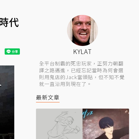
到時代
KYLAT
全平台制霸的死忠玩家，正努力朝翻
譯之路邁進，已經忘記當時為何會選
則用鬼店的Jack當頭貼，但不知不覺
就一直沿用到現在了。
最新文章