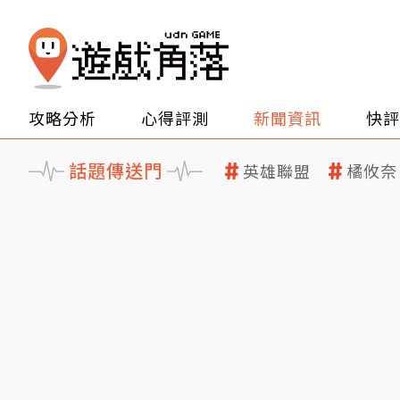
攻略分析
心得評測
新聞資訊
快評
話題傳送門
英雄聯盟
橘攸奈