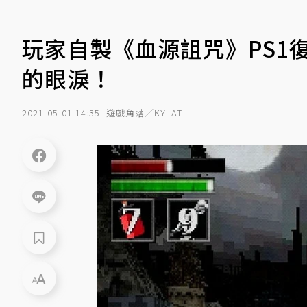
玩家自製《血源詛咒》PS1
的眼淚！
2021-05-01 14:35
遊戲角落／KYLAT