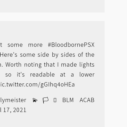
ost some more
#BloodbornePSX
Here's some side by sides of the
. Worth noting that I made lights
e so it's readable at a lower
ic.twitter.com/gGIhq4oHEa
meister 💫🏳️‍⚧️ BLM ACAB
l 17, 2021