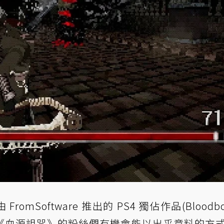
FromSoftware 推出的 PS4 獨佔作品(Bloodbo
《血源詛咒》的粉絲們有機會能以出乎意料的方