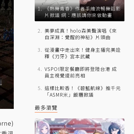
《熱舞青春》作者手繪流暢舞蹈影
片掀議 網：應該請你來做動畫
美夢成真！holo森美聲演唱《來
自深淵：覺醒的神秘》片頭曲
從漫畫中走出來！健身主播完美詮
釋《刃牙》宮本武藏
VSPO!限定餐廳即將登陸台港 成
員主視覺提前亮相
這樣比較香！《碧藍航線》推千元
「ASMR米」飯糰掀議
最多瀏覽
rne)
式重溫