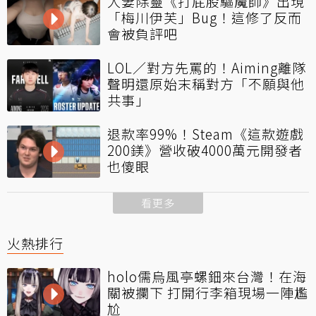
人妻除靈《打屁股驅魔師》出現
「梅川伊芙」Bug！這修了反而
會被負評吧
LOL／對方先罵的！Aiming離隊
聲明還原始末稱對方「不願與他
共事」
退款率99%！Steam《這款遊戲
200鎂》營收破4000萬元開發者
也傻眼
看更多
火熱排行
holo儒烏風亭螺鈿來台灣！在海
關被攔下 打開行李箱現場一陣尷
尬