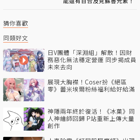
能還有百合及克蘇魯元素！
猜你喜歡
同類好文
日V團體「深淵組」解散！因財
務惡化無法穩定營運 同步揭成員
未來去向
展現大胸襟！Coser扮《絕區
零》蕾米埃爾粉絲福利給好給滿
神隱兩年終於復活！《冰菓》同
人神繪師回歸 P站重新上傳大量
創作