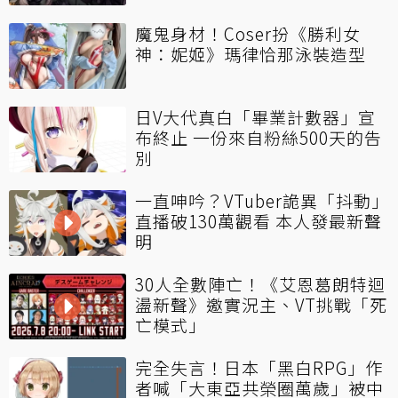
魔鬼身材！Coser扮《勝利女
神：妮姬》瑪律恰那泳裝造型
日V大代真白「畢業計數器」宣
布終止 一份來自粉絲500天的告
別
一直呻吟？VTuber詭異「抖動」
直播破130萬觀看 本人發最新聲
明
30人全數陣亡！《艾恩葛朗特迴
盪新聲》邀實況主、VT挑戰「死
亡模式」
完全失言！日本「黑白RPG」作
者喊「大東亞共榮圈萬歲」被中