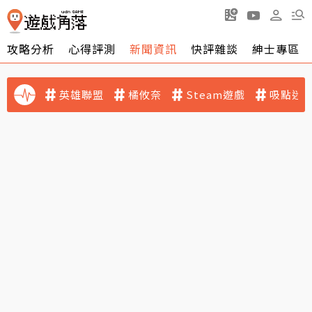
攻略分析
心得評測
新聞資訊
快評雜談
紳士專區
英雄聯盟
橘攸奈
Steam遊戲
吸點迷