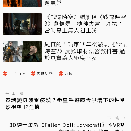
遲異常
《戰慄時空》編劇稱《戰慄時空
3》劇情是「精神失常」產物：
當時島上無人阻止我
屍真的！玩家18年後發現《戰慄
時空2》屍照取材法醫教科書 過
於真實讓人極度不安
Half-Life
戰慄時空
Valve
←
上一篇
泰瑞變身襲臀癡漢？拳皇手遊廣告爭議下的性別
歧視與 IP危機
下一篇
→
3D紳士遊戲《Fallen Doll: Lovecraft》附VR功