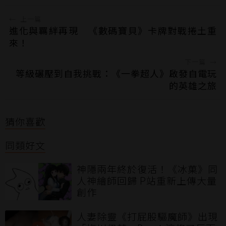
←
上一篇
進化與羈絆再現 《數碼寶貝》卡牌對戰捲土重
來！
下一篇
→
等級碾壓到自我挑戰：《一拳超人》啟發自電玩
的英雄之旅
猜你喜歡
同類好文
神隱兩年終於復活！《冰菓》同
人神繪師回歸 P站重新上傳大量
創作
人妻除靈《打屁股驅魔師》出現