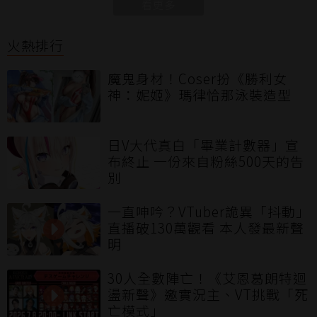
看更多
火熱排行
魔鬼身材！Coser扮《勝利女
神：妮姬》瑪律恰那泳裝造型
日V大代真白「畢業計數器」宣
布終止 一份來自粉絲500天的告
別
一直呻吟？VTuber詭異「抖動」
直播破130萬觀看 本人發最新聲
明
30人全數陣亡！《艾恩葛朗特迴
盪新聲》邀實況主、VT挑戰「死
亡模式」