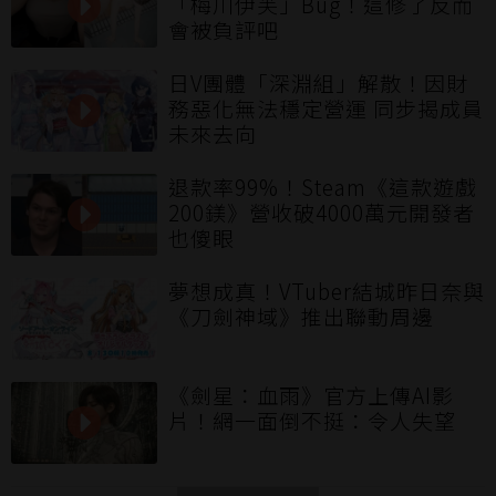
「梅川伊芙」Bug！這修了反而
會被負評吧
日V團體「深淵組」解散！因財
務惡化無法穩定營運 同步揭成員
未來去向
退款率99%！Steam《這款遊戲
200鎂》營收破4000萬元開發者
也傻眼
夢想成真！VTuber結城昨日奈與
《刀劍神域》推出聯動周邊
《劍星：血雨》官方上傳AI影
片！網一面倒不挺：令人失望