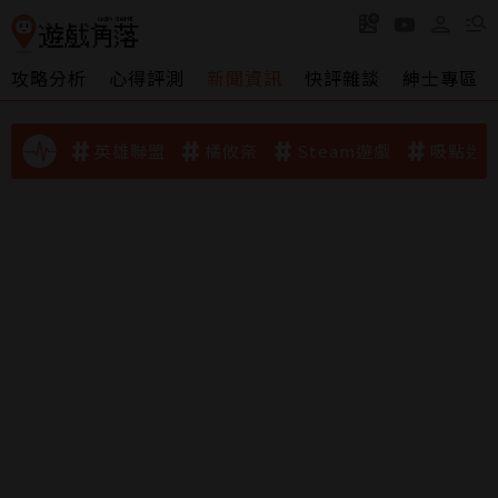
攻略分析
心得評測
新聞資訊
快評雜談
紳士專區
英雄聯盟
橘攸奈
Steam遊戲
吸點迷