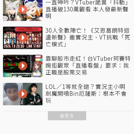
一直呻吟？VTuber詭異「抖動」
直播破130萬觀看 本人發最新聲
明
30人全數陣亡！《艾恩葛朗特迴
盪新聲》邀實況主、VT挑戰「死
亡模式」
靠聊股市走紅！台VTuber珂賽特
婉拒觀眾「直播看盤」要求：我
正職是股票交易
LOL／1等就全錯？實況主小明
劍魔開噴Bin厄薩斯：根本不會
玩
看更多