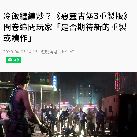
冷飯繼續炒？《惡靈古堡3重製版》
問卷追問玩家「是否期待新的重製
或續作」
2020-04-07 14:15
遊戲角落／KYLAT