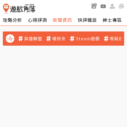
攻略分析
心得評測
新聞資訊
快評雜談
紳士專區
英雄聯盟
橘攸奈
Steam遊戲
吸點迷