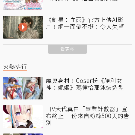
《劍星：血雨》官方上傳AI影
片！網一面倒不挺：令人失望
看更多
火熱排行
魔鬼身材！Coser扮《勝利女
神：妮姬》瑪律恰那泳裝造型
日V大代真白「畢業計數器」宣
布終止 一份來自粉絲500天的告
別