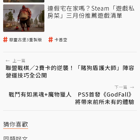
連假宅在家嗎？Steam「遊戲私
房菜」三月份推薦遊戲清單
惡靈古堡3重製版
卡普空
←
上一篇
聯盟戰棋／2費卡的逆襲！「賭狗盾護大師」陣容
營運技巧全公開
下一篇
→
戰鬥有如黑魂+魔物獵人 PS5首發《GodFall》
將帶來前所未有的體驗
猜你喜歡
同類好文