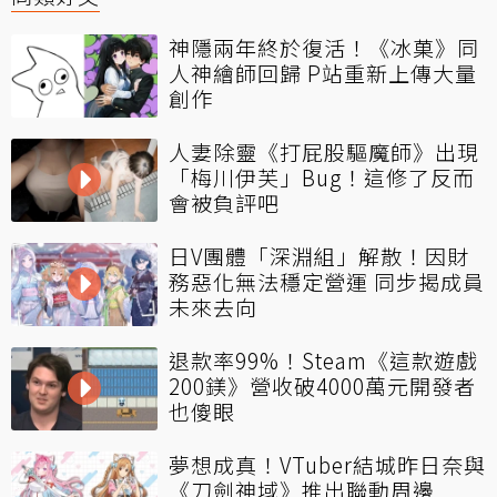
神隱兩年終於復活！《冰菓》同
人神繪師回歸 P站重新上傳大量
創作
人妻除靈《打屁股驅魔師》出現
「梅川伊芙」Bug！這修了反而
會被負評吧
日V團體「深淵組」解散！因財
務惡化無法穩定營運 同步揭成員
未來去向
退款率99%！Steam《這款遊戲
200鎂》營收破4000萬元開發者
也傻眼
夢想成真！VTuber結城昨日奈與
《刀劍神域》推出聯動周邊