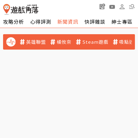
攻略分析
心得評測
新聞資訊
快評雜談
紳士專區
英雄聯盟
橘攸奈
Steam遊戲
吸點迷