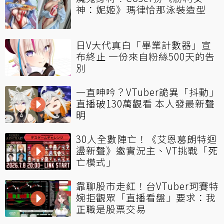
神：妮姬》瑪律恰那泳裝造型
日V大代真白「畢業計數器」宣
布終止 一份來自粉絲500天的告
別
一直呻吟？VTuber詭異「抖動」
直播破130萬觀看 本人發最新聲
明
30人全數陣亡！《艾恩葛朗特迴
盪新聲》邀實況主、VT挑戰「死
亡模式」
靠聊股市走紅！台VTuber珂賽特
婉拒觀眾「直播看盤」要求：我
正職是股票交易