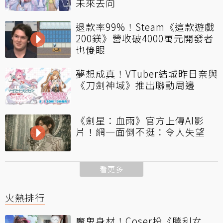
未來去向
退款率99%！Steam《這款遊戲
200鎂》營收破4000萬元開發者
也傻眼
夢想成真！VTuber結城昨日奈與
《刀劍神域》推出聯動周邊
《劍星：血雨》官方上傳AI影
片！網一面倒不挺：令人失望
看更多
火熱排行
魔鬼身材！Coser扮《勝利女