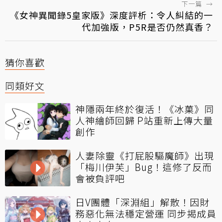
下一篇
→
《女神異聞錄5皇家版》深度評析：令人糾結的一
代加強版，P5R是否仍然真香？
猜你喜歡
同類好文
神隱兩年終於復活！《冰菓》同
人神繪師回歸 P站重新上傳大量
創作
人妻除靈《打屁股驅魔師》出現
「梅川伊芙」Bug！這修了反而
會被負評吧
日V團體「深淵組」解散！因財
務惡化無法穩定營運 同步揭成員