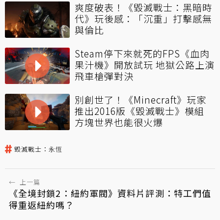
爽度破表！《毀滅戰士：黑暗時
代》玩後感：「沉重」打擊感無
與倫比
Steam停下來就死的FPS《血肉
果汁機》開放試玩 地獄公路上演
飛車槍彈對決
別創世了！《Minecraft》玩家
推出2016版《毀滅戰士》模組
方塊世界也能很火爆
毀滅戰士：永恆
←
上一篇
《全境封鎖2：紐約軍閥》資料片評測：特工們值
得重返紐約嗎？