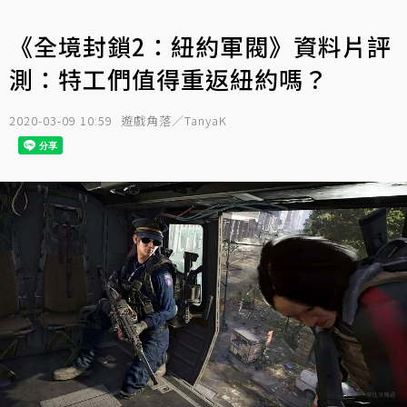
《全境封鎖2：紐約軍閥》資料片評
測：特工們值得重返紐約嗎？
2020-03-09 10:59
遊戲角落／TanyaK