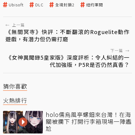
Ubisoft
DLC
全境封鎖2
紐約軍閥
←
上一篇
《無間冥寺》快評：不斷翻滾的Roguelite動作
遊戲，有潛力但仍需打磨
下一篇
→
《女神異聞錄5皇家版》深度評析：令人糾結的一
代加強版，P5R是否仍然真香？
猜你喜歡
火熱排行
holo儒烏風亭螺鈿來台灣！在海
關被攔下 打開行李箱現場一陣尷
尬