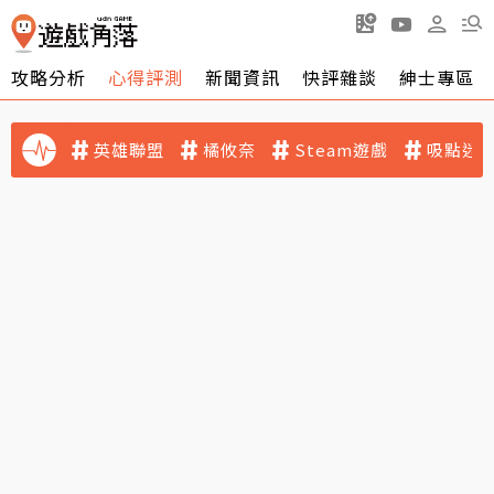
攻略分析
心得評測
新聞資訊
快評雜談
紳士專區
英雄聯盟
橘攸奈
Steam遊戲
吸點迷