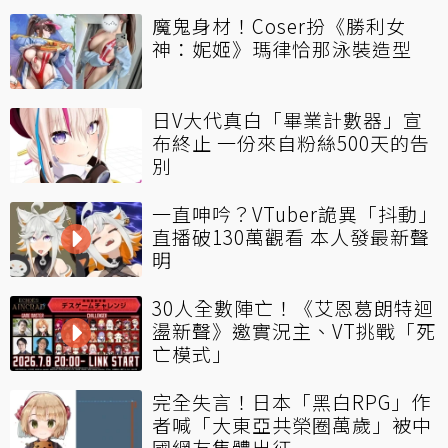
魔鬼身材！Coser扮《勝利女
神：妮姬》瑪律恰那泳裝造型
日V大代真白「畢業計數器」宣
布終止 一份來自粉絲500天的告
別
一直呻吟？VTuber詭異「抖動」
直播破130萬觀看 本人發最新聲
明
30人全數陣亡！《艾恩葛朗特迴
盪新聲》邀實況主、VT挑戰「死
亡模式」
完全失言！日本「黑白RPG」作
者喊「大東亞共榮圈萬歲」被中
國網友集體出征