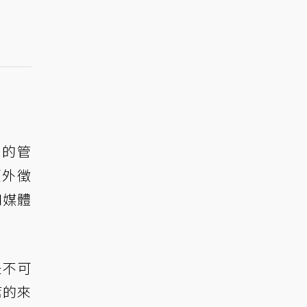
」的管
額外徵
和媒體
。
是不可
席的來