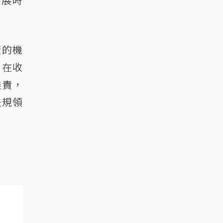
廠的機
；在收
盡責，
法規領