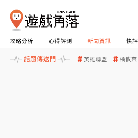
攻略分析
心得評測
新聞資訊
快評
話題傳送門
英雄聯盟
橘攸奈