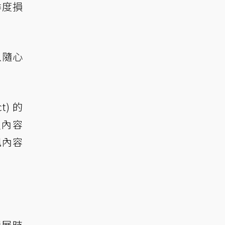
季度損
以隨心
) 的
良內容
訊內容
發展時