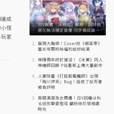
們達成
日V團體「深淵組」解散！因財務
的小怪
惡化無法穩定營運 同步揭成員未
來去向
導玩家
展現大胸襟！Coser扮《絕區零》
蕾米埃爾粉絲福利給好給滿
神隱兩年終於復活！《冰菓》同人
神繪師回歸 P站重新上傳大量創作
人妻除靈《打屁股驅魔師》出現
「梅川伊芙」Bug！這修了反而會
被負評吧
房間滿是孫女周邊！日V因幡はね
る送別摯愛祖母 籲粉絲珍惜相處
時光