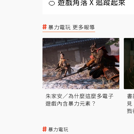
🍊 遊戲角落 X 追蹤起來
暴力電玩 更多報導
朱家安／為什麼這麼多電子
書
遊戲內含暴力元素？
見
戮
暴力電玩