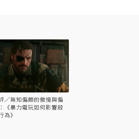
評／無知偏頗的傲慢與偏
：《暴力電玩如何影響殺
行為》