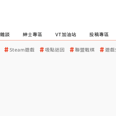
雜談
紳士專區
VT加油站
投稿專區
Steam遊戲
吸點迷因
聯盟戰棋
遊戲