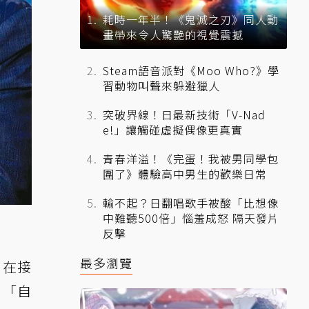
耗時一年半！《鬼滅之刃》同人動
畫帶來令人驚艷的視覺震撼
Steam語音派對《Moo Who?》學
習動物叫聲來躲避獵人
突破界線！日最新技術「V-Nad
e!」讓觸碰虛擬偶像更真實
青春洋溢！《完蛋！我被男同學包
圍了》體驗高中男生的歡樂日常
輸不起？日翻唱歌手被酸「比想像
中難聽500倍」惱羞成怒 隔天發片
反擊
最多瀏覽
。在
接
、「自