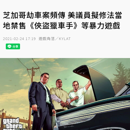
芝加哥劫車案頻傳 美議員擬修法當
地禁售《俠盜獵車手》等暴力遊戲
2021-02-24 17:19
遊戲角落／KYLAT