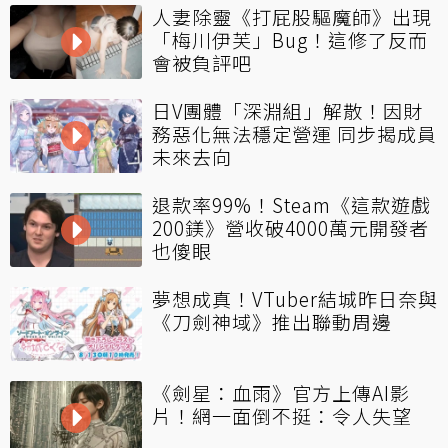
人妻除靈《打屁股驅魔師》出現
「梅川伊芙」Bug！這修了反而
會被負評吧
日V團體「深淵組」解散！因財
務惡化無法穩定營運 同步揭成員
未來去向
退款率99%！Steam《這款遊戲
200鎂》營收破4000萬元開發者
也傻眼
夢想成真！VTuber結城昨日奈與
《刀劍神域》推出聯動周邊
《劍星：血雨》官方上傳AI影
片！網一面倒不挺：令人失望