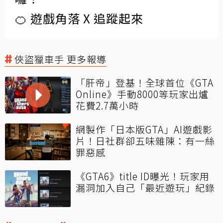
🍊 遊戲角落 X 追蹤起來
俠盜獵車手 更多報導
「肝帝」登基！全球首位《GTA
Online》手動8000等玩家出爐
花費2.7萬小時
網製作「日本版GTA」AI遊戲影
片！日社群卻五味雜陳：有一絲
罪惡感
《GTA6》title ID曝光！玩家用
漏洞加入自己「最近遊玩」紀錄