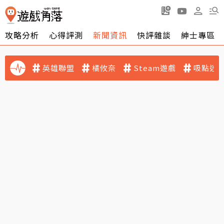
攻略分析
心得評測
新聞資訊
快評雜談
紳士專區
英雄聯盟
橘攸奈
Steam遊戲
吸點迷