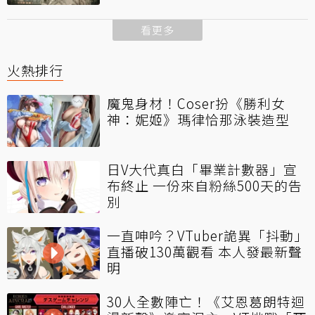
看更多
火熱排行
魔鬼身材！Coser扮《勝利女
神：妮姬》瑪律恰那泳裝造型
日V大代真白「畢業計數器」宣
布終止 一份來自粉絲500天的告
別
一直呻吟？VTuber詭異「抖動」
直播破130萬觀看 本人發最新聲
明
30人全數陣亡！《艾恩葛朗特迴