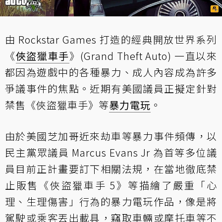
由 Rockstar Games 打造的經典開放世界系列
《
俠盜獵車手
》(Grand Theft Auto) 一直以來
都因為遊戲中的各種暴力、成人內容成為許多
爭議事件的焦點。近期有美國議員正擬定針對
禁售《俠盜獵車手》等
暴力電玩
。
由於美國芝加哥近來劫車等暴力事件頻傳，以
民主黨眾議員 Marcus Evans Jr 為首等多位議
員目前正計畫要訂下相關法規，在當地徹底禁
止販售《俠盜獵車手 5》等描繪了嚴重「心
理、生理傷害」行為的暴力電玩作品，像是將
駕駛或乘客丟出載具，竊取車輛或摩托車等不