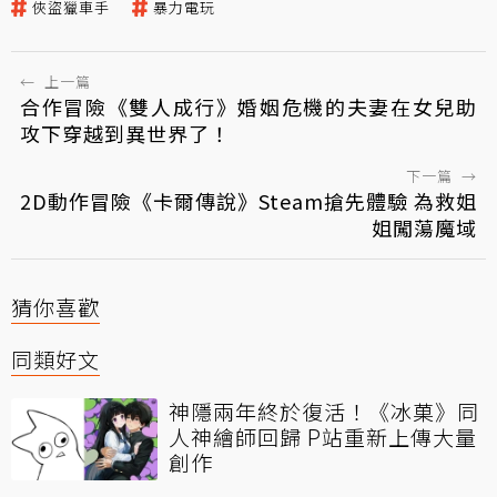
俠盜獵車手
暴力電玩
←
上一篇
合作冒險《雙人成行》婚姻危機的夫妻在女兒助
攻下穿越到異世界了！
下一篇
→
2D動作冒險《卡爾傳說》Steam搶先體驗 為救姐
姐闖蕩魔域
猜你喜歡
同類好文
神隱兩年終於復活！《冰菓》同
人神繪師回歸 P站重新上傳大量
創作