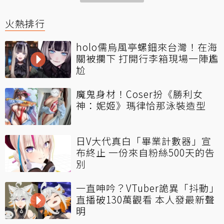
火熱排行
holo儒烏風亭螺鈿來台灣！在海
關被攔下 打開行李箱現場一陣尷
尬
魔鬼身材！Coser扮《勝利女
神：妮姬》瑪律恰那泳裝造型
日V大代真白「畢業計數器」宣
布終止 一份來自粉絲500天的告
別
一直呻吟？VTuber詭異「抖動」
直播破130萬觀看 本人發最新聲
明