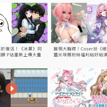
終於復活！《冰菓》同
展現大胸襟！Coser扮《
歸 P站重新上傳大量
蕾米埃爾粉絲福利給好給