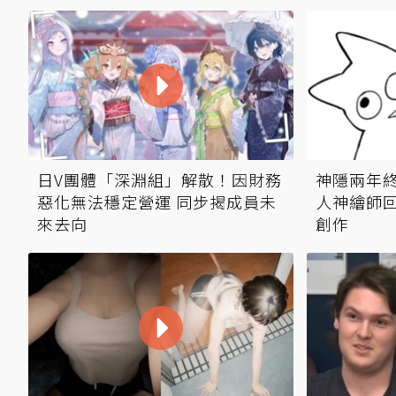
日V團體「深淵組」解散！因財務
神隱兩年
惡化無法穩定營運 同步揭成員未
人神繪師回
來去向
創作