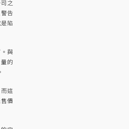
公司之
並警告
或是陷
了。與
大量的
。
，而這
機售價