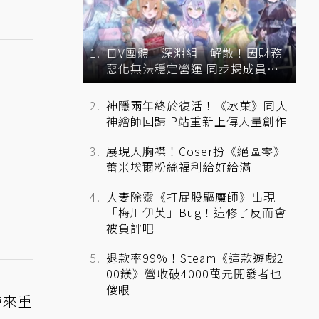
日V團體「深淵組」解散！因財務
惡化無法穩定營運 同步揭成員未
來去向
神隱兩年終於復活！《冰菓》同人
神繪師回歸 P站重新上傳大量創作
展現大胸襟！Coser扮《絕區零》
蕾米埃爾粉絲福利給好給滿
人妻除靈《打屁股驅魔師》出現
「梅川伊芙」Bug！這修了反而會
被負評吧
退款率99%！Steam《這款遊戲2
00鎂》營收破4000萬元開發者也
傻眼
帶來重