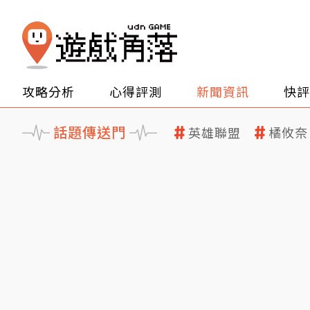
攻略分析
心得評測
新聞資訊
快評
話題傳送門
英雄聯盟
橘攸奈