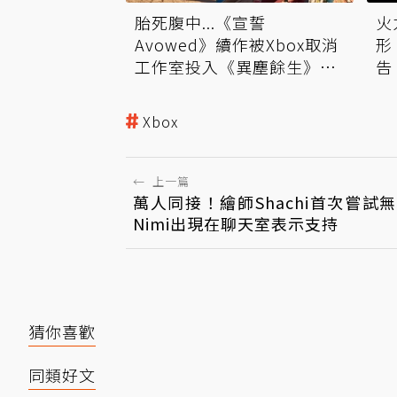
胎死腹中...《宣誓
火
Avowed》續作被Xbox取消
形
工作室投入《異塵餘生》系
告
列
Xbox
←
上一篇
萬人同接！繪師Shachi首次嘗試
Nimi出現在聊天室表示支持
猜你喜歡
同類好文