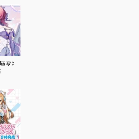
絕區零》
滿