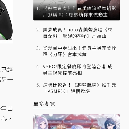
《熱舞青春》作者手繪流暢舞蹈影
片掀議 網：應該請你來做動畫
美夢成真！holo森美聲演唱《來
自深淵：覺醒的神秘》片頭曲
從漫畫中走出來！健身主播完美詮
釋《刃牙》宮本武藏
VSPO!限定餐廳即將登陸台港 成
表已經
員主視覺提前亮相
面臨另一
這樣比較香！《碧藍航線》推千元
「ASMR米」飯糰掀議
最多瀏覽
去年出
中心，