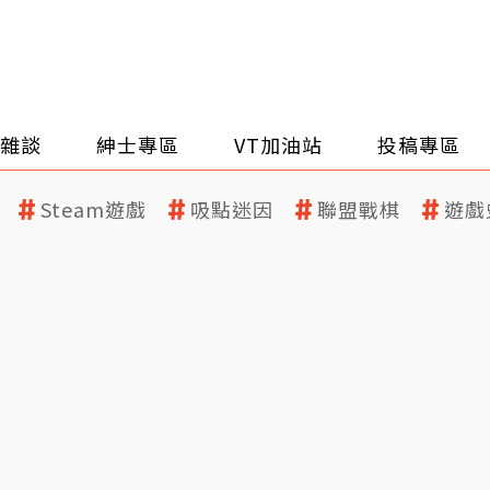
雜談
紳士專區
VT加油站
投稿專區
Steam遊戲
吸點迷因
聯盟戰棋
遊戲