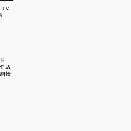
ine
惡
一篇
→
作 故
劇情