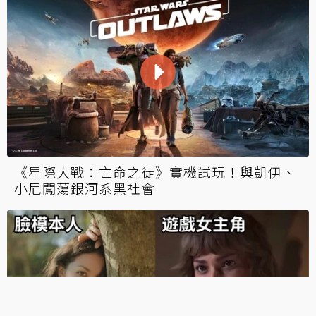
《星際大戰：亡命之徒》實機試玩！與凱伊、
小尼闖蕩銀河系黑社會