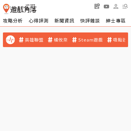
攻略分析
心得評測
新聞資訊
快評雜談
紳士專區
英雄聯盟
橘攸奈
Steam遊戲
吸點迷