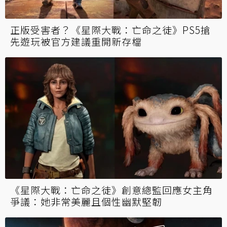
正版受害者？《星際大戰：亡命之徒》PS5搶
先遊玩被官方建議重開新存檔
《星際大戰：亡命之徒》創意總監回應女主角
爭議：她非常美麗且個性幽默堅韌