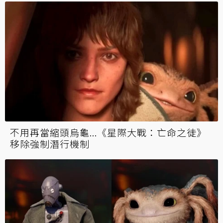
不用再當縮頭烏龜...《星際大戰：亡命之徒》
移除強制潛行機制