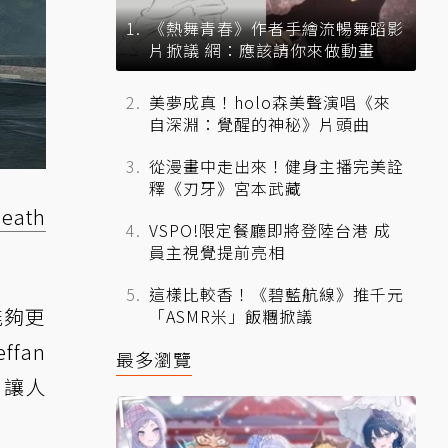
《熱舞青春》作者手繪流暢舞蹈影
片掀議 網：應該請你來做動畫
美夢成真！holo森美聲演唱《來
自深淵：覺醒的神秘》片頭曲
從漫畫中走出來！健身主播完美詮
釋《刃牙》宮本武藏
eath
VSPO!限定餐廳即將登陸台港 成
員主視覺提前亮相
這樣比較香！《碧藍航線》推千元
能夠更
「ASMR米」飯糰掀議
fan
最多瀏覽
》讓人