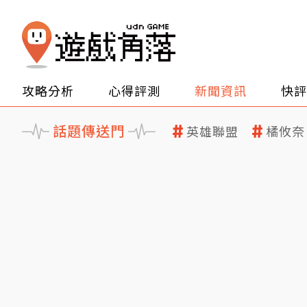
攻略分析
心得評測
新聞資訊
快評
話題傳送門
英雄聯盟
橘攸奈