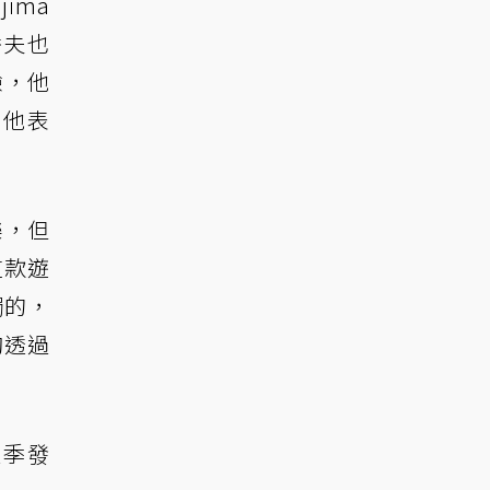
ima
秀夫也
驗，他
，他表
樂，但
這款遊
獨的，
夠透過
夏季發