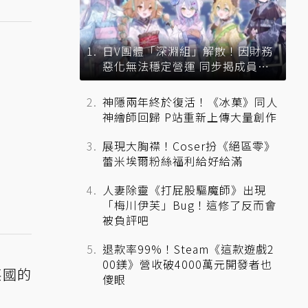
日V團體「深淵組」解散！因財務
惡化無法穩定營運 同步揭成員未
來去向
神隱兩年終於復活！《冰菓》同人
神繪師回歸 P站重新上傳大量創作
展現大胸襟！Coser扮《絕區零》
蕾米埃爾粉絲福利給好給滿
人妻除靈《打屁股驅魔師》出現
「梅川伊芙」Bug！這修了反而會
被負評吧
退款率99%！Steam《這款遊戲2
00鎂》營收破4000萬元開發者也
英國的
傻眼