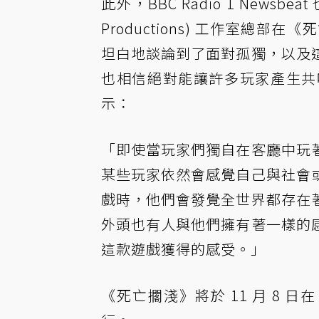
此外，BBC Radio 1 News
Productions) 工作室
坦白地談論到了面對孤獨，以及
也相信絕對能讓許多玩家產生共
示：
「即使當玩家們獨自在客廳中玩
某些玩家依然會感覺自己與社會
戲時，他們會發覺全世界都存在
外頭也有人與他們擁有著一樣的
這款遊戲獲得的感受。」
《死亡擱淺》將於 11 月 8 日