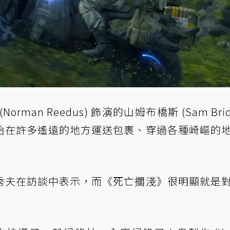
an Reedus) 飾演的山姆布橋斯 (Sam Brid
始在許多遙遠的地方運送包裹、穿過各種崎嶇的
秀夫在訪談中表示，而《死亡擱淺》很明顯就是