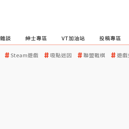
雜談
紳士專區
VT加油站
投稿專區
Steam遊戲
吸點迷因
聯盟戰棋
遊戲