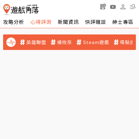
攻略分析
心得評測
新聞資訊
快評雜談
紳士專區
英雄聯盟
橘攸奈
Steam遊戲
吸點迷