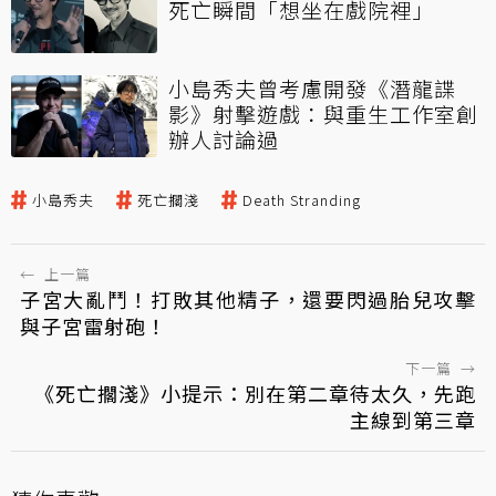
死亡瞬間「想坐在戲院裡」
小島秀夫曾考慮開發《潛龍諜
影》射擊遊戲：與重生工作室創
辦人討論過
小島秀夫
死亡擱淺
Death Stranding
←
上一篇
子宮大亂鬥！打敗其他精子，還要閃過胎兒攻擊
與子宮雷射砲！
下一篇
→
《死亡擱淺》小提示：別在第二章待太久，先跑
主線到第三章