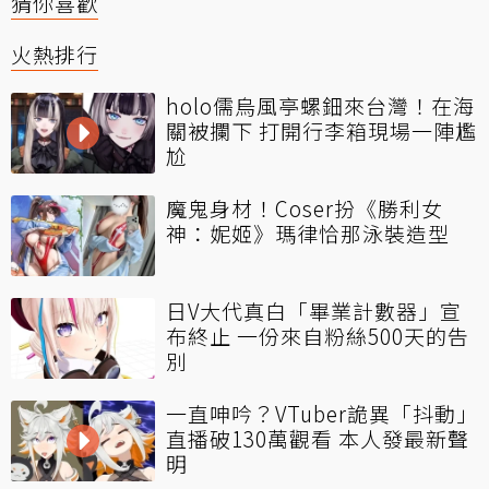
猜你喜歡
火熱排行
holo儒烏風亭螺鈿來台灣！在海
關被攔下 打開行李箱現場一陣尷
尬
魔鬼身材！Coser扮《勝利女
神：妮姬》瑪律恰那泳裝造型
日V大代真白「畢業計數器」宣
布終止 一份來自粉絲500天的告
別
一直呻吟？VTuber詭異「抖動」
直播破130萬觀看 本人發最新聲
明