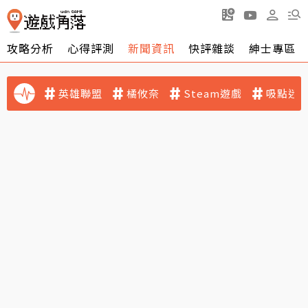
攻略分析
心得評測
新聞資訊
快評雜談
紳士專區
英雄聯盟
橘攸奈
Steam遊戲
吸點迷