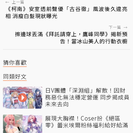
←
上一篇
《柯南》安室透前聲優「古谷徹」風波後久違亮
相 消瘦白髮現狀曝光
下一篇
→
擦邊球丟滿《拜託請穿上，鷹峰同學》揭新預
告！當冰山美人的行動衣櫥
猜你喜歡
同類好文
日V團體「深淵組」解散！因財
務惡化無法穩定營運 同步揭成員
未來去向
展現大胸襟！Coser扮《絕區
零》蕾米埃爾粉絲福利給好給滿