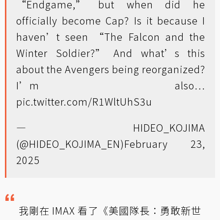
“Endgame,” but when did he
officially become Cap? Is it because I
haven’t seen “The Falcon and the
Winter Soldier?” And what’s this
about the Avengers being reorganized?
I’m also…
pic.twitter.com/R1WltUhS3u
— HIDEO_KOJIMA
(@HIDEO_KOJIMA_EN)
February 23,
2025
我剛在 IMAX 看了《美國隊長：勇敢新世