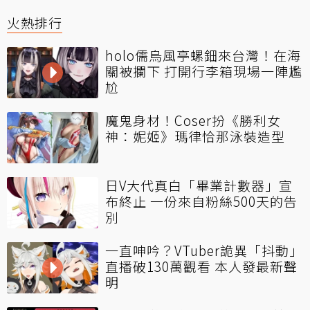
火熱排行
holo儒烏風亭螺鈿來台灣！在海
關被攔下 打開行李箱現場一陣尷
尬
魔鬼身材！Coser扮《勝利女
神：妮姬》瑪律恰那泳裝造型
日V大代真白「畢業計數器」宣
布終止 一份來自粉絲500天的告
別
一直呻吟？VTuber詭異「抖動」
直播破130萬觀看 本人發最新聲
明