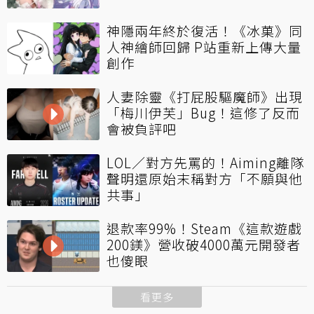
神隱兩年終於復活！《冰菓》同
人神繪師回歸 P站重新上傳大量
創作
人妻除靈《打屁股驅魔師》出現
「梅川伊芙」Bug！這修了反而
會被負評吧
LOL／對方先罵的！Aiming離隊
聲明還原始末稱對方「不願與他
共事」
退款率99%！Steam《這款遊戲
200鎂》營收破4000萬元開發者
也傻眼
看更多