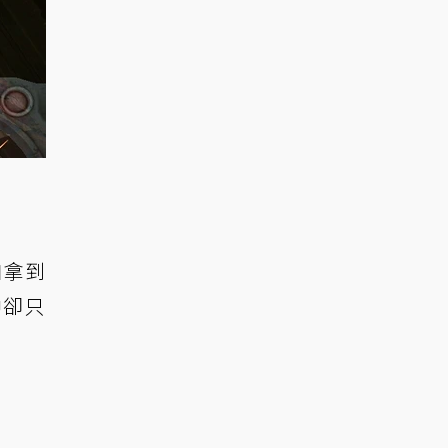
自拿到
中卻只