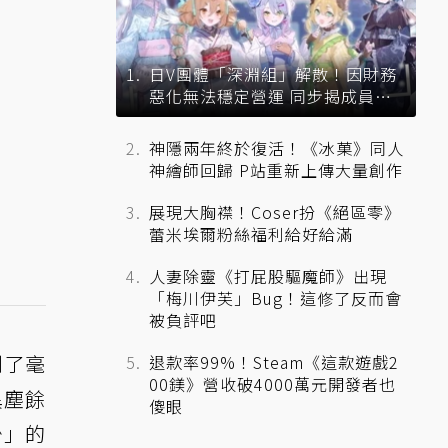
日V團體「深淵組」解散！因財務
惡化無法穩定營運 同步揭成員未
來去向
神隱兩年終於復活！《冰菓》同人
神繪師回歸 P站重新上傳大量創作
展現大胸襟！Coser扮《絕區零》
蕾米埃爾粉絲福利給好給滿
人妻除靈《打屁股驅魔師》出現
「梅川伊芙」Bug！這修了反而會
被負評吧
到了毫
退款率99%！Steam《這款遊戲2
00鎂》營收破4000萬元開發者也
異塵餘
傻眼
少」的