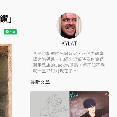
電鑽」
KYLAT
全平台制霸的死忠玩家，正努力朝翻
譯之路邁進，已經忘記當時為何會選
則用鬼店的Jack當頭貼，但不知不覺
就一直沿用到現在了。
最新文章