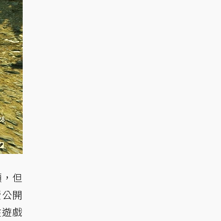
頸，但
續公開
在遊戲