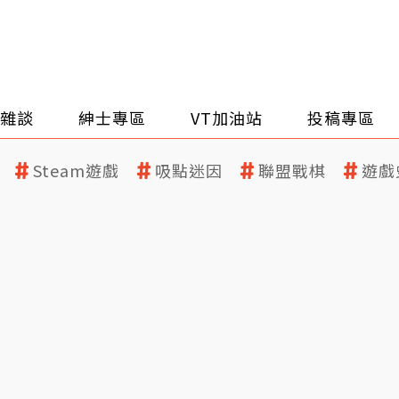
雜談
紳士專區
VT加油站
投稿專區
Steam遊戲
吸點迷因
聯盟戰棋
遊戲