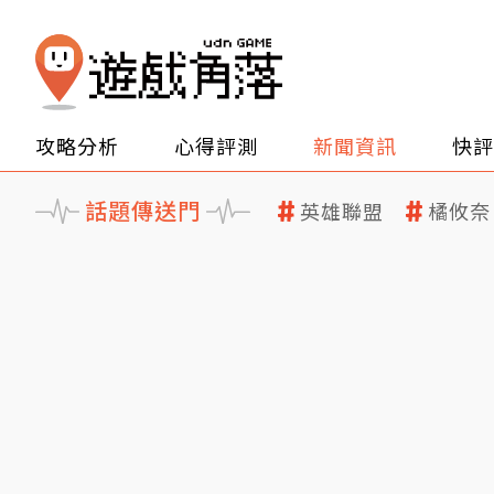
攻略分析
心得評測
新聞資訊
快評
話題傳送門
英雄聯盟
橘攸奈