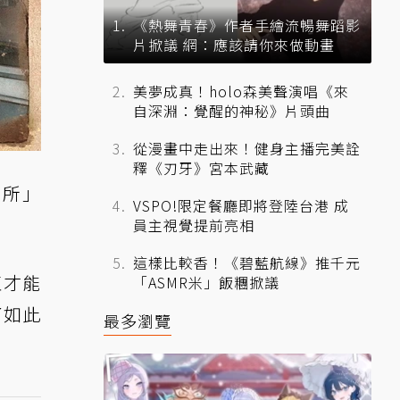
《熱舞青春》作者手繪流暢舞蹈影
片掀議 網：應該請你來做動畫
美夢成真！holo森美聲演唱《來
自深淵：覺醒的神秘》片頭曲
從漫畫中走出來！健身主播完美詮
釋《刃牙》宮本武藏
難所」
VSPO!限定餐廳即將登陸台港 成
員主視覺提前亮相
這樣比較香！《碧藍航線》推千元
伍才能
「ASMR米」飯糰掀議
了如此
最多瀏覽