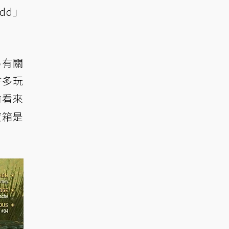
dd」
器有關
許多玩
前看來
寶箱是