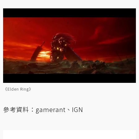
《Elden Ring》
參考資料：
gamerant
、
IGN