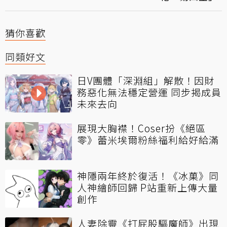
猜你喜歡
同類好文
日V團體「深淵組」解散！因財
務惡化無法穩定營運 同步揭成員
未來去向
展現大胸襟！Coser扮《絕區
零》蕾米埃爾粉絲福利給好給滿
神隱兩年終於復活！《冰菓》同
人神繪師回歸 P站重新上傳大量
創作
人妻除靈《打屁股驅魔師》出現