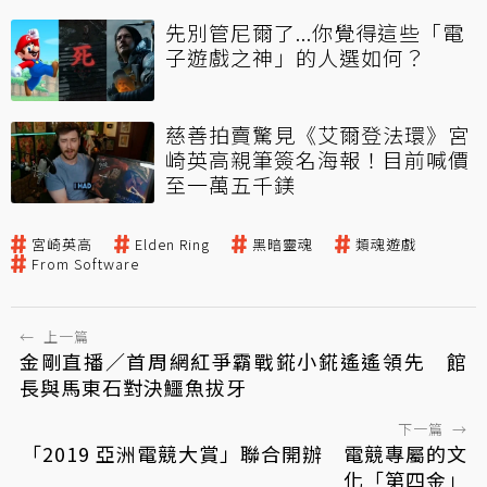
先別管尼爾了...你覺得這些「電
子遊戲之神」的人選如何？
慈善拍賣驚見《艾爾登法環》宮
崎英高親筆簽名海報！目前喊價
至一萬五千鎂
宮崎英高
Elden Ring
黑暗靈魂
類魂遊戲
From Software
←
上一篇
金剛直播／首周網紅爭霸戰錵小錵遙遙領先 館
長與馬東石對決鱷魚拔牙
下一篇
→
「2019 亞洲電競大賞」聯合開辦 電競專屬的文
化「第四金」