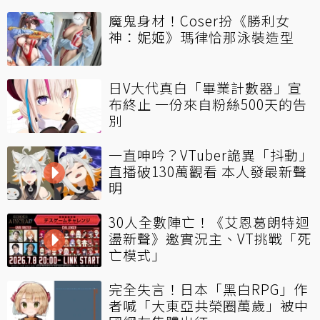
魔鬼身材！Coser扮《勝利女
神：妮姬》瑪律恰那泳裝造型
日V大代真白「畢業計數器」宣
布終止 一份來自粉絲500天的告
別
一直呻吟？VTuber詭異「抖動」
直播破130萬觀看 本人發最新聲
明
30人全數陣亡！《艾恩葛朗特迴
盪新聲》邀實況主、VT挑戰「死
亡模式」
完全失言！日本「黑白RPG」作
者喊「大東亞共榮圈萬歲」被中