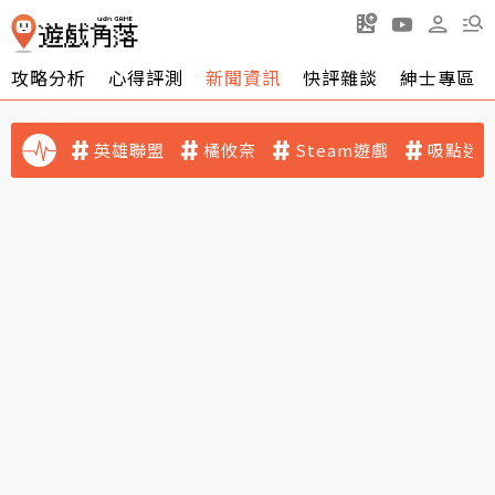
攻略分析
心得評測
新聞資訊
快評雜談
紳士專區
英雄聯盟
橘攸奈
Steam遊戲
吸點迷