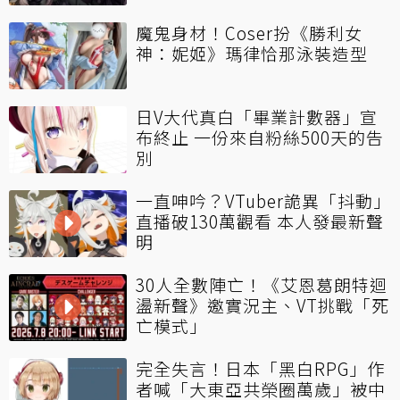
魔鬼身材！Coser扮《勝利女
神：妮姬》瑪律恰那泳裝造型
日V大代真白「畢業計數器」宣
布終止 一份來自粉絲500天的告
別
一直呻吟？VTuber詭異「抖動」
直播破130萬觀看 本人發最新聲
明
30人全數陣亡！《艾恩葛朗特迴
盪新聲》邀實況主、VT挑戰「死
亡模式」
完全失言！日本「黑白RPG」作
者喊「大東亞共榮圈萬歲」被中