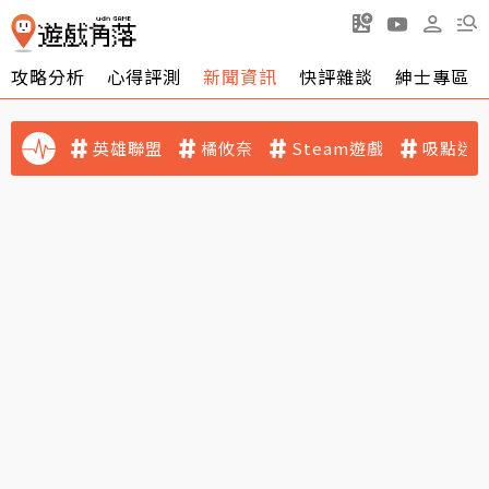
攻略分析
心得評測
新聞資訊
快評雜談
紳士專區
英雄聯盟
橘攸奈
Steam遊戲
吸點迷