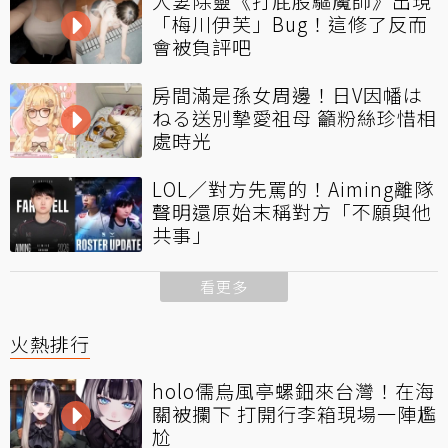
人妻除靈《打屁股驅魔師》出現
「梅川伊芙」Bug！這修了反而
會被負評吧
房間滿是孫女周邊！日V因幡は
ねる送別摯愛祖母 籲粉絲珍惜相
處時光
LOL／對方先罵的！Aiming離隊
聲明還原始末稱對方「不願與他
共事」
看更多
火熱排行
holo儒烏風亭螺鈿來台灣！在海
關被攔下 打開行李箱現場一陣尷
尬