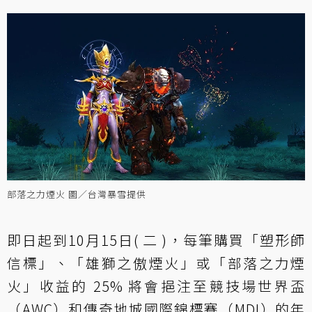
部落之力煙火 圖／台灣暴雪提供
即日起到10月15日( 二 )，每筆購買「塑形師
信標」、「雄獅之傲煙火」或「部落之力煙
火」收益的 25% 將會挹注至競技場世界盃
（AWC）和傳奇地城國際錦標賽（MDI）的年