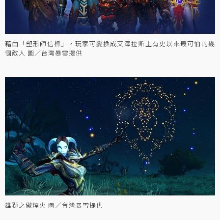
藉由「塑形師信標」，玩家可變換成艾澤拉斯上有史以來最可怕的幾
個敵人 圖／台灣暴雪提供
雄獅之傲煙火 圖／台灣暴雪提供