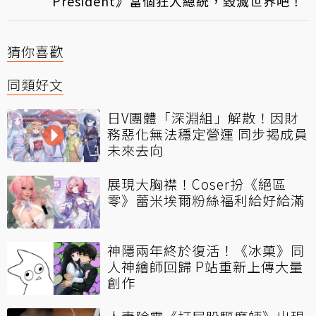
President》當個狂人總統，毀滅世界吧！
猜你喜歡
同類好文
日V團體「深淵組」解散！因財
務惡化無法穩定營運 同步揭成員
未來去向
展現大胸襟！Coser扮《絕區
零》蕾米埃爾粉絲福利給好給滿
神隱兩年終於復活！《冰菓》同
人神繪師回歸 P站重新上傳大量
創作