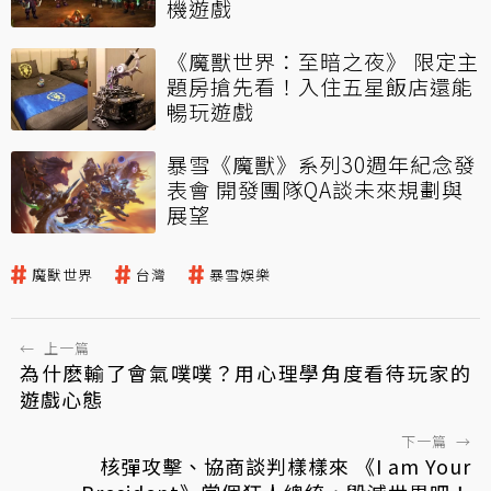
機遊戲
《魔獸世界：至暗之夜》 限定主
題房搶先看！入住五星飯店還能
暢玩遊戲
暴雪《魔獸》系列30週年紀念發
表會 開發團隊QA談未來規劃與
展望
魔獸世界
台灣
暴雪娛樂
←
上一篇
為什麽輸了會氣噗噗？用心理學角度看待玩家的
遊戲心態
下一篇
→
核彈攻擊、協商談判樣樣來 《I am Your