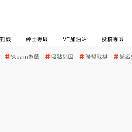
雜談
紳士專區
VT加油站
投稿專區
Steam遊戲
吸點迷因
聯盟戰棋
遊戲