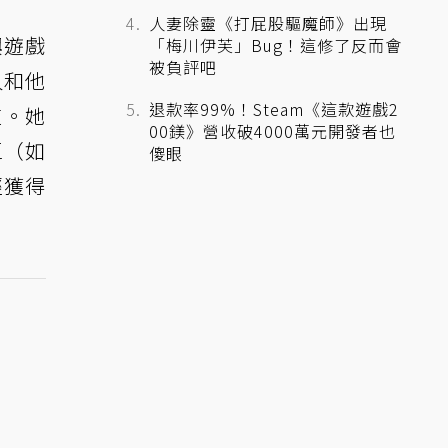
人妻除靈《打屁股驅魔師》出現
興遊戲
「梅川伊芙」Bug！這修了反而會
被負評吧
人和他
退款率99%！Steam《這款遊戲2
道。她
00鎂》營收破4000萬元開發者也
區（如
傻眼
經獲得