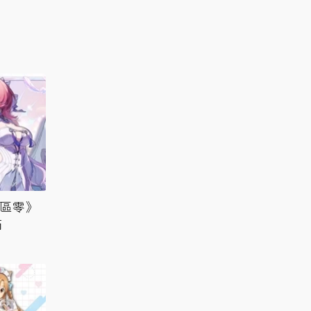
絕區零》
滿