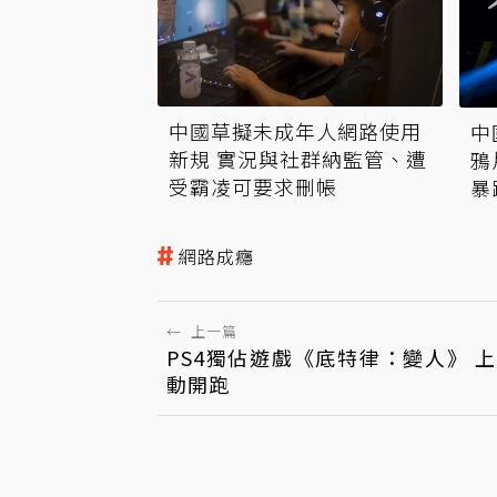
中國草擬未成年人網路使用
中
新規 實況與社群納監管、遭
鴉
受霸凌可要求刪帳
暴
網路成癮
←
上一篇
PS4獨佔遊戲《底特律：變人》 
動開跑