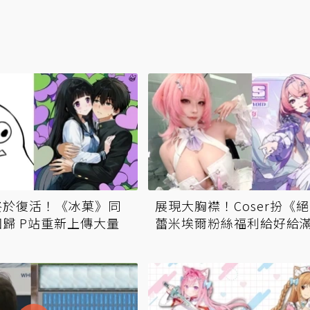
終於復活！《冰菓》同
展現大胸襟！Coser扮《
歸 P站重新上傳大量
蕾米埃爾粉絲福利給好給