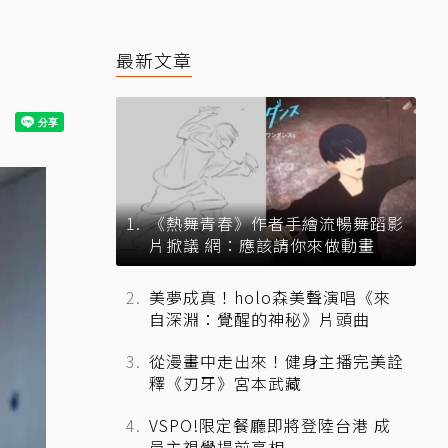
最新文章
《熱舞青春》作者手繪流暢舞蹈影
片掀議 網：應該請你來做動畫
美夢成真！holo森美聲演唱《來
自深淵：覺醒的神秘》片頭曲
從漫畫中走出來！健身主播完美詮
釋《刃牙》宮本武藏
VSPO!限定餐廳即將登陸台港 成
員主視覺提前亮相