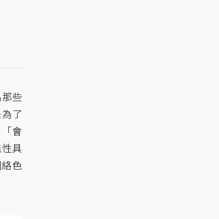
為那些
是為了
是「會
能性具
網絡色