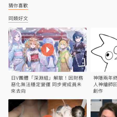
猜你喜歡
同類好文
日V團體「深淵組」解散！因財務
神隱兩年
惡化無法穩定營運 同步揭成員未
人神繪師回
來去向
創作