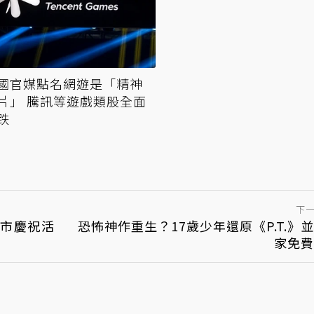
國官媒點名網遊是「精神
片」 騰訊等遊戲類股全面
跌
下
上市慶祝活
恐怖神作重生？17歲少年還原《P.T.》
家免費