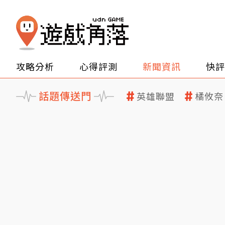
攻略分析
心得評測
新聞資訊
快評
話題傳送門
英雄聯盟
橘攸奈