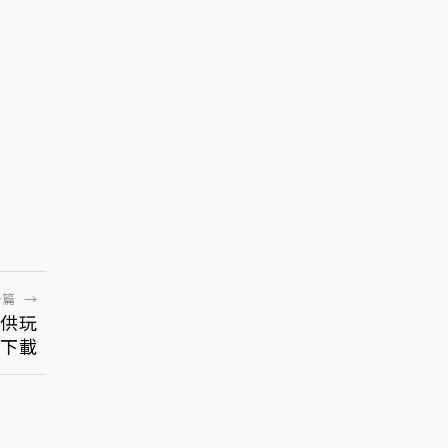
一篇
→
並供玩
下載