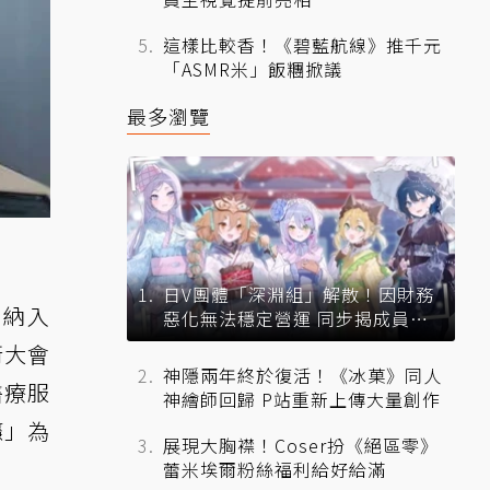
這樣比較香！《碧藍航線》推千元
「ASMR米」飯糰掀議
最多瀏覽
日V團體「深淵組」解散！因財務
前納入
惡化無法穩定營運 同步揭成員未
來去向
衛大會
神隱兩年終於復活！《冰菓》同人
醫療服
神繪師回歸 P站重新上傳大量創作
癮」為
展現大胸襟！Coser扮《絕區零》
蕾米埃爾粉絲福利給好給滿