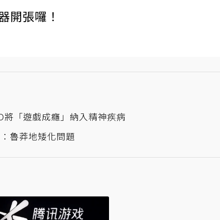
伺服器開張囉！
HO將「遊戲成癮」納入精神疾病
批：魯莽地矮化問題