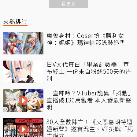
看更多
火熱排行
魔鬼身材！Coser扮《勝利女
神：妮姬》瑪律恰那泳裝造型
日V大代真白「畢業計數器」宣
布終止 一份來自粉絲500天的告
別
一直呻吟？VTuber詭異「抖動」
直播破130萬觀看 本人發最新聲
明
30人全數陣亡！《艾恩葛朗特迴
盪新聲》邀實況主、VT挑戰「死
亡模式」