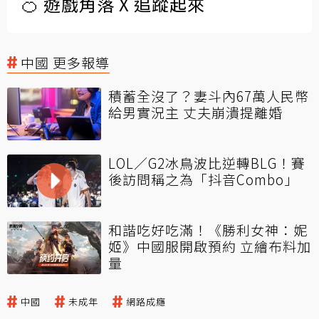
🍊 遊戲角落 X 追蹤起來
中國 更多報導
積蓄全沒了？妻斗內67萬人民幣
給男實況主 丈夫崩潰提離婚
LOL／G2冰鳥波比逆轉BLG！賽
後訪問稱之為「抖音Combo」
和諧吃好吃滿！《勝利女神：妮
姬》中國服開啟預約 立繪布料加
量
中國
未成年
網路成癮