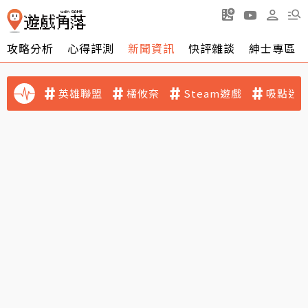
攻略分析
心得評測
新聞資訊
快評雜談
紳士專區
英雄聯盟
橘攸奈
Steam遊戲
吸點迷