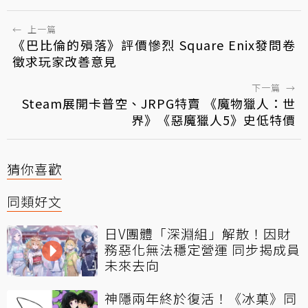
←
上一篇
《巴比倫的殞落》評價慘烈 Square Enix發問卷
徵求玩家改善意見
下一篇
→
Steam展開卡普空、JRPG特賣 《魔物獵人：世
界》《惡魔獵人5》史低特價
猜你喜歡
同類好文
日V團體「深淵組」解散！因財
務惡化無法穩定營運 同步揭成員
未來去向
神隱兩年終於復活！《冰菓》同