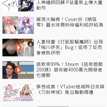
人神繪師回歸 P站重新上傳大量
創作
展現大胸襟！Coser扮《絕區
零》蕾米埃爾粉絲福利給好給滿
人妻除靈《打屁股驅魔師》出現
「梅川伊芙」Bug！這修了反而
會被負評吧
退款率99%！Steam《這款遊戲
200鎂》營收破4000萬元開發者
也傻眼
夢想成真！VTuber結城昨日奈與
《刀劍神域》推出聯動周邊